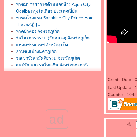
พาชมบรรยากาศด้านนอกห้าง Aqua City
Odaiba กรุงโตเกียว ประเทศญี่ปุ่น
พาชมโรงแรม Sanshine City Prince Hotel
ประเทศญี่ปุ่น
หาดป่าตอง จังหวัดภูเก็ต
วัดไชยธาราราม (วัดฉลอง) จังหวัดภูเก็ต
หลมพรหมเทพ จังหวัดภูเก็ต
ลานชมเมืองนครภูเก็ต
วัดเขารังสามัคคีธรรม จังหวัดภูเก็ต
ศูนย์วัฒนธรรมไทย-จีน จังหวัดอุดรธานี
พระบรมธาตุธรรมเจดีย์ วัดโพธิสมภรณ์
จังหวัดอุดรธานี
Create Date :
กราบสักการะศาลหลักเมืองอุดรธานี
Last Update :
พิพิธภัณฑ์ธรรมเจดีย์ หลวงตามหาบัว ญาณสัม
Counter : 1048
ปันโน
กราบสักการะวัดสมหวังวนาราม จังหวัด
สุราษฎร์ธานี
ad
กราบสักการะพระธาตถศรีสุราษฎร์
ชื่อ :
พาชมวัดพัฒนาราม จังหวัดสุราษฎร์ธานี
กราบสักการะศาลหลักเมืองสุราษฎร์ธานี