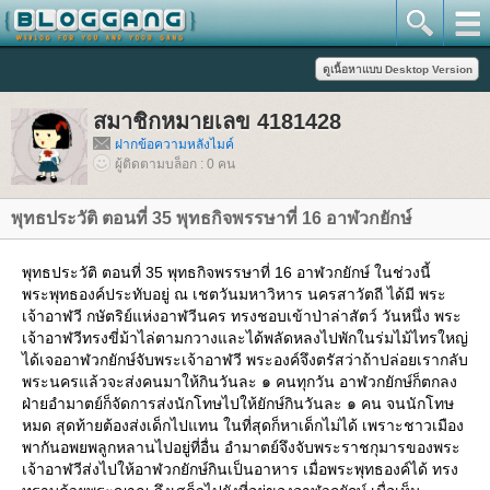
สมาชิกหมายเลข 4181428
ฝากข้อความหลังไมค์
ผู้ติดตามบล็อก : 0 คน
พุทธประวัติ ตอนที่ 35 พุทธกิจพรรษาที่ 16 อาฬวกยักษ์
พุทธประวัติ ตอนที่ 35 พุทธกิจพรรษาที่ 16 อาฬวกยักษ์ ในช่วงนี้
พระพุทธองค์ประทับอยู่ ณ เชตวันมหาวิหาร นครสาวัตถี ได้มี พระ
เจ้าอาฬวี กษัตริย์แห่งอาฬวีนคร ทรงชอบเข้าป่าล่าสัตว์ วันหนึ่ง พระ
เจ้าอาฬวีทรงขี่ม้าไล่ตามกวางและได้พลัดหลงไปพักในร่มไม้ไทรใหญ่
ได้เจออาฬวกยักษ์จับพระเจ้าอาฬวี พระองค์จึงตรัสว่าถ้าปล่อยเรากลับ
พระนครแล้วจะส่งคนมาให้กินวันละ ๑ คนทุกวัน อาฬวกยักษ์ก็ตกลง
ฝ่ายอำมาตย์ก็จัดการส่งนักโทษไปให้ยักษ์กินวันละ ๑ คน จนนักโทษ
หมด สุดท้ายต้องส่งเด็กไปแทน ในที่สุดก็หาเด็กไม่ได้ เพราะชาวเมือง
พากันอพยพลูกหลานไปอยู่ที่อื่น อำมาตย์จึงจับพระราชกุมารของพระ
เจ้าอาฬวีส่งไปให้อาฬวกยักษ์กินเป็นอาหาร เมื่อพระพุทธองค์ได้ ทรง