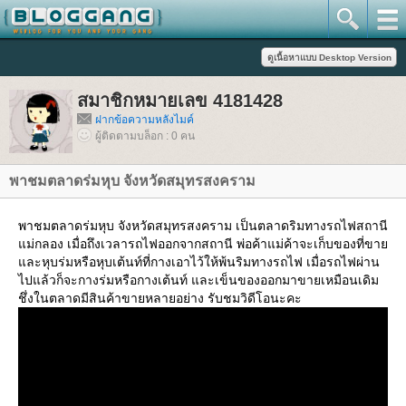
สมาชิกหมายเลข 4181428
ฝากข้อความหลังไมค์
ผู้ติดตามบล็อก : 0 คน
พาชมตลาดร่มหุบ จังหวัดสมุทรสงคราม
พาชมตลาดร่มหุบ จังหวัดสมุทรสงคราม เป็นตลาดริมทางรถไฟสถานี
ม่กลอง เมื่อถึงเวลารถไฟออกจากสถานี พ่อค้าแม่ค้าจะเก็บของที่ขา
ละหุบร่มหรือหุบเต้นท์ที่กางเอาไว้ให้พ้นริมทางรถไฟ เมื่อรถไฟผ่าน
ไปแล้วก็จะกางร่มหรือกางเต้นท์ และเข็นของออกมาขายเหมือนเดิม
ชึ่งในตลาดมีสินค้าขายหลายอย่าง รับชมวิดีโอนะคะ