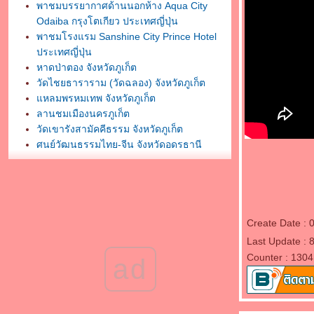
พาชมบรรยากาศด้านนอกห้าง Aqua City
Odaiba กรุงโตเกียว ประเทศญี่ปุ่น
พาชมโรงแรม Sanshine City Prince Hotel
ประเทศญี่ปุ่น
หาดป่าตอง จังหวัดภูเก็ต
วัดไชยธาราราม (วัดฉลอง) จังหวัดภูเก็ต
หลมพรหมเทพ จังหวัดภูเก็ต
ลานชมเมืองนครภูเก็ต
วัดเขารังสามัคคีธรรม จังหวัดภูเก็ต
ศูนย์วัฒนธรรมไทย-จีน จังหวัดอุดรธานี
พระบรมธาตุธรรมเจดีย์ วัดโพธิสมภรณ์
จังหวัดอุดรธานี
กราบสักการะศาลหลักเมืองอุดรธานี
พิพิธภัณฑ์ธรรมเจดีย์ หลวงตามหาบัว ญาณสัม
ปันโน
Create Date : 
กราบสักการะวัดสมหวังวนาราม จังหวัด
Last Update : 
สุราษฎร์ธานี
Counter : 1304
ad
กราบสักการะพระธาตถศรีสุราษฎร์
พาชมวัดพัฒนาราม จังหวัดสุราษฎร์ธานี
กราบสักการะศาลหลักเมืองสุราษฎร์ธานี