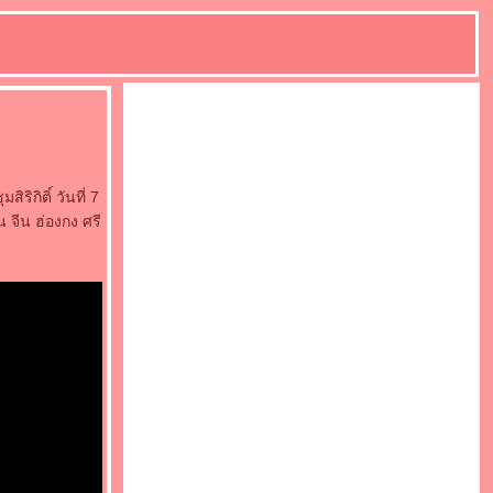
ริกิติ์ วันที่ 7
 จีน ฮ่องกง ศรี