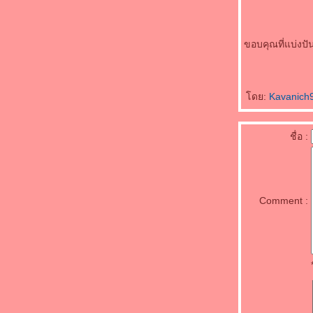
พาไปสักการะสิ่งศักดิ์สิทธิ์พญาเต่างอย จังหวัด
สกลนคร
วัดถ้ำภูผาแด่น สกลนคร วัดสวยระดับประเทศ
ขอบคุณที่แบ่งปั
นภาคอีสาน
ประวัติ บอย ปกรณ์ หนุ่มหล่อมาดเซอร์สา
เกรียนฮา
ุรวมภาพ ซุซี่ สุษิรา แน่นหนา หุ่นสวยสุดแซ่บ
ดย:
Kavanich
ประวัติ ซูซี่ สุษิรา แม่มะลิ หรือท้าวทองกีบม้า
นพรหมลิขิต
ชื่อ :
ประวัติ แทน แทนตะวัน ดาราหนุ่มหล่อนักกีฬา
ที่เท่สุดๆ
ประวัติ ริส วิชญพงศ์ หนุ่มหล่อหน้าใสและสุด
น่ารัก
ประวัติ ภูมิ เกียรติภูมิ Smart Boy สุดน่ารัก
Comment :
ประวัติ เกรซ บุศรินทร์ สาวหน้าหวานออร่า
สวยเวอร์
ประวัติ กานต์ ณัฐชา สาวสวยยิ้มเก่งและน่ารัก
ประวัติ สกาย มาเรีย นางเอกสาวสวยดาวรุ่งพุ่ง
รง
ประวัติ Joan of Arc วีรสตรีผู้ยึดมั่นและศรัทธา
นพระเจ้า