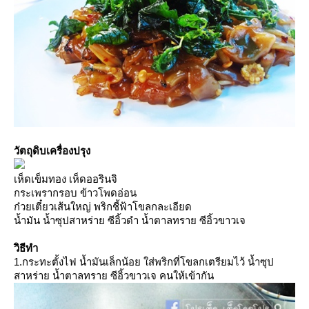
วัตถุดิบเครื่องปรุง
เห็ดเข็มทอง เห็ดออรินจิ
กระเพรากรอบ ข้าวโพดอ่อน
ก๋วยเตี๋ยวเส้นใหญ่ พริกชี้ฟ้าโขลกละเอียด
น้ำมัน น้ำซุปสาหร่าย ซีอิ้วดำ น้ำตาลทราย ซีอิ้วขาวเจ
วิธีทำ
1.กระทะตั้งไฟ น้ำมันเล็กน้อย ใส่พริกที่โขลกเตรียมไว้ น้ำซุป
สาหร่าย น้ำตาลทราย ซีอิ้วขาวเจ คนให้เข้ากัน