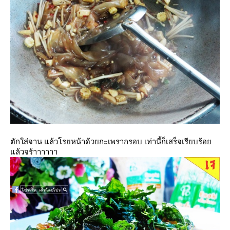
ตักใส่จาน แล้วโรยหน้าด้วยกะเพรากรอบ เท่านี้ก็เสร็จเรียบร้อ
ล้วจร้าาาาาา