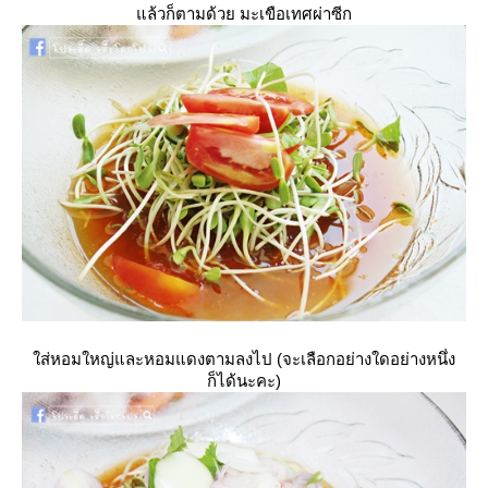
ล้วก็ตามด้วย มะเขือเทศผ่าซีก
ส่หอมใหญ่และหอมแดงตามลงไป (จะเลือกอย่างใดอย่างหนึ่ง
ก็ได้นะคะ)