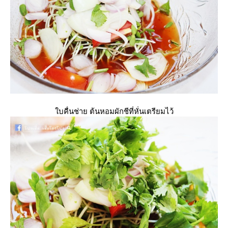
บคื่นช่าย ต้นหอมผักชีที่หั่นเตรียมไว้