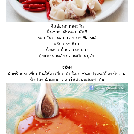
ต้นอ่อนทานตะวัน
คื่นช่าย ต้นหอม ผักชี
หอมใหญ่ หอมแดง มะเขือเทศ
พริก กระเทียม
น้ำตาล น้ำปลา มะนาว
กุ้งแกะผ่าหลัง ปลาหมึก หมูสับ
วิธีทำ
นำพริกกระเทียมปั่นให้ละเอียด ตักใส่ภาชนะ ปรุงรสด้วย น้ำตาล
น้ำปลา น้ำมะนาว คนให้ส่วนผสมเข้ากัน