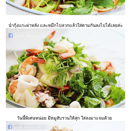
นำกุ้งแกะผ่าหลัง และหมึกไปลวกแล้วใส่ตามกันลงไปได้เลยค่ะ
วันนี้พิเศษหน่อย มีหมูสับรวนให้สุก ใส่ลงมาแจมด้ว