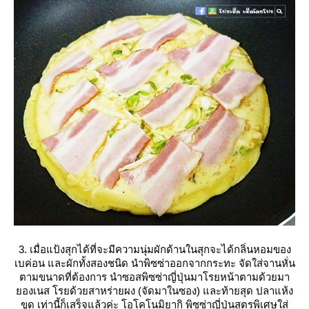
3. เมื่อแป้งสุกได้ที่จะมีความนุ่มผักด้านในสุกจะได้กลิ่นหอมของ
เบค่อน และผักทั้งสองชนิด นำพิซซ่าออกจากกระทะ จัดใส่จานหั่น
ตามขนาดที่ต้องการ นำซอสพิซซ่าญี่ปุ่นมาโรยหน้าตามด้วยมา
องเนส โรยด้วยสาหร่ายผง (จัดมาในซอง) และท้ายสุด ปลาแห้ง
ขูด เท่านี้ก็เสร็จแล้วค่ะ โอโคโนมิยากิ พิซซ่าญี่ปุ่นสูตรพิเศษใส่