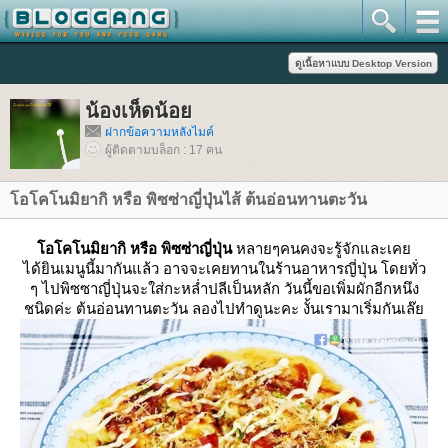
น้องเห็ดน้อ
ฝากข้อความหลังไมค์
ผู้ติดตามบล็อก : 17 คน
อโคโนมิยากิ หรือ พิซซ่าญี่ปุ่นไส้ ต้นอ่อนทานตะวัน
อโคโนมิยากิ หรือ พิซซ่าญี่ปุ่น
หลายๆคนคงจะรู้จักและเค
ได้ยินเมนูนี้มากันแล้ว อาจจะเคยทานในร้านอาหารญี่ปุ่น โดยทั่ว
ๆ ไปพิซซาญี่ปุ่นจะใส่กะหล่ำปลีเป็นหลัก วันนี้ขอเพิ่มผักอีกหนึง
ชนิดค่ะ ต้นอ่อนทานตะวัน ลองไปทำดูนะคะ งั้นเรามาเริ่มกันเล๊