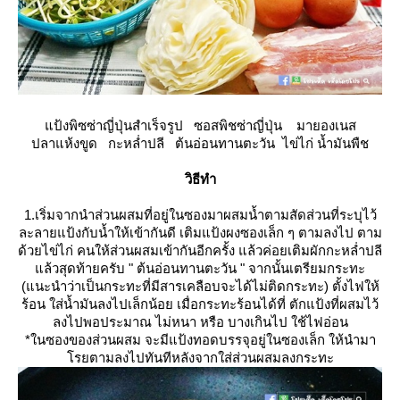
ป้งพิซซ่าญี่ปุ่นสำเร็จรูป ซอสพิชซ่าญี่ปุ่น มายองเนส
ปลาแห้งขูด กะหล่ำปลี ต้นอ่อนทานตะวัน ไข่ไก่ น้ำมันพืช
วิธีทำ
1.เริ่มจากนำส่วนผสมที่อยู่ในซองมาผสมน้ำตามสัดส่วนที่ระบุไว้
ละลายแป้งกับน้ำให้เข้ากันดี เติมแป้งผงซองเล็ก ๆ ตามลงไป ตาม
ด้วยไข่ไก่ คนให้ส่วนผสมเข้ากันอีกครั้ง แล้วค่อยเติมผักกะหล่ำปลี
ล้วสุดท้ายครับ " ต้นอ่อนทานตะวัน " จากนั้นเตรียมกระทะ
(แนะนำว่าเป็นกระทะที่มีสารเคลือบจะได้ไม่ติดกระทะ) ตั้งไฟให้
ร้อน ใส่น้ำมันลงไปเล็กน้อย เมื่อกระทะร้อนได้ที่ ตักแป้งที่ผสมไว้
ลงไปพอประมาณ ไม่หนา หรือ บางเกินไป ใช้ไฟอ่อน
*ในซองของส่วนผสม จะมีแป้งทอดบรรจุอยู่ในซองเล็ก ให้นำมา
รยตามลงไปทันทีหลังจากใส่ส่วนผสมลงกระทะ