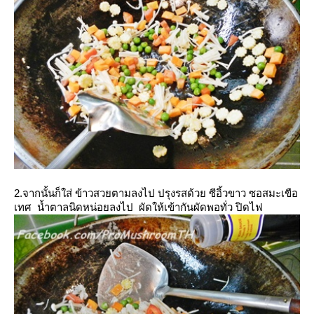
2.จากนั้นก็ใส่ ข้าวสวยตามลงไป ปรุงรสด้วย ซีอิ้วขาว ซอสมะเขือ
เทศ น้ำตาลนิดหน่อยลงไป ผัดให้เข้ากันผัดพอทั่ว ปิดไฟ