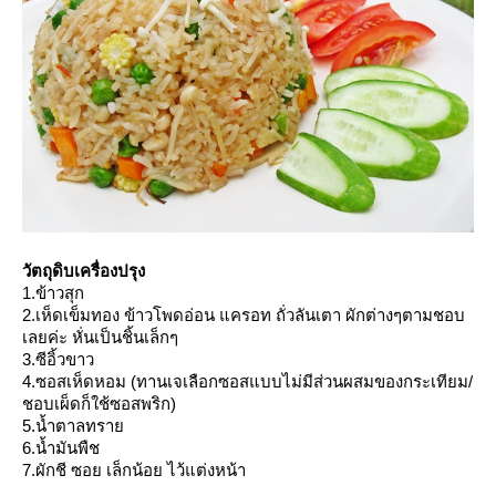
วัตถุดิบเครื่องปรุง
1.ข้าวสุก
2.เห็ดเข็มทอง ข้าวโพดอ่อน แครอท ถั่วลันเตา ผักต่างๆตามชอบ
เลยค่ะ หั่นเป็นชิ้นเล็กๆ
3.ซีอิ้วขาว
4.ซอสเห็ดหอม (ทานเจเลือกซอสแบบไม่มีส่วนผสมของกระเทียม/
ชอบเผ็ดก็ใช้ซอสพริก)
5.น้ำตาลทรา
6.น้ำมันพืช
7.ผักชี ซอย เล็กน้อย ไว้แต่งหน้า