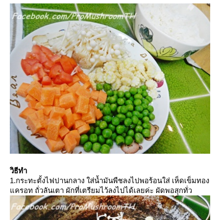
วิธีทำ
1.กระทะตั้งไฟปานกลาง ใส่น้ำมันพืชลงไปพอร้อนใส่ เห็ดเข็มทอง
ครอท ถั่วลันเตา ผักที่เตรียมไว้ลงไปได้เลยค่ะ ผัดพอสุกทั่ว