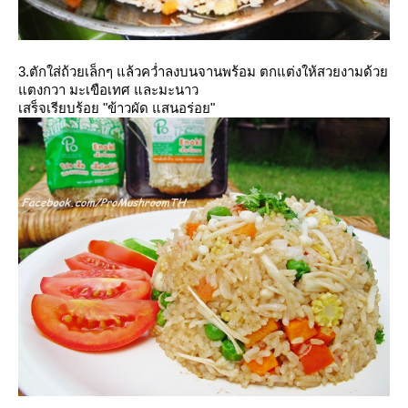
3.ตักใส่ถ้วยเล็กๆ แล้วคว่ำลงบนจานพร้อม ตกแต่งให้สวยงามด้ว
ตงกวา มะเขือเทศ และมะนาว
เสร็จเรียบร้อย "ข้าวผัด แสนอร่อย"