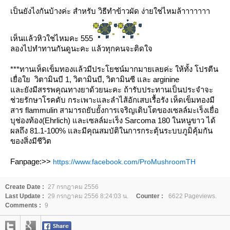
เ
ป็นยังไงกันบ้างค่ะ สำหรับ วิธีทำข้าวผัด ง่ายใช่ไหมล้าาาาาาา
เห็นแล้วหิวใช่ไหมคะ 555
ลองไปทำทานกันดูนะคะ แล้วทุกคนจะติดใจ
***ทานเห็ดเข็มทองแล้วมีประโยชน์มากมายเลยค่ะ ให้ทั้ง โปรตีน
เยื่อใย วิตามินบี 1, วิตามินบี, วิตามินซี และ arginine
ละยังมีสรรพคุณทางยาด้วยนะคะ ถ้ารับประทานเป็นประจำจะ
ช่วยรักษาโรคตับ กระเพาะและลำไส้อักเสบเรื้อรัง เห็ดเข็มทองมี
สาร flammulin สามารถยับยั้งการเจริญเติบโตของเซลล์มะเร็งเยื่อ
บุช่องท้อง(Ehrlich) และเซลล์มะเร็ง Sarcoma 180 ในหนูขาว ได้
ผลถึง 81.1-100% และมีคุณสมบัติในการกระตุ้นระบบภูมิคุ้มกัน
ของสิ่งมีชีวิต
Fanpage:>>
https://www.facebook.com/ProMushroomTH
Create Date :
27 กรกฎาคม 2556
Last Update :
29 กรกฎาคม 2556 8:24:03 น.
Counter :
6622 Pageviews.
Comments :
9