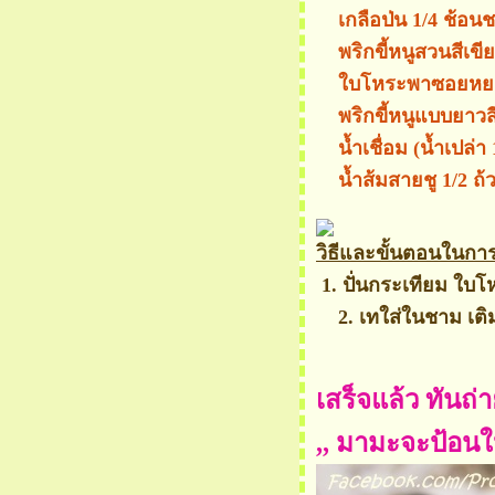
กลมกล่อม
เกลือป่น 1/4 ช้อน
ผัดหมี่ฮ่องกง ต้นอ่อน
พริกขี้หนูสวนสีเขีย
ทานตะวัน
บโหระพาซอยหยาบๆ
ข้าวผัดสมุนไพร ต้นอ่อน
พริกขี้หนูแบบยาวสี
ทานตะวัน
น้ำเชื่อม (น้ำเปล่า
กงส้ม ต้นอ่อนทานตะวัน
น้ำส้มสายชู 1/2 ถ้
ส้มตำข้าวโพด กับ ต้นอ่อน
ทานตะวัน ทอดกรอบ
วิธีและขั้นตอนในการท
ำรวมมิตร ต้นอ่อน
1. ปั่นกระเทียม ใบโห
ทานตะวัน
2. เทใส่ในชาม เติมน
เมี่ยง ต้นอ่อนทานตะวัน ใส่
หมูยอทูน่า ราดน้ำจิ้มซีฟู๊ด
ผัดกระเพรา ต้นอ่อน
เสร็จแล้ว ทันถ่
ทานตะวัน ราดหน้าหมูสับ
,, มามะจะป้อนใ
สลัดต้นอ่อนทานตะวัน
ทูน่า