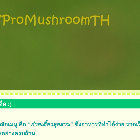
็ด :)
สักเมนู คือ
"ก๋วยเตี๋ยวลุยสวน"
ซึ่งอาหารที่ทำได้ง่าย รวดเร
อย่างครบถ้วน