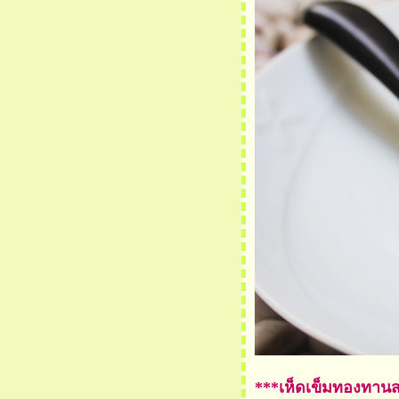
ต้นอ่อนทานตะวัน ผัดกุ้ง
สด
สลัดรวม ต้นอ่อน
ทานตะวัน
สุกี้ทะเล ใส่ ต้นอ่อน
ทานตะวัน
ไข่เจียว ต้นอ่อนทานตะวัน
ต้นอ่อนทานตะวัน ผัด
น้ำมันหอ
่างเห็ดสมุนไพร
กงหน่อไม้ใส่ เห็ดเข็มทอง
เห็ดรวมผัดผงกระหรี่
เบค่อนพัน เห็ดเข็มทองน้ำ
จิ้มซีฟู๊ด
เมี่ยงเห็ด ใบชะพลู
***เห็ดเข็มทองทานส