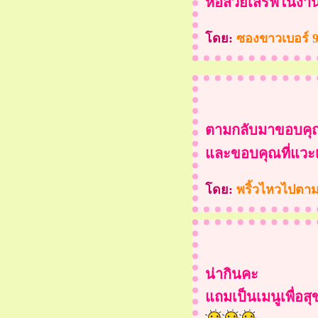
ห่อสวยเสิร์ฟในงา
ลาบหมู เห็ดเข็มทองทอด
ซุปข้นแฮม เห็ดเข็มทอง
ดย:
ซองขาวเบอร์ 
ซุปเยื่อไผ่ซี่โครงหมู
ผัดมักกะโรนีเห็ด
ต้มข่ากุ้งใส่ เห็ดเข็มทอง
สปาเก็ตตี้ผัดขี้เมาทะเล
ตามกลับมาขอบคุณท
กงส้มกุ้งชะอมไข่เห็ดเข็ม
ละขอบคุณที่แวะเ
ทอง
หมี่กระเฉด
ดย:
พริ้วไหวไปต
ราดหน้า เพื่อสุขภาพ
กยซีหมี่เห็ด
เห็ดเข็มทองกรอบ ราดน้ำ
ำ
น่ากินคะ
ต้มยำเห็ดน้ำใส
ถมเป็นเมนูเพื่อส
กงเขียวหวานไก่ เห็ดเข็ม