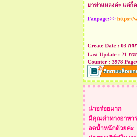
เห็ดเข็มทอง ยำตะไคร้กุ้ง
าฆ่าแมลงค่ะ แต่ก็ค
สด
หมกเห็ด 3 สหา
Fanpage:>>
https:/
ำเห็ดเข็มทอง สไตล์ญี่ปุ่น
เห็ดเข็มทอง ผัดเน
นักเก็ตเห็ดสมุนไพร
Create Date : 03 ก
ทอดมัน เห็ดเข็มทอง
Last Update : 21 กร
Counter : 3978 Page
น้ำพริกเห็ดเข็มทอง
ส้มตำทะเลไข่เข็ม เห็ดเข็ม
ทองทอดกรอบ
กงเลียงกุ้งสด เห็ดเข็ม
ทอง
ขอเชิญประกวดคลิปสั้น ชิง
น่าอร่อยมาก
เงินรางวัลรวม 30,000 บาท
มีคุณค่าทางอาหาร
ขยายเวลาเพิ่มอีก 7วัน รีบ
ลดน้ำหนักด้วยค่ะ
ส่งกันนะคะ