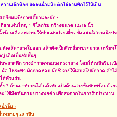
านเล็กน้อย ผัดจนน้ำแห้ง ตักใส่จานพักไว้ให้เย็น
เตรียมแป้งก๋วยเตี๋ยวและผัก :
ี๋ยวแผ่นใหญ่ 1 กิโลกรัม กว้างขนาด 12x16 นิ้ว
น้ำร้อนเดือดพล่าน ให้นำแผ่นก๋วยเตี๋ยว ทั้งแผ่นใส่ถาดนึ่ง
ัดเส้นกลางใบออก แล้วตัดเป็นสี่เหลี่ยมประมาณ เตรียมโ
่ เด็ดเป็นช่อสั้นๆ
พลาสติก วางผักกาดหอมลงตรงกลาง โดยให้เหลือริมแป้งไว
 คือ โหระพา ผักกาดหอม ผักชี วางให้เสมอใบผักกาด ตักไส้ท
ห้ทั่วแผ่น
ั้ง 2 ด้านมาทับบนไส้ แล้วพับแป้งด้านล่างขึ้นทับพร้อมด้
และ ใช้มีดหั่นตามขวางพอคำ เพื่อสะดวกในการรับประทาน
น้ำจิ้ม :
่นหยาบๆ 20 กลีบ