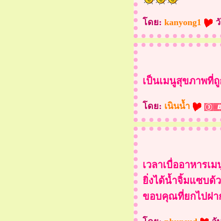
ทอง
หมี่ซั่วเจ
ดย:
kanyong1
ว
ก๋วยเตี๋ยวกะเพรากรอบ เจ
ผัดไทยเจ
อาหารเจ วันที่3 ปอเปี๊ยะ
สดเจ
เป็นเมนูสุขภาพที่ถู
อาหารเจ วันที่ 2 กับเมนู
พล่าเจ คร้าาา
ดย:
เนินน้ำ
อาหารเจ วันที่1 เต้าหู้น้ำ
ดงเจ
ราดหน้าหมี่กรอบ เจ
เมนูเผ็ดๆร้อนๆ กับ แกงป่า
เวลาเบื่ออาหารเมนูน
เห็ด จร้าาาาาา
ิ่งได้น้ำจิ้มแซบด้ว
สุกี้ เห็ดเข็มทอง
ขอบคุณที่ยกไปฝา
ต้มยำเห็ดเข็มทอง น้ำข้น
ราดหน้าหมู