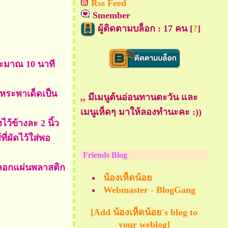
Rss Feed
Smember
ผู้ติดตามบล็อก : 17 คน [
?
]
ประมาณ 10 นาที
หระพาเด็ดเป็น
,, มีเมนูต้นอ่อนทานตะวัน และ
เมนูเห็ดๆ มาให้ลองทำนะคะ :))
้ข้างละ 2 นิ้ว
ี่ผัดไว้ใส่พอ
Friends Blog
วยลอกแผ่นพลาสติก
น้องเห็ดน้อ
Webmaster - BlogGang
[Add น้องเห็ดน้อย's blog to
your weblog]