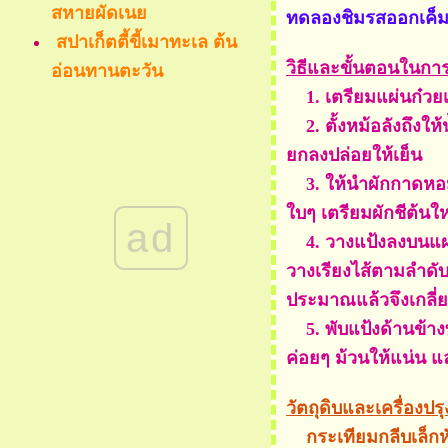
สหายผัดเน
ทดลองชิมรสออกเค็มหว
สปาเก็ตตี้ขี้เมาทะเล ต้น
วิธีและขั้นตอนในการ
อ่อนทานตะวัน
1. เตรียมแผ่นก๋วยเต
ำแฮมขาหมู ต้นอ่อน
2. ตั้งหม้อลังถึงให้
ทานตะวัน
กลงปล่อยให้เย็น
กงจืด ต้นอ่อนทานตะวัน
3. ให้นำผักกาดหอมต
อโคโนมิยากิ หรือ พิซซ่า
บๆ เตรียมผักชีต้นใหญ
ญี่ปุ่นไส้ ต้นอ่อนทานตะวัน
ad
4. วางแป้งลงบนแผ่น
สลัดผักแซลมอนรมควันใส่
วางเรียงไส้ตามลำดับ
ต้นอ่อนทานตะวัน จานนี้
ประมาณแล้วจึงเกลี่ยใ
พิเศษ
5. พับแป้งด้านข้างท
ต้นอ่อนทานตะวัน ทอด
ค่อยๆ ม้วนให้แน่น 
ราดน้ำยำ
ปอเปี๊ยะสดเวียดนาม
วัตถุดิบและเครื่องปรุง
ำต้นอ่อนทานตะวัน รส
กระเทียมกลีบเล็กหั