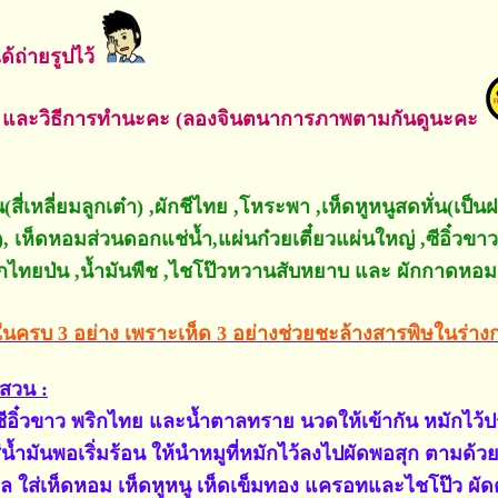
ด้ถ่ายรูปไว้
์ และวิธีการทำนะคะ (ลองจินตนาการภาพตามกันดูนะคะ
น(สี่เหลี่ยมลูกเต๋า) ,ผักชีไทย ,โหระพา ,เห็ดหูหนูสดหั่น(เป็น
่ยม), เห็ดหอมส่วนดอกแช่น้ำ,แผ่นก๋วยเตี๋ยวแผ่นใหญ่ ,ซีอิ๋ว
ไทยป่น ,น้ำมันพืช ,ไชโป๊วหวานสับหยาบ และ ผักกาดหอม
นครบ 3 อย่าง เพราะเห็ด 3 อย่างช่วยชะล้างสารพิษในร่
ยสวน :
ซีอิ๋วขาว พริกไทย และน้ำตาลทราย นวดให้เข้ากัน หมักไว
่น้ำมันพอเริ่มร้อน ให้นำหมูที่หมักไว้ลงไปผัดพอสุก ตามด้
 ใส่เห็ดหอม เห็ดหูหนู เห็ดเข็มทอง แครอทและไชโป๊ว ผัดต