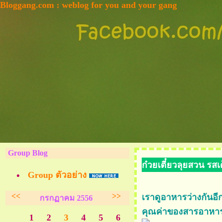
Bloggang.com : weblog for you and your gang
Group Blog
ก๋วยเตี๋ยวลุยสวน รสเด
Group ตัวอย่าง
<<
>>
เราดูอาหารว่างกันอีก
กรกฏาคม 2556
คุณค่าของสารอาหาร
1
2
3
4
5
6