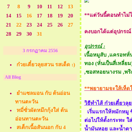
7
8
9
10
11
12
13
**แต่วันนี้ตอนทำไม่ไ
14
15
16
17
18
19
20
21
22
23
24
25
26
27
คงบอกได้แต่อุปกรณ
28
29
30
31
อุปกรณ์ :
3 กรกฏาคม 2556
เนื้อหมูสับ ,แครอทหั่
ทอง (หั่นเป็นสี่เหลี
ก๋วยเตี๋ยวลุยสวน รสเด็ด :)
,ซอสหอยนางรม ,พริก
All Blog
**พยายามจะใส้เห็ดใ
ำแซลมอน กับ ต้นอ่อน
ทานตะวัน
วิธีทำไส้ ก๋วยเตี๋ยวลุ
หมี่ซั่วผัดหมึกกุ้งใส่ ต้น
เริ่มแรกให้หมักหมู 
อ่อนทานตะวัน
ต่อไปให้ตั้งกระทะ ใส
สเต็กเนื้อสันนอก กับ 4
น้ำมันหอย และน้ำตาล