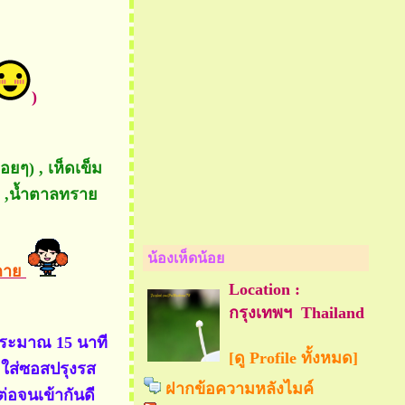
)
ฝอยๆ) , เห็ดเข็ม
ขาว ,น้ำตาลทรา
น้องเห็ดน้อ
างกา
Location :
กรุงเทพฯ Thailand
้ประมาณ 15 นาที
[ดู Profile ทั้งหมด]
วยใส่ซอสปรุงรส
ฝากข้อความหลังไมค์
่อจนเข้ากันดี