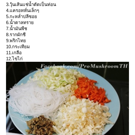
3.วุ้นเส้นแช่น้ำตัดเป็นท่อน
4.แครอทหั่นเล็กๆ
5.กะหล่ำปลีซอ
6.น้ำตาลทรา
7.น้ำมันพืช
8.รากผักชี
9.พริกไท
10.กระเทียม
11.เกลือ
12.ไข่ไก่