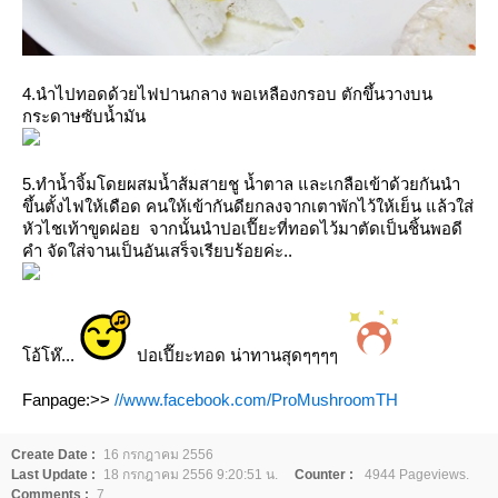
4.นำไปทอดด้วยไฟปานกลาง พอเหลืองกรอบ ตักขึ้นวางบน
กระดาษซับน้ำมัน
5.ทำน้ำจิ้มโดยผสมน้ำส้มสายชู น้ำตาล และเกลือเข้าด้วยกันนำ
ขึ้นตั้งไฟให้เดือด คนให้เข้ากันดียกลงจากเตาพักไว้ให้เย็น แล้วใส่
หัวไชเท้าขูดฝอย จากนั้นนำปอเปี๊ยะที่ทอดไว้มาตัดเป็นชิ้นพอดี
คำ จัดใส่จานเป็นอันเสร็จเรียบร้อยค่ะ..
อ้โห๊...
ปอเปี๊ยะทอด น่าทานสุดๆๆๆๆ
Fanpage:>>
//www.facebook.com/ProMushroomTH
Create Date :
16 กรกฎาคม 2556
Last Update :
18 กรกฎาคม 2556 9:20:51 น.
Counter :
4944 Pageviews.
Comments :
7