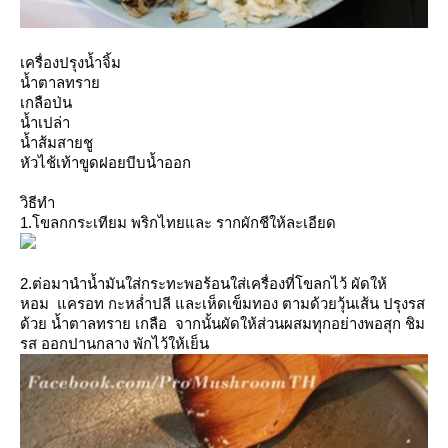
เครื่องปรุงน้ำจิ้ม
น้ำตาลทรา
เกลือป่น
น้ำเปล่า
น้ำส้มสายชู
หัวไช้เท้าขูดฝอยบีบน้ำออก
วิธีทำ
1.โขลกกระเทียม พริกไทยและ รากผักชีให้ละเอียด
2.ต่อมานำน้ำมันใส่กระทะพอร้อนใส่เครื่องที่โขลกไว้ ผัดให้
หอม แครอท กะหล่ำปลี และเห็ดเข็มทอง ตามด้วยวุ้นเส้น ปรุงรส
ด้วย น้ำตาลทราย เกลือ จากนั้นผัดให้ส่วนผสมทุกอย่างพอสุก ชิม
รส ออกปานกลาง พักไว้ให้เย็น