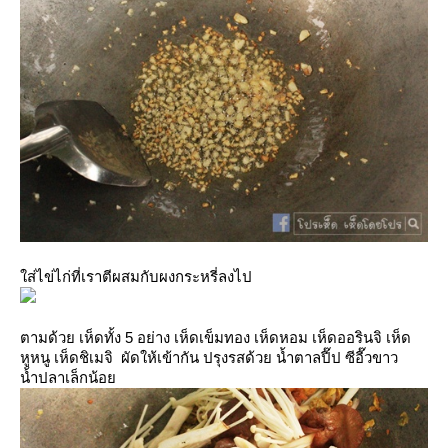
ส่ไข่ไก่ที่เราตีผสมกับผงกระหรี่ลงไป
ตามด้วย เห็ดทั้ง 5 อย่าง เห็ดเข็มทอง เห็ดหอม เห็ดออรินจิ เห็ด
หูหนู เห็ดชิเมจิ ผัดให้เข้ากัน ปรุงรสด้วย น้ำตาลปี๊ป ซีอี๊วขาว
น้ำปลาเล็กน้อ