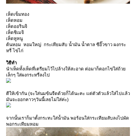
เห็ดเข็มทอง
เห็ดหอม
เห็ดออรินจิ
เห็ดชิเมจิ
เห็ดหูหนู
ต้นหอม หอมใหญ่ กระเทียมสับ น้ำมัน น้ำตาล ซีอิ๊วขาว ผงกระ
หรี่ ไข่ไก่
วิธีทำ
นำเห็ดทั้งเห็ดที่เตรียมไว้ไปล้างให้สะอาด ต่อมาก็ตอกไข่ใส่ถ้ว
เล็กๆ ใส่ผงกระหรี่ลงไป
ตีให้เข้ากัน (จะใส่นมข้นจืดด้วยก็ได้นะคะ แต่ตัวตัวแล้วใส่ไปแล้ว
มันจะออกคาวๆวันนี้เลยไม่ใส่ค่ะ)
จากนั้นเราก็มาตั้งกระทะใส่น้ำมัน พอร้อนใส่กระเทียมสับลงไปผัด
พอกระเทียมหอม