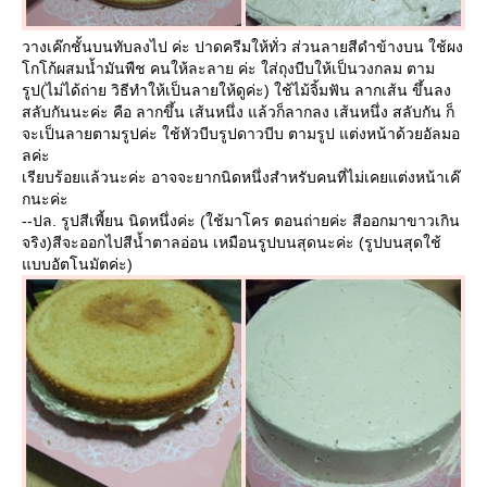
วางเค๊กชั้นบนทับลงไป ค่ะ ปาดครีมให้ทั่ว ส่วนลายสีดำข้างบน ใช้ผง
กโก้ผสมน้ำมันพืช คนให้ละลาย ค่ะ ใส่ถุงบีบให้เป็นวงกลม ตาม
รูป(ไม่ได้ถ่าย วิธีทำให้เป็นลายให้ดูค่ะ) ใช้ไม้จิ้มฟัน ลากเส้น ขึ้นลง
สลับกันนะค่ะ คือ ลากขึ้น เส้นหนึ่ง แล้วก็ลากลง เส้นหนึ่ง สลับกัน ก็
จะเป็นลายตามรูปค่ะ ใช้หัวบีบรูปดาวบีบ ตามรูป แต่งหน้าด้วยอัลมอ
ลค่ะ
เรียบร้อยแล้วนะค่ะ อาจจะยากนิดหนึ่งสำหรับคนที่ไม่เคยแต่งหน้าเค๊
กนะค่ะ
--ปล. รูปสีเพี้ยน นิดหนึ่งค่ะ (ใช้มาโคร ตอนถ่ายค่ะ สีออกมาขาวเกิน
จริง)สีจะออกไปสีน้ำตาลอ่อน เหมือนรูปบนสุดนะค่ะ (รูปบนสุดใช้
บบอัตโนมัตค่ะ)