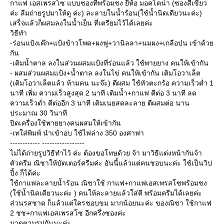
กาแฟ เอสเพรสโซ แบบซองที่พร้อมชง ยี่ห้อ มอคโคน่า (ซองสีเขียว
ค่ะ ลืมถ่ายรูปมาให้ดู ค่ะ) ละลายในน้ำร้อน(ใช้น้ำนิดเดียวนะค่ะ)
เสร็จแล้วก็ผสมลงในน้ำเย็น ที่เตรียมไว้ได้เลยค่ะ
วิธีทำ
-ร่อนแป้งเค๊ก+แป้งข้าวโพด+ผงฟู+วานิลลา+นมผง+เกลือป่น เข้าด้ว
กัน
-เติมน้ำตาล ลงในส่วนผสมแป้งที่ร่อนแล้ว ใช้พายยาง คนให้เข้ากัน
- ผสมส่วนผสมแป้ง+น้ำตาล ลงในไข่ คนให้เข้ากัน เติมโอวาเล็ต
(เติมโอวาเล็ตแล้ว ห้ามคน นะจ๊ะ) ตีผสม ใช้หัวตะกร้อ ความเร็วต่ำ 1
นาที เพิ่ม ความเร็วสูงสุด 2 นาที เติมน้ำ+กาแฟ ตีต่อ 3 นาที ลด
ความเร็วต่ำ ตีต่ออีก 3 นาที เติมเนยสดละลาย ตีผสมต่อ นาน
ประมาณ 30 วินาที
ปิดเครื่องใช้พายยางคนผสมให้เข้ากัน
-เทใส่พิมพ์ นำเข้าอบ ใช้ไฟล่าง 350 องศาฟา
------------ -----------------
ไม่ได้ถ่ายรูปวิธีทำไว้ ค่ะ ต้องขอโทษด้วย จ้า มาวิธีแต่งหน้ากันจ้า
ตัวครีม ณิชาให้บัตเตอร์ครีมค่ะ อันนี้แล้วแต่คนชอบนะค่ะ ใช้เป็นวิป
ปิ้ง ก็ได้ค่ะ
ช้กาแฟละลายน้ำร้อน ณิชาใช้ กาแฟ+กาแฟเอสเพรสโซพร้อมชง
(ใช้น้ำนิดเดียวนะค่ะ ) คนให้ละลายแล้วใส่ตี พร้อมครีมได้เลยค่ะ
ส่วนรสชาด ก็แล้วแต่ใครชอบขม มากน้อยนะค่ะ ของณิชา ใช้กาแฟ
2 ชช+กาแฟเอสเพรสโซ อีกครึ่งซองค่ะ
มาดูตามรูปกันนะค่ะ