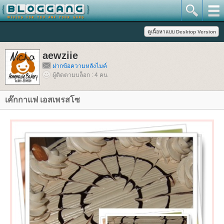
aewziie
ฝากข้อความหลังไมค์
ผู้ติดตามบล็อก : 4 คน
เค๊กกาแฟ เอสเพรสโซ