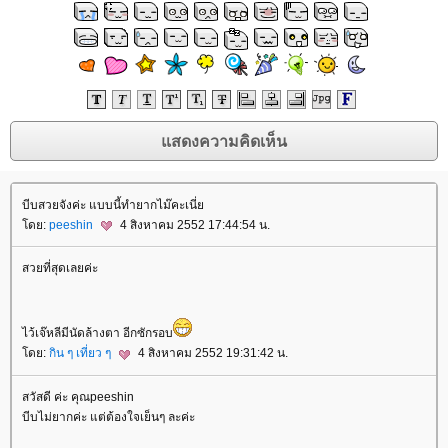
บีบสวยจังค่ะ แบบนี้ทำยากไม๊คะเนี่
ดย:
peeshin
4 สิงหาคม 2552 17:44:54 น.
สวยที่สุดเลยค่ะ
ไว้เจ๊หลีมีนัดล้างตา อีกซักรอบ
ดย:
กิน ๆ เที่ยว ๆ
4 สิงหาคม 2552 19:31:42 น.
สวัสดี ค่ะ คุณpeeshin
บีบไม่ยากค่ะ แต่ต้องใจเย็นๆ ละค่ะ