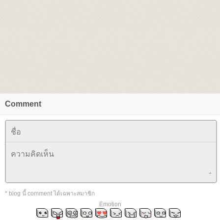
Comment
* blog นี้ comment ได้เฉพาะสมาชิก
Emotion