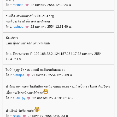
ดย:
rasinee
22 มกราคม 2554 12:30:24 น.
วันนี้ก็จะทำเค้กบาร์บี้เหมือนกันค่า :))
กระโปรงที่จะทำก็จะคล้ายๆกันเล
ดย:
rasinee
22 มกราคม 2554 12:31:40 น.
ดีจ่ะณิชา
หม ตุ๊กตาหน้าคล้ายคนทำเลยอ่ะ
ดย: ผึ้งบางกรวย IP: 192.168.22.2, 124.157.154.17 22 มกราคม 2554
12:41:51 น.
ไม่มีปัญญาจ้า ของแบบนี้ ขอชื่นชมก็พอนะคะ
ดย:
pim&jae
22 มกราคม 2554 12:55:09 น.
น่ารักมากๆเลยค่ะ ไอเดียดีนะคะเนี่ย ชอบมากเลยค่ะ...ถ้าเป็นเรา ไม่กล้ากิน อิๆๆๆ
เดี๋ยวกระโปรงน้องบาร์บี้ขาด
ดย:
auau_py
22 มกราคม 2554 19:50:14 น.
ทำเค้กน่ารักจังเลยค่ะ
ดย:
ซามอ
22 มกราคม 2554 23:02:33 น.