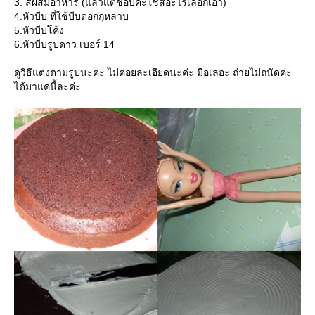
3. สีผสมอาหาร (แล้วแต่ชอบค่ะใช้สีอะไรเลือกเอา)
4.หัวบีบ ที่ใช้บีบดอกกุหลาบ
5.หัวบีบโค้ง
6.หัวบีบรูปดาว เบอร์ 14
ดูวิธีแต่งตามรูปนะค่ะ ไม่ค่อยละเอียดนะค่ะ มือเลอะ ถ่ายไม่ถนัดค่ะ
ได้มาแค่นี้ละค่ะ