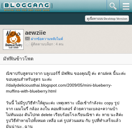
aewziie
ฝากข้อความหลังไมค์
ผู้ติดตามบล็อก : 4 คน
มัฟฟินข้าวโพด
ณิชาปรับสูตรมาจาก บลูเบอร์รี่ มัฟฟิน ของคุณปุ๊ ค่ะ ตามlink นี้นะค่ะ
ขอบคุณสำหรับสูตร นะค่ะ
//dailydeliciousthai.blogspot.com/2009/05/mini-blueberry-
muffins-with-blueberry.html
วันนี้ ไม่มีรูปวิธีทำให้ดูนะค่ะ เหตุเพราะ เมื่อเช้ากำลังจะ copy รูป
จาก เมมโมรี่ กล้อง ลงใน คอมพิวเตอร์ ด้วยความเบลอ+ความบ้า
ไม่ทันมอง ดันไปกด delete เรียบร้อยโรงเรียนณิชา ค่ะ หาย นะสิค่ะ
รูปวิธีทำหายไปทั้งหมด เหลือ แค่ รูปส่วนผสม กับ รูปที่ทำเสร็จแล้ว
มันน่านะ..ฉาน