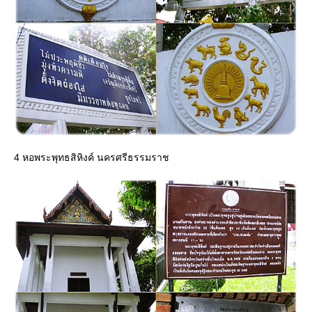
4 หอพระพุทธสิหิงค์ นครศรีธรรมราช