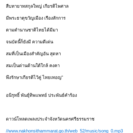
สืบทายาทสกุลใหญ่ เกียรติไพศาล
มีพระธาตุขวัญเมือง เรืองสักการ
ตามตำนานชาติไทยได้มีมา
จนบัดนี้ก็ยังมี ความดีเด่น
สมที่เป็นเมืองสำคัญอัน สุดหา
สมเป็นด่านด้านใต้ใกล้ คงคา
พึงรักษาเกียรติไว้คู่ ไทยเทอญ"
อนิรุทธิ์ พันธุ์ทิพแพทย์ ประพันธ์คำร้อง
ดาวน์โหลดเพลงประจำจังหวัดนครศรีธรรมราช
//www.nakhonsithammarat.go.th/web_52/music/song_0.mp3