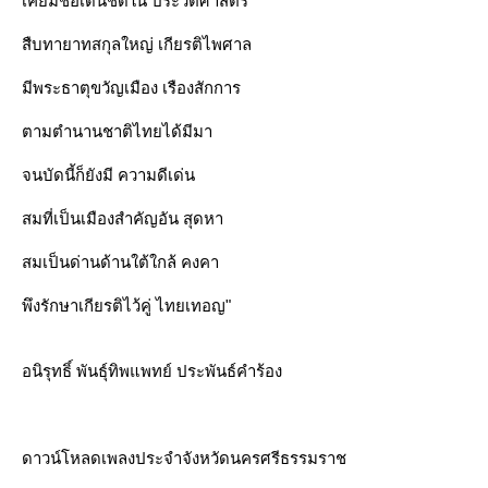
เคยมีชื่อเด่นชัดใน ประวัติศาสตร์
สืบทายาทสกุลใหญ่ เกียรติไพศาล
มีพระธาตุขวัญเมือง เรืองสักการ
ตามตำนานชาติไทยได้มีมา
จนบัดนี้ก็ยังมี ความดีเด่น
สมที่เป็นเมืองสำคัญอัน สุดหา
สมเป็นด่านด้านใต้ใกล้ คงคา
พึงรักษาเกียรติไว้คู่ ไทยเทอญ"
อนิรุทธิ์ พันธุ์ทิพแพทย์ ประพันธ์คำร้อง
ดาวน์โหลดเพลงประจำจังหวัดนครศรีธรรมราช