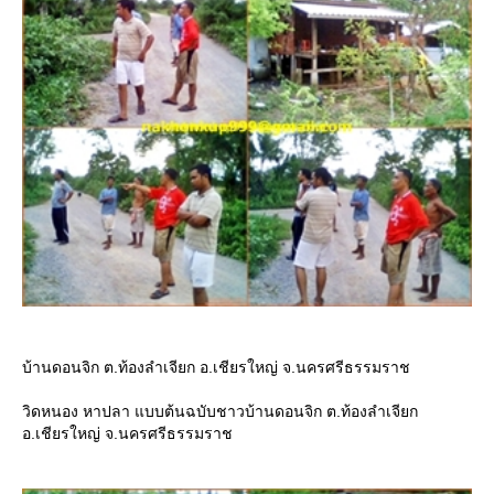
บ้านดอนจิก ต.ท้องลำเจียก อ.เชียรใหญ่ จ.นครศรีธรรมราช
วิดหนอง หาปลา แบบต้นฉบับชาวบ้านดอนจิก ต.ท้องลำเจียก
อ.เชียรใหญ่ จ.นครศรีธรรมราช