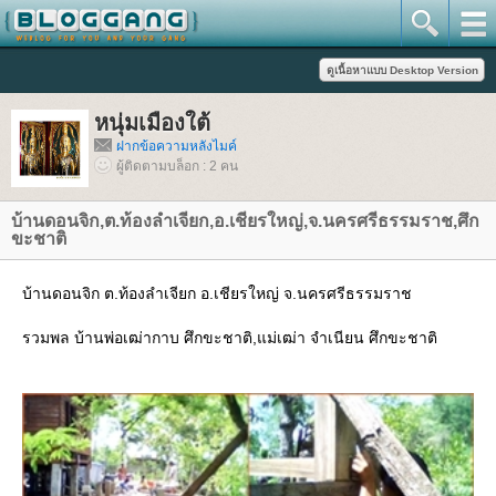
หนุ่มเมืองใต้
ฝากข้อความหลังไมค์
ผู้ติดตามบล็อก : 2 คน
บ้านดอนจิก,ต.ท้องลำเจียก,อ.เชียรใหญ่,จ.นครศรีธรรมราช,ศึก
ขะชาติ
บ้านดอนจิก ต.ท้องลำเจียก อ.เชียรใหญ่ จ.นครศรีธรรมราช
รวมพล บ้านพ่อเฒ่ากาบ ศึกขะชาติ,แม่เฒ่า จำเนียน ศึกขะชาติ