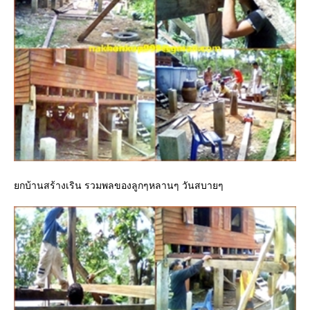
กบ้านสร้างเริน รวมพลของลูกๆหลานๆ วันสบายๆ