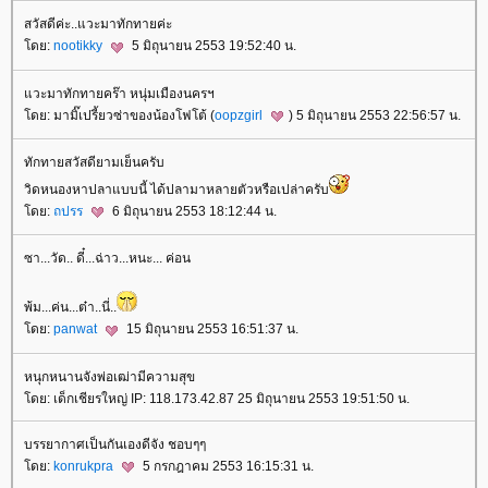
สวัสดีค่ะ..แวะมาทักทายค่ะ
ดย:
nootikky
5 มิถุนายน 2553 19:52:40 น.
วะมาทักทายคร๊า หนุ่มเมืองนครฯ
ดย: มามิ๊เปรี้ยวซ่าของน้องโฟโต้ (
oopzgirl
) 5 มิถุนายน 2553 22:56:57 น.
ทักทายสวัสดียามเย็นครับ
วิดหนองหาปลาแบบนี้ ได้ปลามาหลายตัวหรือเปล่าครับ
ดย:
ถปรร
6 มิถุนายน 2553 18:12:44 น.
ซา...วัด.. ดี๋...ฉ่าว...หนะ... ค่อน
พ้ม...ค่น...ต๋า..นี่..
ดย:
panwat
15 มิถุนายน 2553 16:51:37 น.
หนุกหนานจังพ่อเฒ่ามีความสุข
ดย: เด็กเชียรใหญ่ IP: 118.173.42.87 25 มิถุนายน 2553 19:51:50 น.
บรรยากาศเป็นกันเองดีจัง ชอบๆๆ
ดย:
konrukpra
5 กรกฎาคม 2553 16:15:31 น.