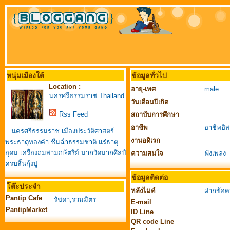
หนุ่มเมืองใต้
ข้อมูลทั่วไป
Location :
อายุ-เพศ
male
นครศรีธรรมราช Thailand
วันเดือนปีเกิด
Rss Feed
สถาบันการศึกษา
อาชีพ
อาชีพอิส
นครศรีธรรมราช เมืองประวัติศาสตร์
งานอดิเรก
พระธาตุทองคำ ชื่นฉ่ำธรรมชาติ แร่ธาตุ
อุดม เครื่องถมสามกษัตริย์ มากวัดมากศิลป์
ความสนใจ
ฟังเพลง
ครบสิ้นกุ้งปู
ข้อมูลติดต่อ
โต๊ะประจำ
หลังไมค์
ฝากข้อค
Pantip Cafe
รัชดา,รวมมิตร
E-mail
PantipMarket
ID Line
QR code Line