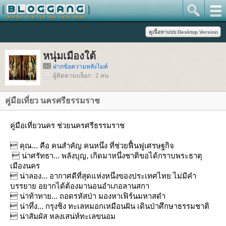
หนุ่มเมืองใต้
ฝากข้อความหลังไมค์
ผู้ติดตามบล็อก : 2 คน
คู่มือเที่ยว นครศรีธรรมราช
คู่มือเที่ยวนคร ช่วยนครศรีธรรมราช
 คุณ... คือ คนสำคัญ คนหนึ่ง ที่ช่วยฟื้นฟูเศรษฐกิจ
 น่าศรัทธา... พลังบุญ, เกิดมาหนึ่งชาติขอได้กราบพระธาตุ
เมืองนคร
 น่าลอง... อากาศดีที่สุดแห่งหนึ่งของประเทศไทย ไม่มีคำ
บรรยาย อยากได้ต้องมานอนอำเภอลานสกา
 น่าท้าทาย... ถอดรหัสป่า มองหาเฟิร์นมหาสดำ
 น่าทึ่ง... กรุงชิง ทะเลหมอกเหมือนฝัน เดินป่าศึกษาธรรมชาติ
 น่าสัมผัส หลงเสน่ห์ทะเลขนอม