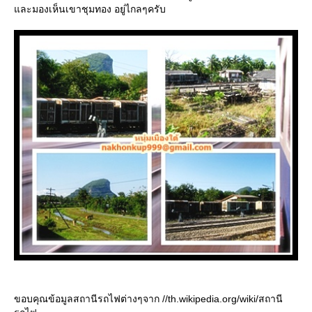
ละมองเห็นเขาชุมทอง อยู่ไกลๆครับ
ขอบคุณข้อมูลสถานีรถไฟต่างๆจาก //th.wikipedia.org/wiki/สถานี