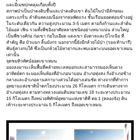
ละมีเมฆปกคลุมเกือบทั้งปี
สภาพป่าเป็นป่าดงดิบชื้นและป่าดงดิบเขา ต้นไม้ในป่ามีลักษณะ
คระแกร็น ลำต้นคดงอเนื่องจากลมพัดแรง ชั้นเรือนยอดค่อนข้างอยู่
นระดับเดียวกัน ความสูงประมาณ 3-5 เมตร ตามกิ่งก้านและลำต้น
ไม้มอส เฟิน รวมทั้งพืชอิงอาศัยหลายชนิดอย่างหนาแน่น ส่วนใหญ่
เป็นพืชวงศ์ก่อ ก่อเขา ก่อใบเอียด แดงเขา มังตาลและบิโกเนีย ที่
สำคัญ คือ บัวแฉก ลิ้นมังกร นอกจากนี้ยังมีกล้วยไม้ป่า (รองเท้านารี)
พันธุ์คางกบใต้ ซึ่งเป็นกล้วยไม้หายากและพบเฉพาะบนยอดเขาเหมน
เท่านั้น
จุดชมทิวทัศน์ยอดเขาเหมน
มองลงมาจะเห็นพื้นที่คล้ายทะเลหมอกและสามารถมองเห็นดวง
อาทิตย์ตก จะมองเห็นท้องที่อำเภอนาบอน อำเภอทุ่งสง กิ่งอำเภอช้าง
กลางและอำเภอลานสกาบางส่วนได้อย่างเด่นชัด ห่างจากที่ทำการ
อุทยานแห่งชาติน้ำตกโยงประมาณ 26 กิโลเมตร การเดินทางจาก
อำเภอทุ่งสง ตามทางหลวงแผ่นดินหมายเลข 18 ระยะทางประมาณ
15 กิโลเมตร ถึงหน่วยพิทักษ์อุทยานแห่งชาติที่ ตย.1 (คลองจัง) ดิน
เท้าระยะทางประมาณ 5 กิโลเมตร ถึงยอดเขาเหมน