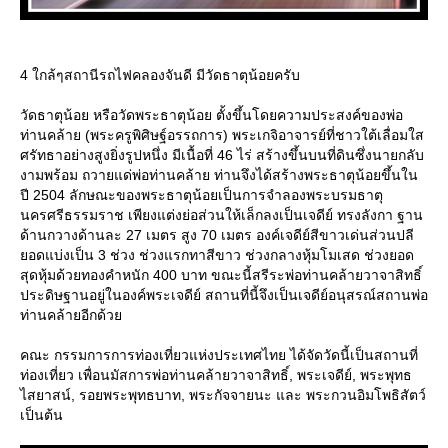
4 ใกล้ๆสถานีรถไฟคลองจันดี มีวัดธาตุน้อยครับ
วัดธาตุน้อย หรือวัดพระธาตุน้อย ตั้งขึ้นโดยความประสงค์ของพ่อ
ท่านคล้าย (พระครูพิศิษฐ์อรรถการ) พระเกจิอาจารย์ที่ชาวใต้เลื่อมใส
ศรัทธาอย่างสูงยิ่งรูปหนึ่ง มีเนื้อที่ 46 ไร่ สร้างขึ้นบนที่ดินซึ่งนายกลับ
งามพร้อม ถวายแด่พ่อท่านคล้าย ท่านจึงได้สร้างพระธาตุน้อยขึ้นใน
ปี 2504 ลักษณะของพระธาตุน้อยเป็นการจำลองพระบรมธาตุ
นครศรีธรรมราช เพียงแต่งย่อส่วนให้เล็กลงเป็นเจดีย์ ทรงลังกา ฐาน
ด้านกวางด้านละ 27 เมตร สูง 70 เมตร องค์เจดีย์สีขาวเด่นส่วนปลี
อดแบ่งเป็น 3 ช่วง ช่วงแรกทาสีขาว ช่วงกลางหุ้มโมเสด ช่วงยอด
สุดหุ้มด้วยทองคำหนัก 400 บาท ขณะนี้สรีระพ่อท่านคล้ายวาจาสิทธิ์
ประดิษฐานอยู่ในองค์พระเจดีย์ สถานที่นี้จึงเป็นเจดีย์อนุสรณ์สถานพ่อ
ท่านคล้ายอีกด้ว
คณะ กรรมการการท่องเที่ยวแห่งประเทศไทย ได้จัดวัดนี้เป็นสถานที่
ท่องเที่ยว เพื่อนมัสการพ่อท่านคล้ายวาจาสิทธิ์, พระเจดีย์, พระพุทธ
ไสยาสน์, รอยพระพุทธบาท, พระกัจจายนะ และ พระกวนอิมโพธิสัตว์
เป็นต้น