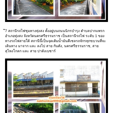
ึ7 สถานีรถไฟชุมทางทุ่งสง ตั้งอยู่บนถนนนิกรบำรุง ตำบลปากแพรก
อำเภอทุ่งสง จังหวัดนครศรีธรรมราช เป็นสถานีรถไฟ ระดับ 1 ของ
ทางรถไฟสายใต้ สถานีนี้เป็นจุดเติมน้ำมันดีเซลรถจักรทุกขบวนที่จะ
เดินทาง มาจาก และ ลงไป สาย กันตัง, นครศรีธรรมราช, สา
สุไหงโกลก และ สาย ปาดังเบซาร์