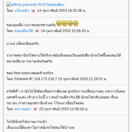
ดย:
ป้นเหย้า
13 กุมภาพันธ์ 2553 16:35:38 น.
ขอบคุณที่แวะมาชมทุกๆท่านครับ
ดย:
หนุ่มเมืองใต้
14 กุมภาพันธ์ 2553 15:56:33 น.
วะมาเยี่ยมเยียนครับ
รวภาพสถานีรถไฟทางใต้จริงๆ สมัยเด็กตอนเรียนหนังสือ นั่งรถไฟขึ้นลงล่องใต้
หลายเที่ยวมากมายเช่นกันครับ
ชอบวัดท่านหลวงพ่อคล้ายจริงๆ
ดย: Fortusim IP: 118.173.210.7 15 กุมภาพันธ์ 2553 21:29:51 น.
สวัสดีค๊า เรายังไม่ได้อัพบล๊อคเราเพิ่มเลย ยุ่งๆกับการเปลี่ยนงานค่ะ แต่เราเป้นคน
นครศรี น่ะค่ะ เข้ามาเว้บนี้ แว คนบ้านเดียวกัน อิอิ นั่งรถไฟกลับบ่อยค่ะ ที่บอ
กมาน่ะ เราผ่านทุกสถานีแล้วน่ะ ไว้จะมาเยี่ยมใหม่ค่ะ
ดย:
หนาวเมษา
23 กุมภาพันธ์ 2553 12:09:18 น.
ไม่ได้นั่งรถไฟนานมากแล้ว
เห็นแบบนี้ต้องหาโอกาสนั่งรถไฟล่องใต้บ้างละ