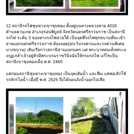
12 สถานีรถไฟชุมทางเขาชุมทอง ตั้งอยู่บนทางหลวงสาย 4018
ตำบลควนเกย อำเภอร่อนพิบูลย์ จังหวัดนครศรีธรรมราช เป็นสถานี
รถไฟ ระดับ 3 ของทางรถไฟสายใต้ เป็นจุดที่รถไฟทุกขบวนที่จะเข้า
สายแยกนครศรีธรรมราช ต้องจอด(ยกเว้นรถด่วนและรถด่วนพิเศษ
บางขบวน) เดิมเรียกว่าสถานีสามแยกนคร แต่ พระบาทสมเด็จพระม
งกุฏเกล้าเจ้าอยู่หัวมีพระบรมราชวินิจฉัยให้กรมรถไฟ แก้ไขเป็น
สถานีเขาชุมทองเมื่อ พ.ศ. 2460
ต่ก่อนสถานีชุมทางเขาชุมทอง เป็นจุดเติมน้ำ และฟืน แต่พอเลิกใช้
รถจักรไอน้ำ เมื่อปี พ.ศ. 2525 จึงได้ถอนถังน้ำออกไปเสี