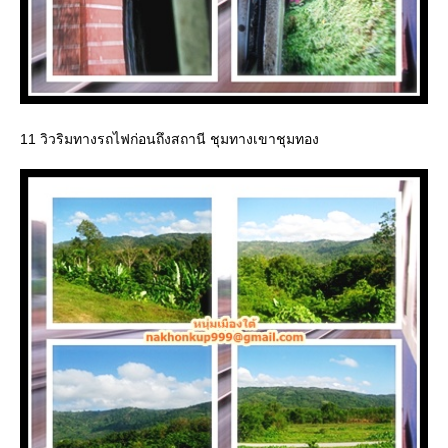
11 วิวริมทางรถไฟก่อนถึงสถานี ชุมทางเขาชุมทอง