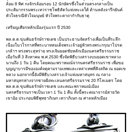
ล้อม 8 ทิศ กงจักรล้อมรอบ 12 นักษัตรซึ่งในส่วนตรงกลางเป็น
ประติมากรรมพระเทวราชโพธิสัตว์แห่งทะเลใต้ ด้านหลังจารึกยันต์
หัวใจธรณีหัวใจมนุษย์ หัวใจพระคาถากำกับธาตุ
เหรียญเศียรหลักเมืองรุ่นแรก ปี 2530
พล.ต.ต.ขุนพันธรักษ์ราชเดช เป็นประธานจัดสร้างเพื่อเป็นที่ระลึก
เนื่องในวโรกาสที่พระบาทสมเด็จพระเจ้าอยู่หัวทรงพระกรุณาโปรด
เกล้าฯ ทรงพระสุหร่าย ทรงเจิมยอดชัยหลักเมืองนครศรีธรรมราช
เมื่อวันที่ 3 สิงหาคม พ.ศ.2530 ซึ่งจัดพิธีบวงสรวงบนยอดเขาหลวง
นานถึง 1 วัน 1 คืน โดยคณะพราหมณ์จากนครศรีธรรมราช เพื่อขอ
บุญญาบารมีขององค์จตุคามรามเทพและเหล่าเทพที่สิงสถิต ณ ยอดเข
หลวง นอกจากนี้ยังมีพิธีบวงสรวงเจ้าแห่งมหาสมุทร ณ กลาง
มหาสมุทรห่างจากชายฝั่งทะเลนครศรีธรรมราช 20 กิโลเมตร โด
พล.ต.ต.ขุนพันธรักษ์ราชเดช และคณะพราหมณ์เมือง
นครศรีธรรมราชเป็นเวลา 1 วัน 1 คืน ทั้งนี้พระคณาจารย์สายวัด
เขาอ้อ ประกอบพิธีพุทธาภิเษก เทวาภิเษก ณ ศาลหลักเมือง