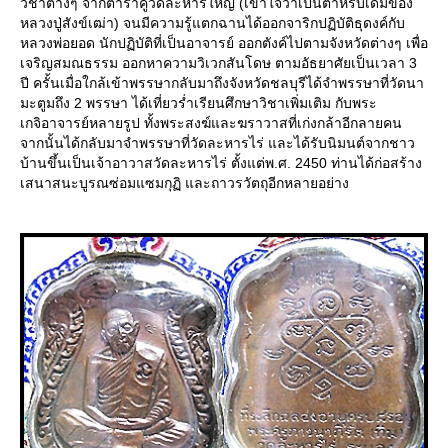
วิชาต่างๆ จากตำราคู่วัดละหารใหญ่ (เข้าใจว่าเป็นตำหรับเดิมของ
หลวงปู่สังข์เฒ่า) จนมีความรู้แตกฉานได้ออกจาริกปฏิบัติธุดงค์กับ
หลวงพ่อยอด นักปฏิบัติที่เป็นอาจารย์ ออกตังค์ไปตามจังหวัดต่างๆ เพื่อ
เจริญสมณธรรม ออกหาความวิเวกสันโดษ ตามอัธยาศัยเป็นเวลา 3
ปี ครั้นเมื่อใกล้เข้าพรรษากลับมาถึงจังหวัดชลบุรีได้จำพรรษาที่วัดนา
มะตูมถึง 2 พรรษา ได้เที่ยวร่ำเรียนศึกษาวิชาเพิ่มเติม กับพระ
เกจิอาจารย์หลายรูป ทั้งพระสงฆ์และฆราวาสที่เก่งกล้าอีกลายคน
จากนั้นได้กลับมาจำพรรษาที่วัดละหารไร่ และได้รับนิมนต์จากชาว
บ้านขึ้นเป็นเจ้าอาวาสวัดละหารไร่ ตั้งแต่พ.ศ. 2450 ท่านได้ก่อสร้าง
เสนาสนะบูรณซ่อมแซมกุฏิ และถาวรวัตถุอีกหลายอย่าง