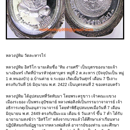
หลวงปู่ทิม วัดละหารไร่
หลวงปู่ทิม อิสริโก นามเดิมชื่อ "ทิม งามศรี" เป็นบุตรของนายแจ้า
นางอินทร์ เกิดที่บ้านรหัวทุ่งตาบุตร หมู่ที่ 2 ต.ละหาร (ปัจจุบันเป็น หมู่
1 ต.หนองบัว) อ.บ้านค่าย จ.ระยอง เกิดเมื่อวันศุกร์ เดือน 7 ปีเถาะ
ตรงกับวันที่ 16 มิถุนายน พ.ศ. 2422 เป็นบุตรคนที่ 2 ของครอบครัว
หลวงปู่ทิม ได้อุปสมบทที่วัดทับมา โดยพระครูขาว เจ้าคณะแขวง
เมืองระยอง เป็นพระอุปัชฌาย์ หลวงพ่อสิงห์เป็นกรรมวาจาจารย์ เจ้า
อธิการเกตุเป็นอนุสาวนาจารย์ โดยทำพิธีอุปสมบทเมื่อวันที่ 7 เดือน
มิถุนายน พ.ศ. 2449 ตรงกับปีมะแม เดือน 6 วันเสาร์ ขึ้น 7 ค่ำ ได้รับ
ฉายานามสงฆ์ว่า "อิสริโก" หลังจากบวชแล้วได้ศึกษาเล่าเรียนทาง
ปฏิบัติสมถกัมมัฏฐานจากหลวงพ่อสิงห์ อาจารย์ของท่าน และศึกษา