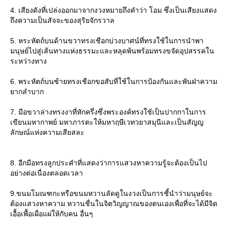
4. เสียงดังที่เปล่งออกมาจากงวงหมายถึงคำว่า โอม ซึ่งเป็นเสียงแสดง
ถึงความเป็นสัจจะของสุริยจักรวาล
5. หระหัตถ์บนด้านขวาทรงเชือกบ่วงบาศน์ที่ทรงใช้ในการนำพา
มนุษย์ไปสู่เส้นทางแห่งธรรมะและหลุดพ้นพร้อมทรงขจัดอุปสรรคใน
ระหว่างทาง
6. พระหัตถ์บนซ้ายทรงเชือกขอสับที่ใช้ในการป้องกันและพันฝ่าความ
ากลำบาก
7. มือขวาล่างทรงงาที่หักครึ่งซึ่งพระองค์ทรงใช้เป็นปากกาในการ
เขียนมหากาพย์ มหาภารตะให้มหาฤษีเวทวยาสมุนีและเป็นสัญญ
ลักษณ์แห่งความเสียสละ
8. อีกมือทรงลูกประคำที่แสดงว่าการแสวงหาความรู้จะต้องเป็นไป
อย่างต่อเนื่องตลอดเวลา
9.ขนมโมณฑกะหรือขนมหวานลัดดูในงวงเป็นการชี้นำว่ามนุษย์จะ
ต้องแสวงหาความ หวานชื่นในจิตวิญญาณของตนเองเพื่อที่จะได้มีจิต
เอื้อเพื้อเผื่อแผ่ให้กับคน อื่นๆ