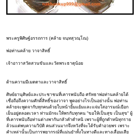
พระครูพิศิษฐ์อรรถการ (คล้าย จนฺทสุวณฺโณ)
พ่อท่านคล้าย วาจาสิทธิ์
เจ้าอาวาสวัดสวนขันและวัดพระธาตุน้อ
ด้านความมีเมตตาและวาจาสิทธิ์
ศิษย์ยานุศิษย์และประชาชนที่เคารพนับถือ ศรัทธาพ่อท่านคล้ายได้
เชื่อถือถึงความศักดิ์สิทธิ์ของวาจา พูดอย่างไรเป็นอย่างนั้น พ่อท่าน
คล้ายจะพูดจากับทุกคนด้วยใบหน้ายิ้มแย้มและแจ่มใสอารมณ์เยือก
เย็นอยู่ตลอดเวลา ท่านมักจะให้พรกับทุกคน "ขอให้เป็นสุข เป็นสุข" ผู้
ที่เคารพนับถือท่านต่างพากันกลัวคำตำหนิ เพราะผู้ที่ถูกตำหนิทุกรา
ล้วนแต่พบความวิบัติ คนส่วนมากจึงหวังที่จะได้รับคำอวยพร เพราะ
คำเหล่านั้นเป็นการพยากรณ์ที่แม่นยำทั้งในทางดีและทางเสื่อมเสี