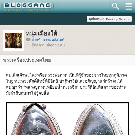
หนุ่มเมืองใต้
ฝากข้อความหลังไมค์
ผู้ติดตามบล็อก : 2 คน
พระเครื่อง,ประเทศไท
สมเด็จเจ้าพะโคะหรือหลวงพ่อทวด เป็นที่รู้จักของชาวไทยทุกภูมิภาค
นฐานะพระศักดิ์สิทธิ์ที่มีอิทธิ ปาฏิหาริย์และอภิญญาแก่กล้าจนได้
สมญาว่า “หลวงปู่ทวดเหยียบน้ำทะเลจืด” ประวัติอันพิสดารของท่าน
มีเล่าสืบกันมาไม่รู้จบสิ้น