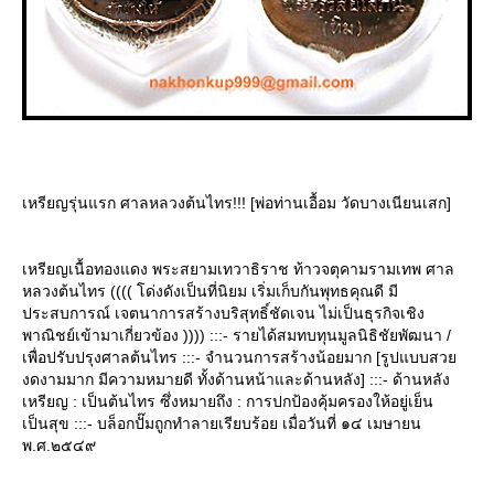
เหรียญรุ่นแรก ศาลหลวงต้นไทร!!! [พ่อท่านเอื้อม วัดบางเนียนเสก]
เหรียญเนื้อทองแดง พระสยามเทวาธิราช ท้าวจตุคามรามเทพ ศาล
หลวงต้นไทร (((( โด่งดังเป็นที่นิยม เริ่มเก็บกันพุทธคุณดี มี
ประสบการณ์ เจตนาการสร้างบริสุทธิ์ชัดเจน ไม่เป็นธุรกิจเชิง
พาณิชย์เข้ามาเกี่ยวข้อง )))) :::- รายได้สมทบทุนมูลนิธิชัยพัฒนา /
เพื่อปรับปรุงศาลต้นไทร :::- จำนวนการสร้างน้อยมาก [รูปแบบสว
งดงามมาก มีความหมายดี ทั้งด้านหน้าและด้านหลัง] :::- ด้านหลัง
เหรียญ : เป็นต้นไทร ซึ่งหมายถึง : การปกป้องคุ้มครองให้อยู่เย็น
เป็นสุข :::- บล็อกปั๊มถูกทำลายเรียบร้อย เมื่อวันที่ ๑๔ เมษายน
พ.ศ.๒๕๔๙