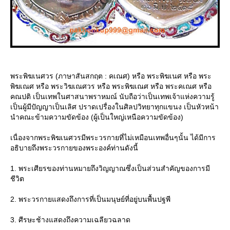
พระพิฆเนศวร (ภาษาสันสกฤต : คเณศ) หรือ พระพิฆเนศ หรือ พระ
พิฆเณศ หรือ พระวิฆเณศวร หรือ พระพิฆเณศ หรือ พระคเณศ หรือ
คณปติ เป็นเทพในศาสนาพราหมณ์ นับถือว่าเป็นเทพเจ้าแห่งความรู้
เป็นผู้มีปัญญาเป็นเลิศ ปราดเปรื่องในศิลปวิทยาทุกแขนง เป็นหัวหน้า
นำคณะข้ามความขัดข้อง (ผู้เป็นใหญ่เหนือความขัดข้อง)
เนื่องจากพระพิฆเนศวรมีพระวรกายที่ไม่เหมือนเทพอื่นๆนั้น ได้มีการ
อธิบายถึงพระวรกายของพระองค์ท่านดังนี้
1. พระเศียรของท่านหมายถึงวิญญาณซึ่งเป็นส่วนสำคัญของการมี
ชีวิต
2. พระวรกายแสดงถึงการที่เป็นมนุษย์ที่อยู่บนพื้นปฐพี
3. ศีรษะช้างแสดงถึงความเฉลียวฉลาด