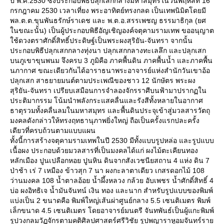
ปี พ.ศ.2530 ซึ่งประกอบพิธีปลุกเสกกลางมหาสมุทรในวันพฤหัสที่ 16
กรกฎาคม 2530 เวลาเที่ยง พระอาทิตย์ทรงกลด เป็นเทพนิมิตโดยมี
พล.ต.ต.ขุนพันธรักษ์ราเดช และ พ.ต.อ.สรรเพชญ ธรรมาธิกุล (ยศ
นขณะนั้น) เป็นผู้ประกอบพิธีอัญเชิญองค์จตุคามรามเทพ ขออนุญาต
ช้ดวงตราศักดิ์สิทธิ์ประดิษฐ์เป็นพระผงสุริยัน-จันทรา จากนั้น
ประกอบพิธีปลุกเสกกลางทุ่งนา ปลุกเสกกลางทะเลลึก และปลุกเสก
บนภูเขาขุนพนม จึงครบ 3 ภูมิคือ ภาคพื้นดิน ภาคพื้นน้ำ และภาคพื้น
นภากาศ ขณะเดียวกันได้อาราธนาพระอาจารย์แห่งสำนักวันเขาอ้อ
ปลุกเสก สาธยายมนต์ตามประเพณีของชาว 12 นักษัตร พระผง
สุริยัน-จันทรา เปรียบเสมือนการจำลองจักรราศีบนฟ้ามาปรากฏใน
ประติมากรรม โน้มนำพลังกระแสคลื่นและรังสีทั้งหลายในอากาศ
ธาตุรวมทั้งคลื่นลมในมหาสมุทร และพื้นดินประจุเข้าสู่มวลสารวัตถุ
มงคลดังกล่าวให้ทรงฤทธานุภาพยิ่งใหญ่ ถือเป็นครั้งแรกปละครั้ง
เดียวที่ครบถ้วนตามแบบแผน
ทั้งนี้การสร้างจตุคามรามเทพในปี 2530 มีทั้งแบบรูปหล่อ และรูปแบบ
เนื้อผง ประกอบด้วยมวลสารที่เป็นมงคลได้แก่ ผงไม้ตะเคียนทอง
หลักเมือง ปูนเปลือกหอย ปูนหิน ดินจากสังเวชนียสถาน 4 แห่ง ดิน 7
ป่าช้า เร่ 7 เหมือง ข้าวสุก 7 นา ผงกะลาตาเดียว เกสรดอกไม้ 108
ว่านมงคล 108 น้ำตาลอ้อย น้ำผึ้งหลวง กล้วย อับเพชร น้ำศักดิ์สิทธิ์ 4
บ่อ ผงอิทธิเจ น้ำมันจันทน์ เงิน ทอง และนาก สำหรับรูปแบบของพิมพ์
บ่งเป็น 2 ขนาดคือ พิมพ์ใหญ่เส้นผ่าศูนย์กลาง 5.5 เซนติเมตร พิมพ์
เล็กขนาด 4.5 เซนติเมตร โดยอาจารย์มนตรี จันทพันธ์เป็นผู้แกะพิมพ์
รูปวงกลมวัฏจักรตามคติศิลปศาสตร์ศรีวิชัย รูปพญาราหูอมจันทร์รา