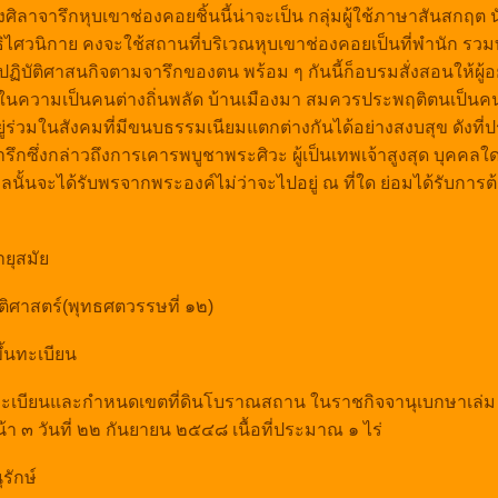
างศิลาจารึกหุบเขาช่องคอยชิ้นนี้น่าจะเป็น กลุ่มผู้ใช้ภาษาสันสกฤต
ไศวนิกาย คงจะใช้สถานที่บริเวณหุบเขาช่องคอยเป็นที่พำนัก รวมทั
ปฏิบัติศาสนกิจตามจารึกของตน พร้อม ๆ กันนี้ก็อบรมสั่งสอนให้ผู้
นความเป็นคนต่างถิ่นพลัด บ้านเมืองมา สมควรประพฤติตนเป็นคนด
ู่ร่วมในสังคมที่มีขนบธรรมเนียมแตกต่างกันได้อย่างสงบสุข ดังที
ึกซึ่งกล่าวถึงการเคารพบูชาพระศิวะ ผู้เป็นเทพเจ้าสูงสุด บุคคล
ลนั้นจะได้รับพรจากพระองค์ไม่ว่าจะไปอยู่ ณ ที่ใด ย่อมได้รับการต้
ยุสมั
ติศาสตร์(พุทธศตวรรษที่ ๑๒)
้นทะเบียน
ทะเบียนและกำหนดเขตที่ดินโบราณสถาน ในราชกิจจานุเบกษาเล่
้า ๓ วันที่ ๒๒ กันยายน ๒๕๔๘ เนื้อที่ประมาณ ๑ ไร่
รักษ์