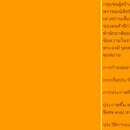
ตอน1
กลุ่มชนผู้สร้
นครศรีธรรมราช กับ ความเปลี่ยนแปลง(บาง
พราหมณ์ลัทธิ
อย่าง)
เทวสถานเพื่อ
เพลงดอกสังแก,ตุด นาคร ดอกไม้ที่ใครๆเมิน..ณ
ของตนสำนึกใ
บ้านดอนจิก อ.เชียรใหญ่ นครศรีธรรมราช
พำนักอาศัยอย
วัดปากเชียร ต.เชียรใหญ่ อ.เชียรใหญ่
ข้อความในจาร
จ.นครศรีธรรมราช thailand
เพลงประจำจังหวัดนครศรีธรรมราช
พระองค์ บุคค
ถ้ำเขาขุนพนม,ศาลสมเด็จพระเจ้าตากสิน
ทุกสถาน
มหาราช นครศรีธรรมราช
นครศรีธรรมราช,เมืองคอน ที่ใครๆรู้จัก
การกำหนดอา
วัดพระมหาธาตุวรมหาวิหาร,นครศรีธรรมราช
เมืองนครศรีธรรมราช ยามค่ำคืน
รกเริ่มประวั
รงเรียนโยธินบำรุง,ค่ายวชิราวุธ ตำบลปากพูน
อำเภอเมือง จังหวัดนครศรีธรรมราช
การประกาศขึ
วัดพระมหาธาตุวรมหาวิหาร นครศรีธรรมราช
นครศรีธรรมราช,พิพิธภัณฑสถานแห่ง
ประกาศขึ้น 
ชาติ,นครศรีธรรมราช
พิเศษ ๙๘ง หน
เมืองนครศรีธรรมราช ประเทศไทย THAILAND
วัด,นครศรีธรรมราช
ประวัติการอนุ