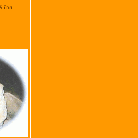
์ ป้า