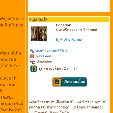
พิบูลย์ ไปทาง
หนุ่มเมืองใต้
แผ่นหินมีขนาด
Location :
นครศรีธรรมราช Thailand
[ดู Profile ทั้งหมด]
ฝากข้อความหลังไมค์
ท้อน ได้เดิน
Rss Feed
อำเภอร่อน
Smember
่ใกล้กับร่อง
ผู้ติดตามบล็อก : 2 คน [
?
]
นแห่งชาติ
ดหนองหม้อ
ติ
คม ๒๕๒๓
นครศรีธรรมราช เมืองประวัติศาสตร์ พระธาตุทองคำ
๑๗ กุมภาพันธ์
ชื่นฉ่ำธรรมชาติ แร่ธาตุอุดม เครื่องถมสามกษัตริย์
ีระประจักษ์
มากวัดมากศิลป์ ครบสิ้นกุ้งปู