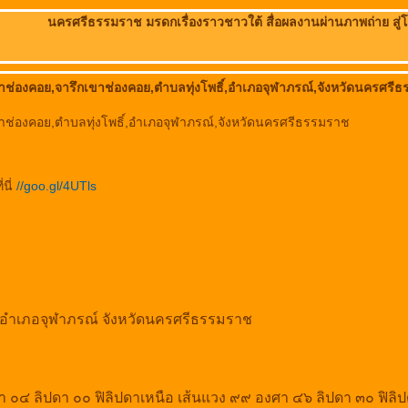
นครศรีธรรมราช มรดกเรื่องราวชาวใต้ สื่อผลงานผ่านภาพถ่าย สู
ขาช่องคอย,จารึกเขาช่องคอย,ตำบลทุ่งโพธิ์,อำเภอจุฬาภรณ์,จังหวัดนครศรี
ขาช่องคอย,ตำบลทุ่งโพธิ์,อำเภอจุฬาภรณ์,จังหวัดนครศรีธรรมราช
นี่
//goo.gl/4UTls
์ อำเภอจุฬาภรณ์ จังหวัดนครศรีธรรมราช
งศา ๐๔ ลิปดา ๐๐ ฟิลิปดาเหนือ เส้นแวง ๙๙ องศา ๔๖ ลิปดา ๓๐ ฟิล