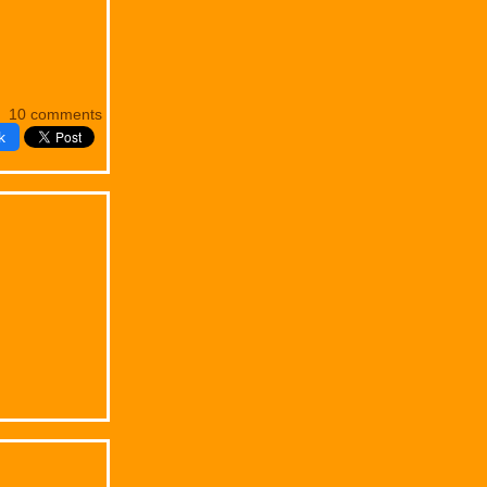
10 comments
k