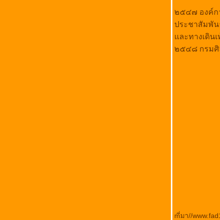
เต้าฮวย - เต้าหู้นมสด อ.ทุ่งสง
จ.นครศรีธรรมราช
๒๕๔๗ องค์กา
อนุสาวรีย์วีรไทย,พ่อจ่าดำ,นครศรีธรรมราช
ประชาสัมพัน
เหรียญเก่า,ประเทศไท
ละทางเดินเท
อ.เชียรใหญ่-อ.หาดใหญ่
๒๕๔๘ กรมศิ
บ้านดอนจิก,ต.ท้อง
ลำเจียก,อ.เชียรใหญ่,จ.นครศรีธรรมราช,ศึกขะ
ชาติ
รถไฟ ,นครศรีธรรมราช,ประเทศไท
พระเครื่องนครศรีธรรมราช - พระเครื่องภาคใต้
พระเครื่อง,ประเทศไท
ต.หน้าส
ตน,อ.หัวไทร,จ.นครศรีธรรมราช,ประเทศไท
เกาะกระ นครศรีธรรมราช
ผ้ายกเมืองนคร หรือ ผ้าทอเมืองคอน
ศิลาจารึกหุบเขาช่องคอย,จารึกเขาช่อง
คอย,ตำบลทุ่งโพธิ์,อำเภอจุฬาภรณ์,จังหวัด
นครศรีธรรมราช
อาณาจักรศรี
วิชัย,นครศรีธรรมราช,ประเทศไท
mี่มา//www.fad
เชียรใหญ่ จ.นครศรีธรรมราช