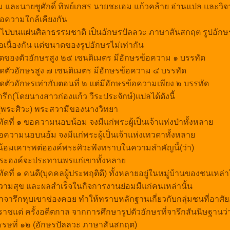
ละนายชูศักดิ์ ทิพย์เกสร นายชะเอม แก้วคล้าย อ่านแปล และวิจา
นื้อความใกล้เคียงกัน
งไปบนแผ่นศิลาธรรมชาติ เป็นอักษรปัลลวะ ภาษาสันสกฤต รูปอักษร
นื่องกัน แต่ขนาดของรูปอักษรไม่เท่ากัน
ดของตัวอักษรสูง ๒๕ เซนติเมตร มีอักษรข้อความ ๑ บรรทัด
ดตัวอักษรสูง ๗ เซนติเมตร มีอักษรข้อความ ๔ บรรทัด
ดตัวอักษรเท่ากับตอนที่ ๒ แต่มีอักษรข้อความเพียง ๒ บรรทัด
ึก(โดยนางสาวก่องแก้ว วีระประจักษ์)แปลได้ดังนี้
ง(พระศิวะ) พระสวามีของนางวิทยา
ทัดที่ ๑ ขอความนอบน้อม จงมีแก่พระผู้เป็นเจ้าแห่งป่าทั้งหลา
ขอความนอบนอ้ม จงมีแก่พระผู้เป็นเจ้าแห่งเทวดาทั้งหลา
ผู้น้อมเคารพต่อองค์พระศิวะพึงทราบในความสำคัญนี้(ว่า)
 พระองค์จะประทานพรแก่เขาทั้งหลา
ัดที่ ๑ คนดี(บุคคลผู้ประพฤติดี) ทั้งหลายอยู่ในหมู่บ้านของชนเหล่
ความสุข และผลสำเร็จในกิจการงานย่อมมีแก่คนเหล่านั้น
จารึกหุบเขาช่องคอย ทำให้ทราบหลักฐานเกี่ยวกับกลุ่มชนที่อาศัยอ
ชแต่ ครั้งอดีตกาล จากการศึกษารูปตัวอักษรที่จารึกสันนิษฐานว่า
รษที่ ๑๒ (อักษรปัลลวะ ภาษาสันสกฤต)