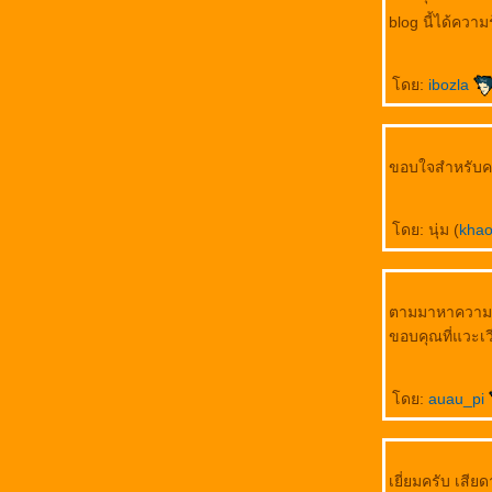
blog นี้ได้ความรู
ดย:
ibozla
ขอบใจสำหรับค
ดย: นุ่ม (
kha
ตามมาหาความรู้
ขอบคุณที่แวะเ
ดย:
auau_pi
เยี่ยมครับ เสีย