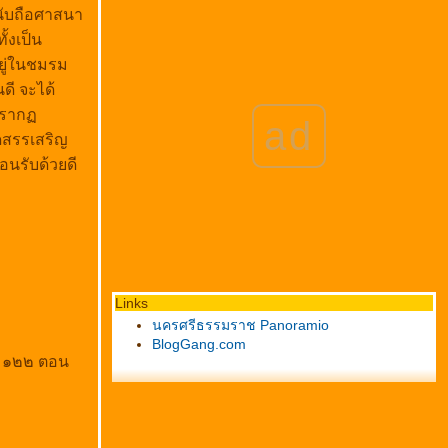
 นับถือศาสนา
้งเป็น
อยู่ในชมรม
ี จะได้
่ปราก
ad
ใดสรรเสริญ
อนรับด้วยดี
Links
นครศรีธรรมราช Panoramio
BlogGang.com
ม ๑๒๒ ตอน