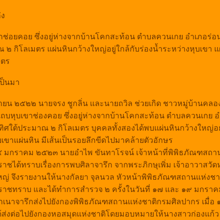
่ง
าช่อยคอย ซึ่งอยู่ห่างจากบ้านโคกสะท้อน ตำบลควนเกย อำเภอร่อน
 ๒ กิโลเมตร แผ่นหินกว้างใหญ่อยู่ใกล้กับร่องน้ำระหว่างหุบเขา 
มตร
เป็นมา
นยายน ๒๕๒๒ นายจรง ชูกลิ่น และนายถวิล ช่วยเกิด ชาวหมู่บ้านคลอง
ถบหุบเขาช่องคอย ซึ่งอยู่ห่างจากบ้านโคกสะท้อน ตำบลควนเกย 
งทิศใต้ประมาณ ๒ กิโลเมตร บุคคลทั้งสองได้พบแผ่นหินกว้างใหญ่อยู
บเขาแผ่นหิน มีเส้นเป็นรอยลึกขีดไปมาคล้ายตัวอักษร
 ๑๔ มกราคม ๒๕๒๓ นายอำไพ ขันทาโรจน์ เจ้าหน้าที่พิพิธภัณฑสถา
าชได้ทราบเรื่องการพบศิลาจารึก จากพระภิกษุเพิ่ม เจ้าอาวาสวั
หญ่ จึงรายงานให้นางกัลยา จุลนวล หัวหน้าพิพิธภัณฑสถานแห่งชา
าชทราบ และได้ทำการสำรวจ ๒ ครั้งในวันที่ ๑๗ และ ๑๙ มกรา
ำเนาจารึกส่งไปยังกองพิพิธภัณฑสถานแห่งชาติกรมศิลปากร เมื่อ 
ส่งต่อไปยังกองหอสมุดแห่งชาติโดยมอบหมายให้นางสาวก่องแก้ว ว