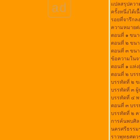
ad
ปลสรุปความ แ
เพลงประจำจังหวัดนครศรีธรรมราช
ครั้งหนึ่งได้เ
พระยอดธง,พระกรุเมืองคอน,วัดชะ
เมา,ถ.ราชดำเนิน,อ.เมือง,จ.นครศรีธรรมราช
รอยที่จารึกล
หลงเสน่ห์...ทะเลนครศรีธรรมราช
ความหมายต่อเ
สรรพลี้หวน,วรรณกรรมพื้นบ้านของจังหวัด
ตอนที่ ๑ ขนา
นครศรีธรรมราช
ตอนที่ ๒ ขนา
เพลง เมืองคอน - ยงยุทธ ด้ามขวาน.เพลงใต้
ตอนที่ ๓ ขนา
สารนครศรีธรรมราช,เรื่องราวในอดีตเมืองคอน
ข้อความในจาร
ตอน6
ตอนที่ ๑ แห่
สารนครศรีธรรมราช,เรื่องราวในอดีตเมืองคอน
ตอน5
ตอนที่ ๒ บรร
สารนครศรีธรรมราช,เรื่องราวในอดีตเมืองคอน
บรรทัดที่ ๒ 
ตอน4
บรรทัดที่ ๓ 
เพลง พายุ สุริยัน
บรรทัดที่ ๔
YouTube,ท่องเที่ยวนครศรีธรรมราช
ตอนที่ ๓ บรรท
สารนครศรีธรรมราช,เรื่องราวในอดีตเมืองคอน
บรรทัดที่ ๒ 
ตอน3
การค้นพบศิลา
สารนครศรีธรรมราช,เรื่องราวในอดีตเมืองคอน
ตอน2
นครศรีธรรมรา
สารนครศรีธรรมราช,เรื่องราวในอดีตเมืองคอน
ราวพุทธศตวร