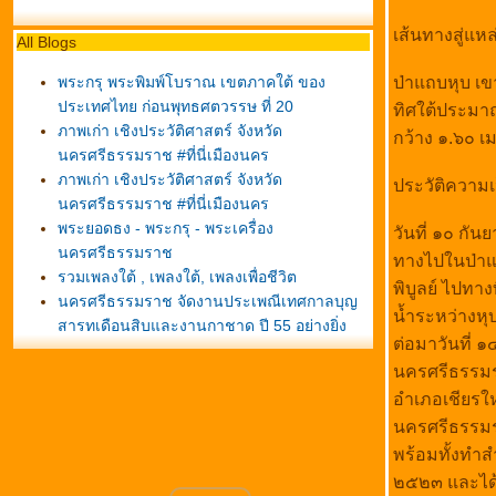
เส้นทางสู่แหล
All Blogs
พระกรุ พระพิมพ์โบราณ เขตภาคใต้ ของ
ป่าแถบหุบ เข
ประเทศไทย ก่อนพุทธศตวรรษ ที่ 20
ทิศใต้ประมาณ
ภาพเก่า เชิงประวัติศาสตร์ จังหวัด
กว้าง ๑.๖๐ เ
นครศรีธรรมราช #ที่นี่เมืองนคร
ภาพเก่า เชิงประวัติศาสตร์ จังหวัด
ประวัติความ
นครศรีธรรมราช #ที่นี่เมืองนคร
พระยอดธง - พระกรุ - พระเครื่อง
วันที่ ๑๐ กั
นครศรีธรรมราช
ทางไปในป่าแ
รวมเพลงใต้ , เพลงใต้, เพลงเพื่อชีวิต
พิบูลย์ ไปทา
นครศรีธรรมราช จัดงานประเพณีเทศกาลบุญ
น้ำระหว่างหุ
สารทเดือนสิบและงานกาชาด ปี 55 อย่างยิ่ง
ต่อมาวันที่
หญ่ 10 วัน 10 คืน
นครศรีธรรมร
คู่มือเที่ยว นครศรีธรรมราช
ตามรอยธรรมที่เมืองนคร นครศรีธรรมราช
อำเภอเชียรใ
คู่มือท่องเที่ยวนครศรีธรรมราช
นครศรีธรรมร
ท่องเที่ยวจังหวัดนครศรีธรรมราช
พร้อมทั้งทำส
คู่มือท่องเที่ยวนครศรีธรรมราช , Guide books
๒๕๒๓ และได้
Nakhon Si Thammarat,THAILAND