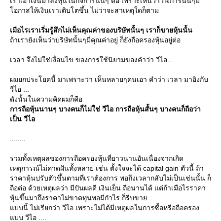
เราเอาเงินมาลงทุนในกิจการนั้นๆ ต่อ เพราะเห็นว่า กิจการนั้นๆมี
อกาสให้เงินเราเติบโตขึ้น ไม่ว่าจะสาเหตุใดก็ตาม
เมือไรเราเริ่มรู้สึกไม่เห็นคุณค่าของบริษัทนั้นๆ เราก็ขายหุ้นนั้น
ถ้าเรายังเห็นว่าบริษัทนั้นๆมี่คุณค่าอยู่ ก็ยังถือครองหุ้นอยู่ต่อ
เวลา จึงไม่ใช่เงื่อนไข ของการใช้นิยามของคำว่า วีไอ...
ผมยกประโยคนี้ มาเพราะว่า เห็นหลายๆคนเอา คำว่า เวลา มาอิงกับ
วีไอ ...
ดังนั้นในความคิดผมก็คือ
การถือหุ้นนานๆ บางคนก็ไม่ใช่ วีไอ การถือหุ้นสั้นๆ บางคนก็ถือว่า
เป็น วีไอ
........
รวมทั้งเหตุผลของการถือครองหุ้นที่ยาวนานอันเนื่องจากเกิด
เหตุการณ์ไม่คาดฝันทั้งหลาย เช่น ตั้งใจจะได้ capital gain ตัวนี้ ถ้า
ราคาหุ้นปรับตัวขึ้นตามที่เราต้องการ พอถึงเวลากลับไม่เป็นเช่นนั้น ก็
ถือต่อ ด้วยเหตุผลว่า มีปันผลดี เงินเย็น ถือนานได้ แต่ถ้าเมือไรราคา
หุ้นขึ้นมาถึงราคาไม่ขาดทุนพอมีกำไร ก็รีบขา
บบนี้ ไม่เรียกว่า วีไอ เพราะไม่ได้มีเหตุผลในการซื้อหรือถือครอง
บบ วีไอ ....