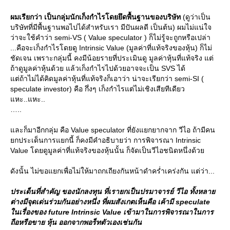
ผมเรียกว่า เป็นกลุ่มนักเก็งกำไรโดยยึดพื้นฐานของบริษัท
(ดูว่าเป็น
บริษัทที่มีพื้นฐานพอไปได้สำหรับเรา มีปันผลดี เป็นต้น) ผมไม่แน่ใจ
ว่าจะใช้คำว่า semi-VS ( Value speculator ) ก็ไม่รู้จะถูกหรือเปล่า
...คือจะเก็งกำไรโดยดู Intrinsic Value (มูลค่าที่แท้จริงของหุ้น) ก็ไม่
ชัดเจน เพราะกลุ่มนี้ คงมีน้อยรายที่ประเมินดู มูลค่าหุ้นที่แท้จริง แต่
ถ้าดูมูลค่าหุ้นด้วย แล้วเก็งกำไรไปด้วยอาจจะเป็น SVS ได้
ต่ถ้าไม่ได้คิดมูลค่าหุ้นที่แท้จริงก็เอาว่า น่าจะเรียกว่า semi-SI (
speculate investor) คือ กึ่งๆ เก็งกำไรแต่ไม่เชิงเสียทีเดียว
หะ..แหะ..
..
ละก็มาอีกกลุ่ม คือ Value speculator ที่ยังแยกยากจาก วีไอ ถ้ามีคน
กประเด็นการแยกนี้ ก็คงมีคำอธิบายว่า การพิจารณา Intrinsic
Value โดยดูมูลค่าที่แท้จริงของหุ้นนั้น ก็จัดเป็นวีไอชนิดหนึ่งด้ว
ดังนั้น ไม่ขอแยกเพื่อไม่ให้มาถกเถียงกันหน้าดำคร่ำเคร่งกัน แต่ว่า...
ประเด็นที่สำคัญ ของนักลงทุน ที่เรายกเป็นปรมาจารย์ วีไอ ทั้งหลา
ต่างมีจุดเด่นร่วมกันอย่างหนึ่ง ที่ผมสังเกตเห็นคือ เค้ามี speculate
นเรื่องของ future Intrinsic Value เข้ามาในการพิจารณาในการ
ถือหรือขาย หุ้น ออกจากพอร็ทตัวเองเช่นกัน