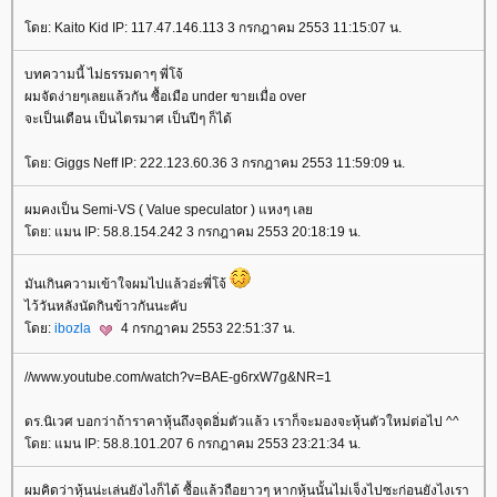
ดย: Kaito Kid IP: 117.47.146.113 3 กรกฎาคม 2553 11:15:07 น.
บทความนี้ ไม่ธรรมดาๆ พี่โจ้
ผมจัดง่ายๆเลยแล้วกัน ซื้อเมือ under ขายเมื่อ over
จะเป็นเดือน เป็นไตรมาศ เป็นปีๆ ก็ได้
ดย: Giggs Neff IP: 222.123.60.36 3 กรกฎาคม 2553 11:59:09 น.
ผมคงเป็น Semi-VS ( Value speculator ) แหงๆ เล
ดย: แมน IP: 58.8.154.242 3 กรกฎาคม 2553 20:18:19 น.
มันเกินความเข้าใจผมไปแล้วอ่ะพี่โจ้
ไว้วันหลังนัดกินข้าวกันนะคับ
ดย:
ibozla
4 กรกฎาคม 2553 22:51:37 น.
//www.youtube.com/watch?v=BAE-g6rxW7g&NR=1
ดร.นิเวศ บอกว่าถ้าราคาหุ้นถึงจุดอิ่มตัวแล้ว เราก็จะมองจะหุ้นตัวใหม่ต่อไป ^^
ดย: แมน IP: 58.8.101.207 6 กรกฎาคม 2553 23:21:34 น.
ผมคิดว่าหุ้นน่ะเล่นยังไงก็ได้ ซื้อแล้วถือยาวๆ หากหุ้นนั้นไม่เจ็งไปซะก่อนยังไงเรา