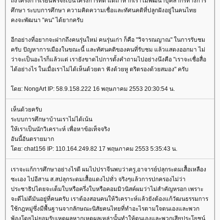
ถึงโครงการเรียนฟรีจะเป็นโครงการที่ดี แต่ถ้าหากเราไม่พัฒนาบุคลากรทางการ
ศึกษา ระบบการศึกษา ความคิดความเชื่อและทัศนคติที่ปลูกฝังอยู่ในคนไท
คงจะพัฒนา "คน" ได้ยากครับ
อีกอย่างที่อยากจะฝากถึงคนรุ่นใหม่ คนรุ่นเก่า ก็คือ "วิจารณญาณ" ในการรับชม
ครับ ปัญหาการเมืองในขณะนี้ และทัศนคติของคนที่รับชม แล้วแสดงออกมา ไม่
ว่าจะเป็นอะไรก็แล้วแต่ เรายังขาดไปการตั้งคำถามไปอย่างนึงคือ "เราจะเชื่อสื่อ
ได้อย่างไร ในเมื่อเราไม่ได้เห็นด้วยตา ฟังด้วยหู ตริตรองด้วยสมอง" ครับ
ดย: NongArt IP: 58.9.158.222 16 พฤษภาคม 2553 20:30:54 น.
เห็นด้วยครับ
ระบบการศึกษาบ้านเราไม่ได้เน้น
ห้เราเป็นนักวิเคราะห์ เพื่อหาข้อเท็จจริง
อันนี้อันตรายมาก
ดย: chat156 IP: 110.164.249.82 17 พฤษภาคม 2553 5:35:43 น.
เราจะแก้การศึกษาอย่างไรดี ผมไปปราจีนพบว่าครู,อาจารย์ปลุกระดมเสื้อเหลือง
ซะเอง ไปอีสาน ส.สปลุกระดมเสื้อแดงไปทั่ว จริงๆแล้วการปกครองไม่ว่า
ประชาธิปไตยจะเต็มใบหรือครึ่งใบหรือคอมมิวนิสค์ผมว่าไม่สำคัญหรอก เพราะ
จะดีไม่ดีมันอยู่ที่คนครับ เราต้องสอนคนให้วิเคราะห์แล้วยังต้องแก้วัฒนธรรมการ
ช้กฎหมู่ซึ่งมีพื้นฐานจากลักษณะนิสัยคนไทยที่ทำอะไรตามใจตนเองและพวก
พ้องโดยไม่ยอมรับเหตุผลหากเหตุผลเหล่านั้นทำให้ตนเองและพวกเสียประโยชน์