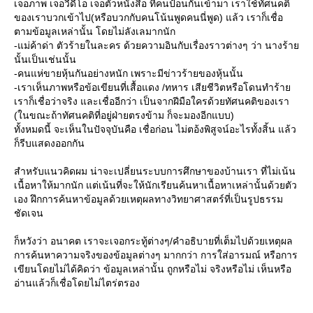
เจอภาพ เจอวีดีโอ เจอตัวหนังสือ ที่คนป้อนกันเข้ามา เราใช้ทัศนคติ
ของเราบวกเข้าไป(หรือบวกกับคนโน้นพูดคนนี่พูด) แล้ว เราก็เชื่อ
ตามข้อมูลเหล่านั้น โดยไม่ลังเลมากนัก
-แม่ค้าด่า ตัวร้ายในละคร ด้วยความอินกับเรื่องราวต่างๆ ว่า นางร้า
นั้นเป็นเช่นนั้น
-คนแห่ขายหุ้นกันอย่างหนัก เพราะมีข่าวร้ายของหุ้นนั้น
-เราเห็นภาพหรือข้อเขียนที่เสื้อแดง /ทหาร เสียชีวิตหรือโดนทำร้า
เราก็เชื่อว่าจริง และเชื่ออีกว่า เป็นจากฝีมือใครด้วยทัศนคติของเรา
(ในขณะถ้าทัศนคติที่อยู่ฝ่ายตรงข้าม ก็จะมองอีกแบบ)
ทั้งหมดนี้ จะเห็นในปัจจุบันคือ เชื่อก่อน ไม่ตอ้งพิสูจน์อะไรทั้งสิ้น แล้ว
ก็รีบแสดงออกกัน
สำหรับแนวคิดผม น่าจะเปลี่ยนระบบการศึกษาของบ้านเรา ที่ไม่เน้น
เนื้อหาให้มากนัก แต่เน้นที่จะให้นักเรียนค้นหาเนื้อหาเหล่านั้นด้วยตัว
เอง ฝึกการค้นหาข้อมูลด้วยเหตุผลทางวิทยาศาสตร์ที่เป็นรูปธรรม
ชัดเจน
ก็หวังว่า อนาคต เราจะเจอกระทู้ต่างๆ/คำอธิบายที่เต็มไปด้วยเหตุผล
การค้นหาความจริงของข้อมูลต่างๆ มากกว่า การใส่อารมณ์ หรือการ
เขียนโดยไม่ได้คิดว่า ข้อมูลเหล่านั้น ถูกหรือไม่ จริงหรือไม่ เห็นหรือ
อ่านแล้วก็เชื่อโดยไม่ไตร่ตรอง
......................