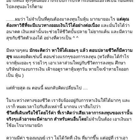
อย่างหนึ่ง ทุกๆคนต้องวางระบบการบริหารเงินตนเองให้เป็น ก่อนที่จะ
ไปลงทุนอะไรก็ตาม
.......ผมว่า ไม่จำเป็นที่คุณต้องมาลงทุนในหุ้น มากมายอะไร
ต่คุณ
ต้องหาวิธีที่จะมีแนวทางออมเงินไว้ได้อย่างต่อเนื่อง
ละมั่นใจได้ว่า
อนาคต เงินเหล่านั้นจะช่วยให้ชีวิตบั้นปลาย ไม่ยากแค้น และมีความ
สุขกับชีวิตตัวเองได้ อย่างที่ควรเป็น ^ ^
มีหลายๆคน
มักจะคิดว่า หาให้ได้เยอะๆ แล้ว ตอนปลายชีวิตก็มีความ
สุข
ผมเคยคิดเช่นนี้ ตอนช่วงแรกๆของการลงทุน (หวังที่จะได้กำไร
จากหุ้นเยอะๆ รวยไวๆ เอาเวลาส่วนใหญ่กับชีวิตการลงทุน ศึกษา
บริษัทอ่านงบการเงิน เฝ้าจอดูราคาหุ้นทุกวัน หายใจเข้าหายใจออก
เป็น หุ้น )
ต่ท้ายสุด ณ ตอนนี้ ผมกลับคิดเปลี่ยนไป ....
นระหว่างทางของชีวิต เราจับจ้องอยู่กับการหาเงินให้ได้มากๆ และ
เราก็ หมดเวลาไปกับสิ่งเหล่านี้ มากจน เราลืมไปว่า
ชีวิตที่เดินหรือใช้โดยไร้ค่า ที่เราคิดว่าเสียเวลาการลงทุนของเรานั้น
จริงๆแล้วอาจจะมีค่ามาก สำหรับคนอื่นโด
ไม่จำเป็นต้อง เอาเงินมา
ช้อะไรมากมายนัก
ความมีค่า ของมนุษย์ เรา ไม่ได้วัดที่ เงิน ที่มากขึ้น แต่อยู่ที่ เราเอา