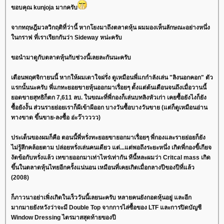
ขอบคุณ kunjoja มากครับ
จากทฤษฎีมวลวิกฤติที่ว่านี้ หากโยงมาถึงตลาดหุ้น ผมมองเห็นลักษณะอย่างหนึ่ง
นกราฟ ที่เราเรียกกันว่า Sideway หน่ะครับ
ขอนำมาดูกับตลาดหุ้นกับช่วงนี้เลยละกันนะครับ
เดือนพฤศจิกายนนี้ หากให้ผมเดาใจฝรั่ง ดูเหมือนพี่แกกำลังเล่น "ลิงนอกคอก" ตัว
รกนั้นนะครับ พี่แกทะยอยขายหุ้นออกมาเรื่อยๆ ตั้งแต่ต้นเดือนจนถึงเมื่อวานนี้
อดขายสุทธิก็ตก 7,611 ลบ. ในขณะที่พี่กองก็เล่นบทลิงหัวเก่า เคยซื้อยังไงก็ยัง
ซื้อยังงั้น ส่วนรายย่อยเราก็ผีเข้าผีออก บางวันซื้อบางวันขาย (แต่ก็ดูเหมือนอ่าน
ทางขาด ขึ้นขาย-ลงซื้อ อ่ะว๊าวววว)
ประเด็นของผมก็คือ ตอนนี้พี่หรั่งทะยอยขายอกมาเรื่อยๆ พี่กองและรายย่อยก็ยัง
ไม่รู้สึกคล้อยตาม ปล่อยหรั่งเล่นคนเดียว แต่...แต่พอถึงระยะหนึ่ง เกิดพี่กองขี้เกียจ
งัดข้อกับหรั่งแล้ว เทขายออกมาเท่าไหร่เท่ากัน ทีนี้หละผมว่า
Critcal mass เกิด
ขึ้นในตลาดหุ้นไทยอีกครั้งแน่นอน
เหมือนที่เคยเกิดเมื่อกลางปีของปีที่แล้ว
(2008)
ก็ภาวนาอย่าเพิ่งเกิดในเร็ววันนี้เลยนะครับ หลายคนยังกอดหุ้นอยู่ และอีก
มากมายยังหวังว่าจะมี Double Top จากการไล่ซื้อของ LTF และการปิดบัญชี
Window Dressing ไตรมาสสุดท้ายของปี