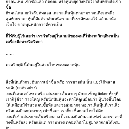
ถ้าคนไหน เข้าซื้อแล้ว ติดดอย หรือหุ้นหยุดวิ่งหรือวิ่งกลับทิศหลังเข้า
ซื้อ
ถ้าคนไหน ตกใจรีบคัทลอส เพราะเห็นหุ้นตกมามากจนถึงจุดหนึ่ง
สุดท้ายราคาหุ้นก็ดีดตัวกลับเหนือราคาที่เราคัทลอสไว้ แล้วมานั่ง
เจ็บใจ ขาดทุนหนักกว่าที่ควรเป็น
ก็ให้รับรู้ไว้เลยว่า เรากำลังอยู่ในเกมส์ของคนที่ใช้มวลวิกฤติมาเป็น
เครื่องมือทางจิตวิทยา
มวลวิกฤติ นี้มันอยู่ในส่วนไหนของตลาดหุ้น..
สิ่งที่เป็นตัวกระตุ้นการเข้าซื้อ หรือ การขายหุ้น นั้น แบ่งได้หลา
ระดับ(ยกตัวอย่าง)
-คนที่เล่นเดย์เทรดหรือ เล่นระยะสั้นมากๆ มักจะเข้าดู ticker ทั้งๆที่
เราก็รู้ดีว่า รายใหญ่ หรือนักปั่นหุ้นจะทำให้ดูเหมือนว่า หุ้นวิ่งขึ้นโด
ห้เหมือนมีจำนวนคนซื้อหุ้นและวอลุ่มมากๆ พอเราเห็นหุ้นที่เราเล็ง
หรือมองมีวอลุ่มมากๆ เข้าซื้อมา เราก็จะซื้อตามโดยไม่คิด ..
-คนที่เข้าเล่นระยะสั้นหรือกลาง ก็จะมองบิดกับออฟเฟอร์ และราคาที่
วิ่งขึ้นหรือลง หรือแม้แต่ กราฟทางเทคนิคก็นำไปสู่มวลวิกฤติได้เช่น
กัน