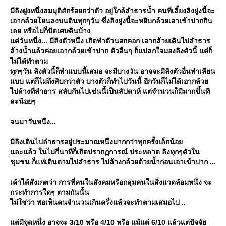
มีลิงฝูงหนึ่งสมมุติสักร้อยกว่าตัว อยู่ใกล้ลำธารน้ำ คนที่เลี้ยงลิงฝูงนี้จะ
เอากล้วยโยนลงบนดินทุกๆวัน ซึ่งลิงฝูงนี้จะหยิบกล้วยเอาเข้าปากกิน
เลย หรือไม่ก็ปัดเศษดินบ้าง
ต่วันหนึ่ง... มีลิงตัวหนึ่ง เกิดทำตัวนอกคอก เอากล้วยเดินไปลำธาร
ล้างน้ำแล้วค่อยเอากล้วยเข้าปาก ตัวอื่นๆ ก็แปลกใจมองลิงตัวนี้ แต่ก็
ไม่ได้ทำตาม
ทุกๆวัน ลิงตัวนี้ก็ทำแบบนี้เสมอ จะมีบางวัน อาจจะมีลิงตัวอื่นทำเลียน
บบ แต่ก็ไม่ถึงสิบกว่าตัว บางตัวก็ทำไปวันนี้ อีกวันก็ไม่ได้เอากล้ว
ไปล้างที่ลำธาร สลับกันไปเช่นนี้เป็นสัปดาห์ แต่จำนวนก็มีมากขึ้นที
ละน้อยๆ
จนมาวันหนึ่ง...
มีลิงเดินไปลำธารอยู่ประมาณหนึ่งมากกว่าทุกครั้งเล็กน้อ
ละแล้ว ในไม่กี่นาทีก็เกิดปรากฏการณ์ ประหลาด ลิงทุกๆตัวใน
ชุมชน ก็แห่เดินตามไปลำธาร ไปล้างกล้วยด้วยน้ำก่อนเอาเข้าปาก ...
เค้าได้สังเกตว่า การที่คนในสังคมหรือกลุ่มคนในสิ่งแวดล้อมหนึ่ง จะ
กระทำการใดๆ ตามกันนั้น
ไม่ใช่ว่า พอเห็นคนจำนวนเกินครึ่งแล้วจะทำตามเสมอไป ..
ต่มีจุดหนึ่ง อาจจะ 3/10 หรือ 4/10 หรือ แม้แต่ 6/10 แล้วแต่ปัจจั