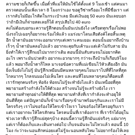
ความซวยก็เกิดขึ้น เมื่อตั๋วที่แม่ให้มันใช้ได้ตั้งแต่ 9 โมงเช้า แต่คนมา
ตรวจตอนนั้นเพิ่งเวลา 8 โมงกว่าเอง ขอดูวีซ่าหรืออะไรที่มีชื่อเรา แต่
เรากลับไม่มีอะไรติดในกระเป๋าเลย มีแต่เงินอยุ 50 euro มันเลยบอก
ว่าถ้ามีเงินก็จ่ายสดเลยก็ได้ สรุปเสียไป 40 euro
คงไม่ต้องบอกนะความรู้สึกตอนนั้นมันเปนยังไง เครียดทุกเรื่องไม่พอ
นั่งรถไปเฉยๆก็อยากจะร้องไห้แล้ว แมร่งมาโดนเสียตังค์โดยสิ้นเหตุ
อีก น้ำตามันอยากจะออกมากๆแต่เพราะคนเยอะ ตอนนั้นอยากถึงบ้าน
เร็วๆ น้ำตามันคลอไปแล้ว อยากจะคุยกับเค้านะแต่เค้าไม่รับสาย มัน
ิ่งทำให้เรารู้สึกแย่ไปมากกว่าเดิม ตอนนี้มันสับสนจนไม่อยากคิด
อะไร เพราะมันปวดหัว อยากจะอวกมากๆ กว่าจะถึงบ้านก็เกือบ9โมง
ล้ว พอมาถึงน้ำตาก็ไหล มาเจอข้อความที่แม่เขียนไว้หัวเตียงอีก มัน
ิ่งเจ็บยังไงไม่รู้ มันรู้สึกเหมือนมีคนหลายๆคนโยนเราไปที่ที่ไกลที่สุด
ไกลมากๆ ไกลจนมองไม่เห็นใคร และคนที่โยนหลายๆคนก็คือคนที่
เรารักทุกคนจริงๆ ท้อจัง ท้อจนไม่รู้จะทำยังไงแล้ว มันเหนื่อยที่สุด
พยายามสร้างกำลังใจให้ตัวเอง สร้างจนไม่รู้จะสร้างยังไง เรา
พยายามทำทุกอย่างให้ดีที่สุด พยายามทำสิ่งที่เรากำลังจะทำอยุให้
มันดีที่สุด แต่ปัญหามันก็เข้ามาเรื่อยๆเข้ามาพร้อมๆกันและเราไม่มี
ครจริงๆ เราไม่ขอร้องให้ใครเข้าใจเรา ไม่ขอร้องให้ใครอยุกับเรา
ต่เราอยากจะให้ใครสักคน ใครคนนั้นที่เราต้องการ ที่เรารักได้อยุใน
ช่วงเวลาที่เรารู้สึกแย่สุดๆบ้าง ตอนนี้ความรู้สึกมันแย่จริงๆ แย่มากๆ
ต่เราก็ต้องเก็บและเดินทางต่อไป เก็บจนมันจะไม่ไหวแล้ว ตอนนี้ 10
มง ก่ะว่าจะนอนสักหน่อยแต่ไม่รู้จะนอนหลับไหม ไม่อยากร้องไห้เล