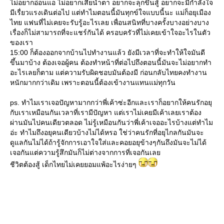
ไม่อยากอ่อนแอ ไม่อยากเสียน้ำตา อยากจะลุกขึ้นสู้ อยากจะมีกำลังใจ
มีเรื่ยวแรงเดินต่อไป แต่ทำไมตอนนี้มันทุกข์ใจแบบนี้นะ แม่ก็อยุเมือง
ไทย แฟนที่ไม่เคยจะรับรู้อะไรเลย เพื่อนสนิทที่บางครั้งบางอย่างบาง
เรื่องก็ไม่สามารถที่จะแชร์กันได้ ครอบครัวที่ไม่เคยเข้าใจอะไรในตัว
ของเรา
15:00 ก็ต้องออกจากบ้านไปทำงานแล้ว ยังมีเวลาที่จะทำให้ใจมันดี
ขึ้นมาบ้าง ต้องเจอผู้คน ต้องทำหน้าที่ต่อไปถึงตอนนี้มันจะไม่อยากทำ
อะไรเลยก็ตาม แต่ความรับผิดชอบมันต้องมี ก่อนกลับไทยคงทำงาน
หนักมากกว่าเดิม เพราะตอนนี้ต้องเข้างานแทนแม่ทุกวัน
ps. ทำไมเราเจอปัญหามากกว่าพี่เค้าซ่ะอีกและเราก็อยากให้คนรักอยุ
กับเราเหมือนกันเวลาที่เรามีปัญหา แต่เราไม่เคยมีเค้าเลยเราต้อง
ผ่านมันไปคนเดียวตลอด ไม่รู้เหมือนกันว่าพี่เค้าเจออะไรบ้างแต่ทำไม
อ่ะ ทำไมถึงอยุคนเดียวบ้างไม่ได้หรอ ใช่ว่าคนรักที่อยุไกลกันมันจะ
ดูแลกันไม่ได้ถ้ารู้จักการเอาใจใส่และคอยอยุข้างๆกันถึงมันจะไม่ได้
เจอกันแต่ความรู้สึกมันก็ไม่ต่างจากการที่เจอกันเล
ชีวิตต้องสู้ เด็กไทยไม่เคยยอมแพ้อะไรง่ายๆ