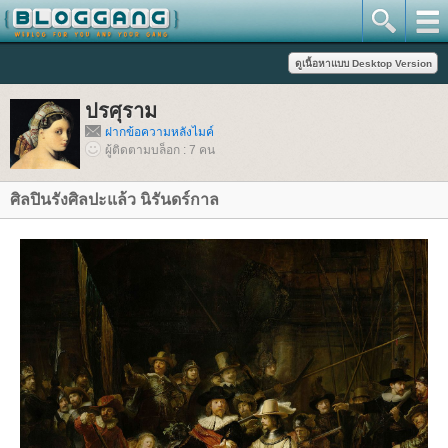
ปรศุราม
ฝากข้อความหลังไมค์
ผู้ติดตามบล็อก : 7 คน
ศิลปินรังศิลปะแล้ว นิรันดร์กาล