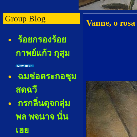
Group Blog
Vanne, o rosa
ร้อยกรองร้อ
กาพย์แก้ว กุสุม
ฉมช่อตระกอชุม
สดฉวี
กรกลิ่นดุจกลุ่ม
พล พจนาจ นั่น
เฮ