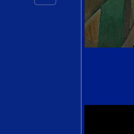
delle Alpi by
Gioachino
Rossin
Stizzoso mio,
stizzoso from La
Serva Padrona
by Giovanni
Battista Pergolesi
Der Vogelfänger
bin ich ja from
Die Zauberflöte
by Wolfgang
Amadeus Mozart
Piangerò la sorte