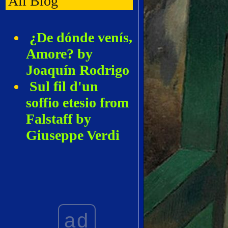
All Blog
¿De dónde venís,
Amore? by
Joaquín Rodrigo
Sul fil d'un
soffio etesio from
Falstaff by
Giuseppe Verdi
Adieu, notre
petite table from
Manon by Jules
Massenet
La Pastorella
ad