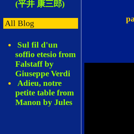
(平井 康三郎)
pa
All Blog
Sul fil d'un
soffio etesio from
Falstaff by
Giuseppe Verdi
Adieu, notre
petite table from
Manon by Jules
Massenet
La Pastorella
delle Alpi by