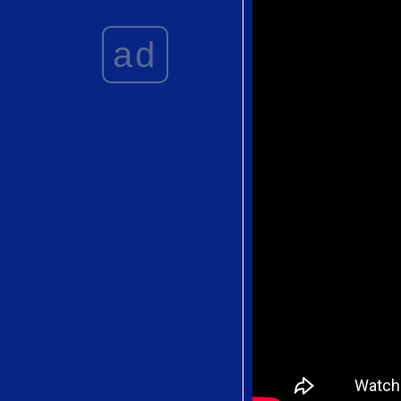
Gioachino
Rossin
ad
Stizzoso mio,
stizzoso from La
Serva Padrona
by Giovanni
Battista Pergolesi
Der Vogelfänger
bin ich ja from
Die Zauberflöte
by Wolfgang
Amadeus Mozart
Piangerò la sorte
mia from Giulio