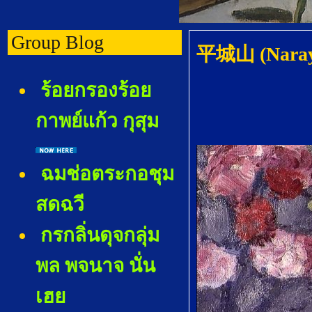
Group Blog
平城山 (Naray
ร้อยกรองร้อ
กาพย์แก้ว กุสุม
ฉมช่อตระกอชุม
สดฉวี
กรกลิ่นดุจกลุ่ม
พล พจนาจ นั่น
เฮ