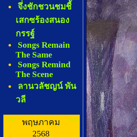
จึ่งชักชวนชมชี้
เสกซร้องสนอง
กรรฐ์
Songs Remain
The Same
Songs Remind
The Scene
ลานวลัชญน์ พัน
วลี
<<
>>
พฤษภาคม
2568