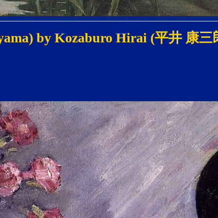
ama) by Kozaburo Hirai (平井 康三