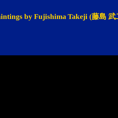
intings by Fujishima Takeji (藤島 武二