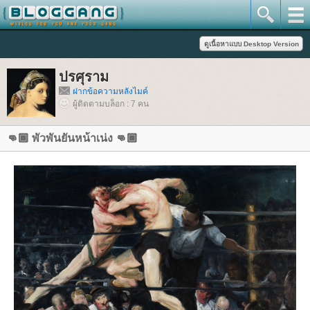
ปรศุราม
ฝากข้อความหลังไมค์
ผู้ติดตามบล็อก : 7 คน
👊🏾 พัวพันยันหน้าเน่ง 👊🏾