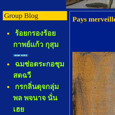
Group Blog
Pays merveill
ร้อยกรองร้อ
กาพย์แก้ว กุสุม
ฉมช่อตระกอชุม
สดฉวี
กรกลิ่นดุจกลุ่ม
พล พจนาจ นั่น
เฮ