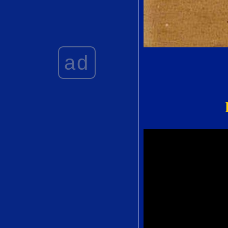
La Pastorella
delle Alpi by
Gioachino
Rossin
ad
Stizzoso mio,
stizzoso from La
Serva Padrona
by Giovanni
Battista Pergolesi
Der Vogelfänger
bin ich ja from
Die Zauberflöte
by Wolfgang
Amadeus Mozart