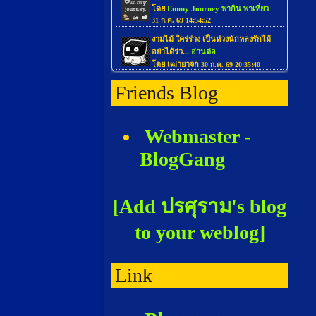
Friends Blog
Webmaster -
BlogGang
[Add ปรศุราม's blog
to your weblog]
Link