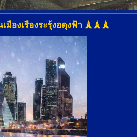
นเมืองเรืองระรุ้งอดุงฟ้า 🗼🗼🗼