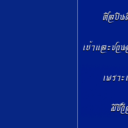
by Wolfgang
Amadeus Mozart
Piangerò la sorte
mia from Giulio
Cesare by George
Frideric Handel.
Spargi d′amaro
pianto from
Lucia di
Lammermoo by
Gaetano
Donizetti
Les tringles des
sistres tintaient