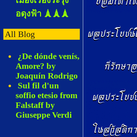
เมืองเรืองระรุ้ง
อดุงฟ้า 🗼🗼🗼
All Blog
¿De dónde venís,
Amore? by
Joaquín Rodrigo
Sul fil d'un
soffio etesio from
Falstaff by
Giuseppe Verdi
Adieu, notre
petite table from