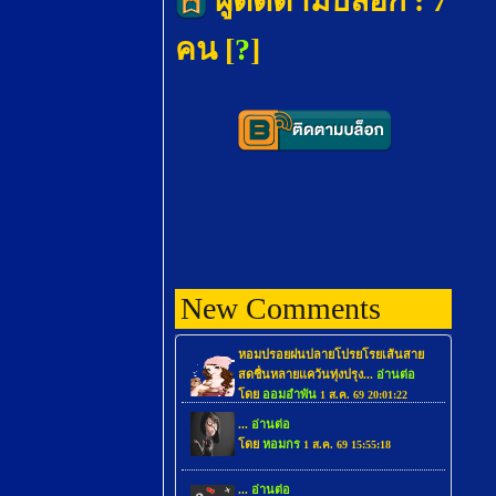
ผู้ติดตามบล็อก : 7
คน [
?
]
New Comments