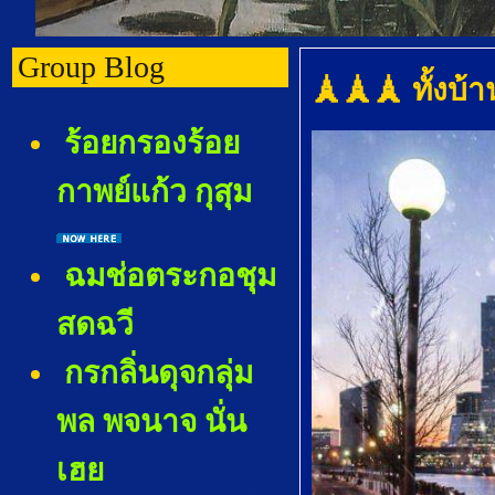
Group Blog
🗼🗼🗼 ทั้งบ้า
ร้อยกรองร้อ
กาพย์แก้ว กุสุม
ฉมช่อตระกอชุม
สดฉวี
กรกลิ่นดุจกลุ่ม
พล พจนาจ นั่น
เฮ