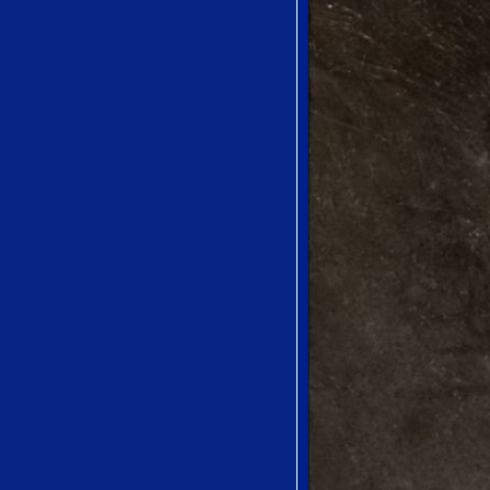
by Wolfgang
Amadeus Mozart
Piangerò la sorte
mia from Giulio
Cesare by George
Frideric Handel.
Spargi d′amaro
pianto from
Lucia di
Lammermoo by
Gaetano
Donizetti
Les tringles des
sistres tintaient