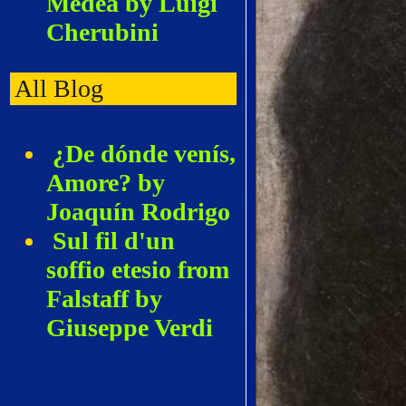
Medea by Luigi
Cherubini
All Blog
¿De dónde venís,
Amore? by
Joaquín Rodrigo
Sul fil d'un
soffio etesio from
Falstaff by
Giuseppe Verdi
Adieu, notre
petite table from