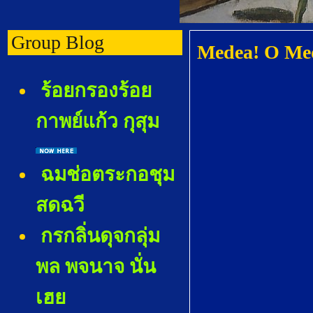
Group Blog
Medea! O Med
ร้อยกรองร้อ
กาพย์แก้ว กุสุม
ฉมช่อตระกอชุม
สดฉวี
กรกลิ่นดุจกลุ่ม
พล พจนาจ นั่น
เฮ