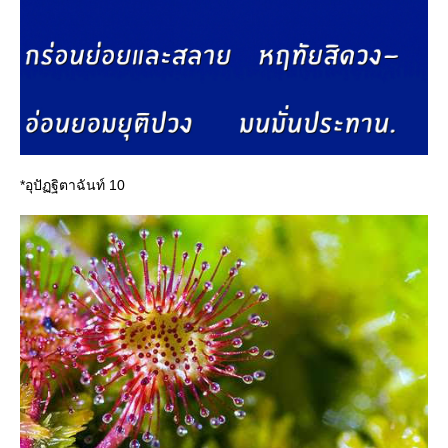
*อุปัฏฐิตาฉันท์ 10