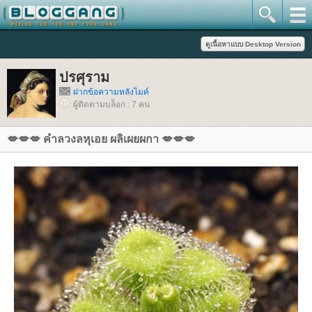
ปรศุราม
ฝากข้อความหลังไมค์
ผู้ติดตามบล็อก : 7 คน
💋💋💋 คำลวงลหุเอย ผลิเผยผกา 💋💋💋