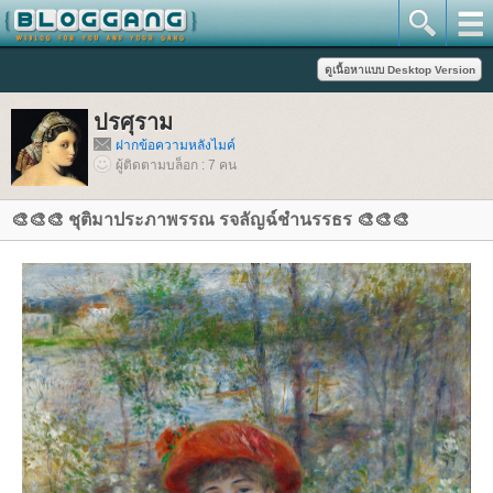
ปรศุราม
ฝากข้อความหลังไมค์
ผู้ติดตามบล็อก : 7 คน
🎨🎨🎨 ชุติมาประภาพรรณ รจลัญฉ์ชำนรรธร 🎨🎨🎨