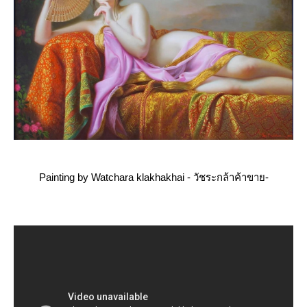
Painting by Watchara klakhakhai - วัชระ​กล้า​ค้าขาย​-