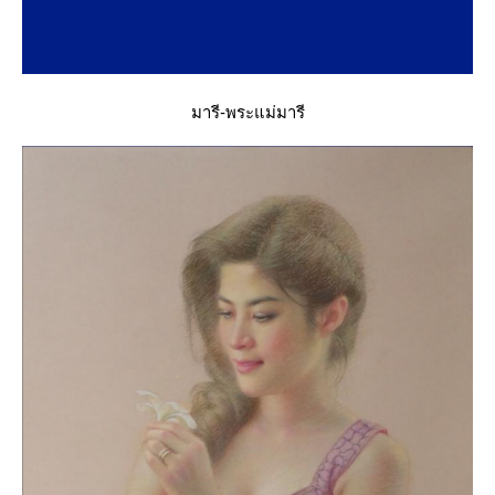
มารี​-พระแม่มารี