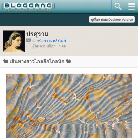
ปรศุราม
ฝากข้อความหลังไมค์
ผู้ติดตามบล็อก : 7 คน
🐿 เส้นทางยาวไกลอีกไกลนัก 🐿