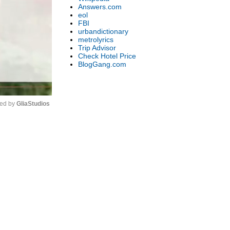
Answers.com
eol
FBI
urbandictionary
metrolyrics
Trip Advisor
Check Hotel Price
BlogGang.com
ed by 
GliaStudios
Unmute