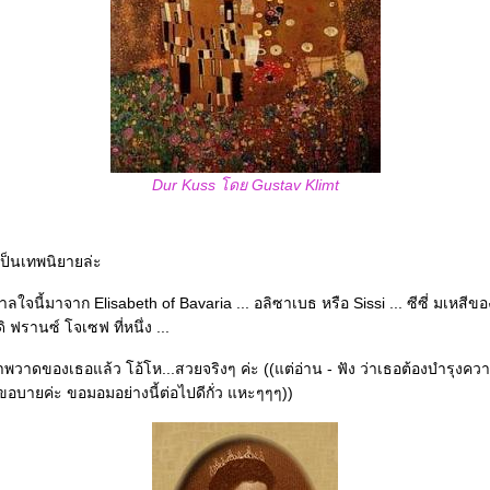
Dur Kuss โดย Gustav Klimt
เป็นเทพนิยายล่ะ
ใจนี้มาจาก Elisabeth of Bavaria ... อลิซาเบธ หรือ Sissi ... ซีซี่ มเหสีขอ
ิ ฟรานซ์ โจเซฟ ที่หนึ่ง ...
าพวาดของเธอแล้ว โอ้โห...สวยจริงๆ ค่ะ ((แต่อ่าน - ฟัง ว่าเธอต้องบำรุงคว
็ขอบายค่ะ ขอมอมอย่างนี้ต่อไปดีกั่ว แหะๆๆๆ))