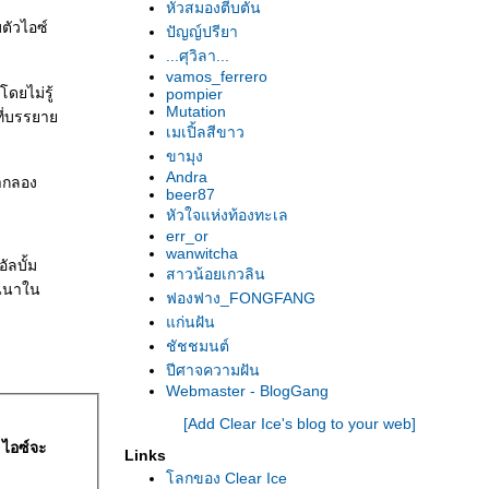
หัวสมองตีบตัน
ตัวไอซ์
ปัญญ์ปรียา
...ศุวิลา...
vamos_ferrero
ดยไม่รู้
pompier
Mutation
บที่บรรยา
เมเปิ้ลสีขาว
ขามุง
Andra
ยากลอง
beer87
หัวใจแห่งท้องทะเล
err_or
wanwitcha
ัลบั้ม
สาวน้อยเกวลิน
ยนนาใน
ฟองฟาง_FONGFANG
ก่นฝัน
ชัชชมนต์
ปีศาจความฝัน
Webmaster - BlogGang
[Add Clear Ice's blog to your web]
ไอซ์จะ
Links
ลกของ Clear Ice