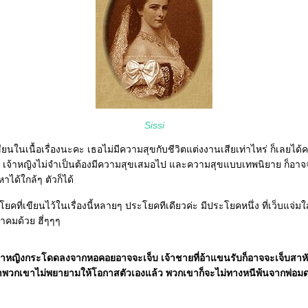
Sissi
เขียนในเนื้อเรื่องนะคะ เธอไม่มีความสุขกับชีวิตแต่งงานเสียเท่าไหร่ ก็เลยได
่า เจ้าหญิงไม่จำเป็นต้องมีความสุขเสมอไป และความสุขแบบเทพนิยาย ก็อาจ
ได้ใกล้ๆ ตัวก็ได้
คที่เขียนไว้ในเรื่องนี้หลายๆ ประโยคทีเดียวค่ะ มีประโยคหนึ่ง ที่เว็บแจ่ม
คำคมด้วย ฮี่ๆๆๆ
เจ้าหญิงกระโดดลงจากหอคอยอาจจะเจ็บ เจ้าชายที่อ้าแขนรับก็อาจจะเจ็บสาหั
ถ้าพวกเขาไม่พยายามให้โอกาสตัวเองแล้ว พวกเขาก็จะไม่ทางหนีพ้นจากพ่อมดอ