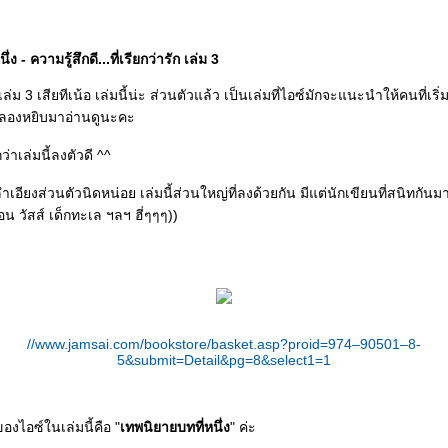
่ง - ความรู้สึกดี...ที่เรียกว่ารัก เล่ม 3
ล่ม 3 เสียทีเน้อ เล่มนี้น่ะ ส่วนตัวแล้ว เป็นเล่มที่ไอซ์มักจะแนะนำให้คนที่เริ่
ารักลองหยิบมาอ่านดูนะคะ
กว่าเล่มนี้ลงตัวดี ^^
เอียงส่วนตัวนิดหน่อย เล่มนี้ส่วนใหญ่ที่ลงด้วยกัน มีแต่นักเขียนที่สนิทกัน
น วัสส์ เด็กทะเล ฯลฯ ฮี่ๆๆๆ))
//www.jamsai.com/bookstore/basket.asp?proid=974–90501–8-
5&submit=Detail&pg=8&select1=1
นของไอซ์ในเล่มนี้คือ "
เทพนิยายบทที่หนึ่ง
" ค่ะ