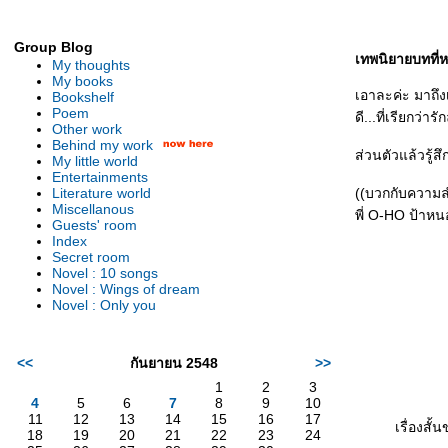
Group Blog
เทพนิยายบทที่หนึ
My thoughts
My books
เอาละค่ะ มาถึงเ
Bookshelf
Poem
ดี...ที่เรียกว่
Other work
Behind my work
ส่วนตัวแล้วรู้สึ
My little world
Entertainments
Literature world
((บวกกับความลำ
Miscellanous
พี่ O-HO ป้าหนอ
Guests' room
Index
Secret room
Novel : 10 songs
Novel : Wings of dream
Novel : Only you
<<
กันยายน 2548
>>
1
2
3
4
5
6
7
8
9
10
11
12
13
14
15
16
17
เรื่องสั้
18
19
20
21
22
23
24