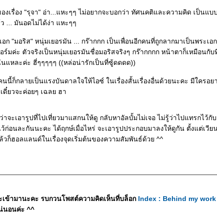
งเรื่อง "รุจา" อ่า...แหะๆๆ ไม่อยากจะบอกว่า ทัศนคติและความคิด เป็นแบบ
้ว ... มันอดไม่ได้ง่า แหะๆๆ
อก "มอริส" หนุ่มเยอรมัน ... กร๊ากกก เป็นเพื่อนอีกคนที่ถูกลากมาเป็นพระเอกโ
ร์มค่ะ ตัวจริงเป็นหนุ่มเยอรมันชื่อมอริสจริงๆ กร๊ากกกก หน้าตาก็เหมือนกั
ั่นแหละค่ะ ฮี่ๆๆๆๆๆ ((หล่อน่ารักเป็นที่ซู้ดดดด))
ี้ก็กลายเป็นแรงบันดาลใจให้ไอซ์ ในเรื่องสั้นเรื่องอื่นด้วยนะคะ มีใครอ
เดี๋ยวจะค่อยๆ เฉลย ฮา
าจะเอารูปที่ไปเที่ยวมาแสกนให้ดู กลับหาอัลบั้มไม่เจอ ไม่รู้ว่าไปแทรกไว้กับอ
ว้ก่อนละกันนะคะ ได้ฤกษ์เมื่อไหร่ จะเอารูปประกอบมาลงให้ดูกัน ตั้งแต่เวี
้ แล้วก็ฮอลแลนด์ในเรื่องจุดเริ่มต้นของความสัมพันธ์ด้วย ^^
ะเข้ามานะคะ รบกวนโพสต์ความคิดเห็นที่บล็อก
Index : Behind my work
่นอนค่ะ ^^