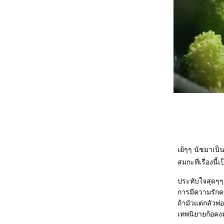
เย้ๆๆ นัชมาเป
สมกะที่เรื่องนี
ประทับใจสุดๆๆ กั
การมีความรักครั
ถ้ามัวแต่กลัวพ่
เทพนิยายก้อคง