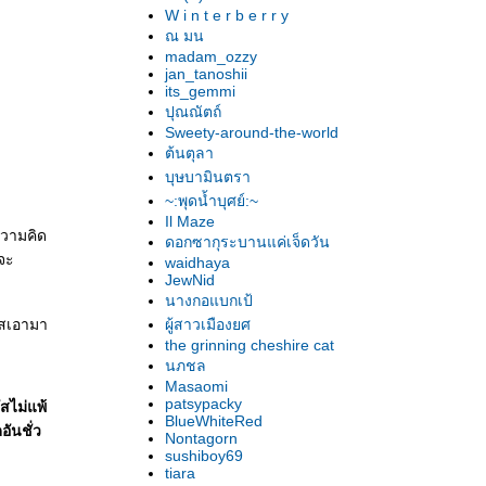
W i n t e r b e r r y
ณ มน
madam_ozzy
jan_tanoshii
its_gemmi
ปุณณัตถ์
Sweety-around-the-world
ต้นตุลา
บุษบามินตรา
~:พุดน้ำบุศย์:~
Il Maze
้ความคิด
ดอกซากุระบานแค่เจ็ดวัน
จะ
waidhaya
JewNid
นางกอแบกเป้
ใสเอามา
ผู้สาวเมืองยศ
the grinning cheshire cat
นภชล
Masaomi
patsypacky
สไม่แพ้
BlueWhiteRed
ันชั่ว
Nontagorn
sushiboy69
tiara