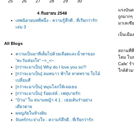
25
26
27
28
29
30
รงบันดาล
4 กันยายน 2548
ถูกมากๆ 
เทพนิยายบทที่หนึ่ง - ความรู้สึกดี...ที่เรียกว่ารัก
มาเลเซี
เล่ม 3
เป็นเมือ
All Blogs
สถานที่ท
ความเป็นมาที่เต็มไปด้วยเลือดและน้ำตาของ
ดม โบสถ์
"ตะวันส่องใจ" ~>_<~
Cafe' ร้
[กว่าจะมาเป็น] Why do I love you so?!
กล้ตัว
[กว่าจะมาเป็น] ลมหนาว ฟ้าใส หาดทราย ใบไม้
เปลี่ยนสี
[กว่าจะมาเป็น] หมุนโลกให้เจอเธอ
[กว่าจะมาเป็น] ร้อยเล่ห์...เพทุบายรัก
"บ้าน" ใน สนามหญ้า 4.1 : เธอเต้นรำอย่าง
เดียวดา
ผจญภัยในห้วงฝัน
จันทร์กระจ่างใจ - ความรู้สึกดี...ที่เรียกว่ารัก
เล่ม 7
อุ่นไอรักในลมหนาว - ความรู้สึกดี...ที่เรียกว่ารัก