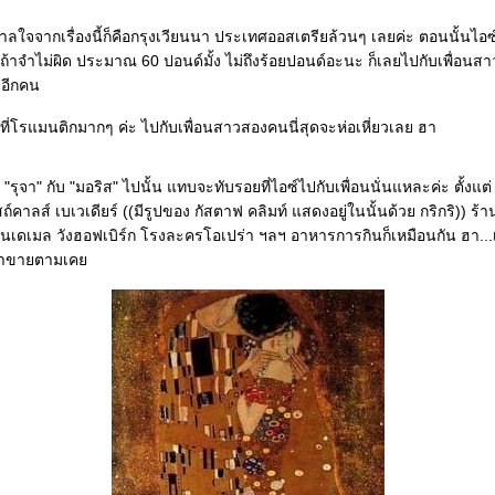
ใจจากเรื่องนี้ก็คือกรุงเวียนนา ประเทศออสเตรียล้วนๆ เลยค่ะ ตอนนั้นไอซ์
ถ้าจำไม่ผิด ประมาณ 60 ปอนด์มั้ง ไม่ถึงร้อยปอนด์อะนะ ก็เลยไปกับเพื่อนส
ยอีกคน
งที่โรแมนติกมากๆ ค่ะ ไปกับเพื่อนสาวสองคนนี่สุดจะห่อเหี่ยวเลย ฮา
ี่ "รุจา" กับ "มอริส" ไปนั้น แทบจะทับรอยที่ไอซ์ไปกับเพื่อนนั่นแหละค่ะ ตั้งแ
คาลส์ เบเวเดียร์ ((มีรูปของ กัสตาฟ คลิมท์ แสดงอยู่ในนั้นด้วย กริกริ)) ร้าน
านเดเมล วังฮอฟเบิร์ก โรงละครโอเปร่า ฯลฯ อาหารการกินก็เหมือนกัน ฮา...เ
มาขายตามเค