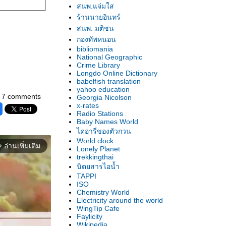
สนพ.แจ่มใส
ร้านนายอินทร์
สนพ. มติชน
กองทัพหนอน
bibliomania
National Geographic
Crime Library
Longdo Online Dictionary
babelfish translation
yahoo education
7 comments
Georgia Nicolson
x-rates
Radio Stations
Baby Names World
ไดอารี่ของตัวกวน
World clock
อ่านเพิ่มเติม
orward_ios
Lonely Planet
trekkingthai
นิตยสารไอน้ำ
TAPPI
ISO
Chemistry World
Electricity around the world
WingTip Cafe
Faylicity
Wikipedia