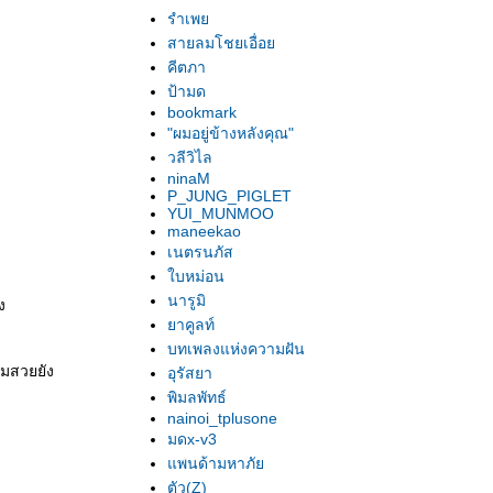
รำเพ
สายลมโชยเอื่อ
คีตภา
ป้ามด
bookmark
"ผมอยู่ข้างหลังคุณ"
วลีวิไล
ninaM
P_JUNG_PIGLET
YUI_MUNMOO
maneekao
เนตรนภัส
บหม่อน
นารูมิ
ง
าคูลท์
บทเพลงแห่งความฝัน
ามสวยยัง
อุรัสยา
พิมลพัทธ์
nainoi_tplusone
มดx-v3
พนด้ามหาภั
ตัว(Z)