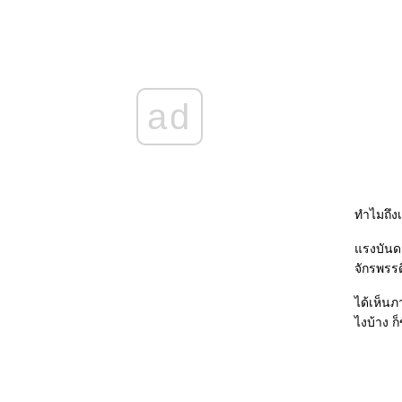
เล่ม 6
หัวใจลับฟ้า...ที่คาปรี
คำให้การจากศพในห้องใต้ดิน
เทพนิยายบทที่หนึ่ง - ความรู้สึกดี...ที่เรียกว่ารัก
เล่ม 3
ad
ดวงตะวันในดวงใจ - ความรู้สึกดี...ที่เรียกว่ารัก
เล่ม 2
รักนิรันดร์ - ความรู้สึกดี...ที่เรียกว่ารัก เล่ม 1
น้ำแข็งใสใส่ความรัก
ทำไมถึง
รงบันดาล
จักรพรรด
ได้เห็นภ
ไงบ้าง ก