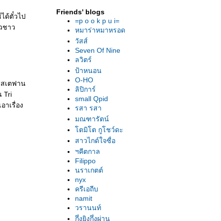
Friends' blogs
ได้ตั๋วไป
=p o o k p u i=
าวชาว
หมาร่าหมาหรอด
วัสส์
Seven Of Nine
ลวิตร์
ป้าหนอน
O-HO
ต่ สเตฟาน
ลิปิการ์
 Tri
small Qpid
อาเรื่อง
รสา รสา
มณฑารัตน์
ตมิโต กูโชว์ดะ
สาวไกด์ใจซื่อ
ฯคีตกาล
Filippo
นราเกตต์
nyx
ครีเอถีบ
namit
วรานนท์
กึ่งยิงกึ่งผ่าน