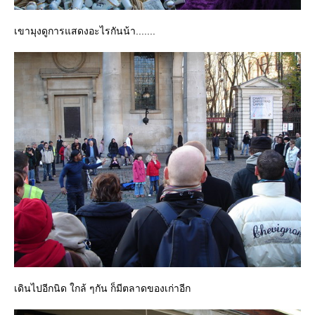
เขามุงดูการแสดงอะไรกันน้า.......
เดินไปอีกนิด ใกล้ ๆกัน ก็มีตลาดของเก่าอีก