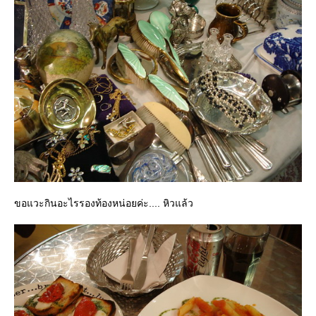
ขอแวะกินอะไรรองท้องหน่อยค่ะ.... หิวแล้ว