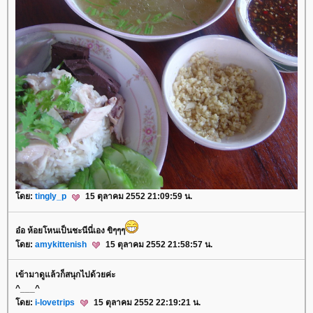
ดย:
tingly_p
15 ตุลาคม 2552 21:09:59 น.
อ๋อ ห้อยโหนเป็นชะนีนี่เอง ขิๆๆๆ
ดย:
amykittenish
15 ตุลาคม 2552 21:58:57 น.
เข้ามาดูแล้วก็สนุกไปด้วยค่ะ
^___^
ดย:
i-lovetrips
15 ตุลาคม 2552 22:19:21 น.