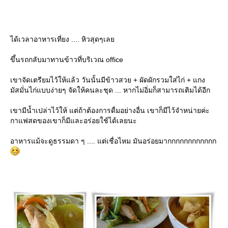
ได้เวลาอาหารเที่ยง .... หิวสุดๆเล
ขึ้นรถกลับมาทานข้าวที่บริเวณ office
เขาจัดเตรียมไว้ให้แล้ว วันนั้นมีข้าวสวย + ผัดผักรวมใส่ไก่ + แกง
มัสมั่นไก่แบบง่ายๆ จัดให้คนละชุด ... หากไม่อิ่มก็สามารถเติมได้อีก
เขามีน้ำเปล่าไว้ให้ แต่ถ้าต้องการดื่มอย่างอื่น เขาก็มีไว้จำหน่ายค่ะ
กาแฟสดของเขาก็มีและอร่อยใช้ได้เลยนะ
อาหารแม้จะดูธรรมดา ๆ .... แต่เชื่อไหม มันอร่อยมากกกกกกกกกกกก