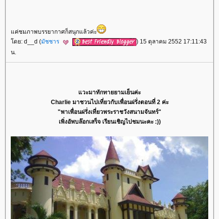
ค่ชมภาพบรรยากาศก็สนุกแล้วค่ะ
ดย: d__d (
มัชชาร
) 15 ตุลาคม 2552 17:11:43
น.
วะมาทักทายยามเย็นค่ะ
Charlie มาชวนไปเที่ยวกับเพื่อนฝรั่งตอนที่ 2 ค่ะ
"พาเพื่อนฝรั่งเที่ยวพระราชวังสนามจันทร์"
เพิ่งอัพบล๊อกเสร็จ เรียนเชิญไปชมนะคะ :))