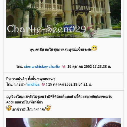
สุข สดชื่น สดใส สุขภาพสมบูรณ์แข็งแรงค่ะ
ดย:
sierra whiskey charlie
15 ตุลาคม 2552 17:23:38 น.
กิจกรรมมันส์ ๆ ทั้งนั้น หนุกหนาน ๆ
ดย: นายหัว (
nindhua
) 15 ตุลาคม 2552 19:54:21 น.
อยู่เจียงใหม่แต้ๆยังไม่รุเลยว่ามีที่ให้ห้อยโหนอย่างงี้ด้วยสงกะสัยต้องชะแว๊บ
ควงแขนสามีไปเที่ยวดีก่า
เอาข้าวมันไก่มาฝากค่ะ