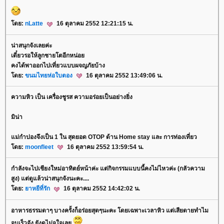
ดย:
nLatte
16 ตุลาคม 2552 12:21:15 น.
น่าสนุกจังเลยค่ะ
เดี๋ยวรอให้ลูกชายโตอีกหน่อ
คงได้พาออกไปเที่ยวแบบผจญภัยบ้าง
ดย:
ขนมไทยห่อใบตอง
16 ตุลาคม 2552 13:49:06 น.
ความหิว เป็น เครื่องชูรส ความอร่อยเป็นอย่างยิ่ง
มิน่า
ม่กำปองจึงเป็น 1 ใน สุดยอด OTOP ด้าน Home stay และ การท่องเที่ยว
ดย:
moonfleet
16 ตุลาคม 2552 13:59:54 น.
กำลังจะไปเชียงใหม่อาทิตย์หน้าค่ะ แต่กิจกรรมแบบนี้คงไม่ไหวค่ะ (กลัวความ
สูง) แต่ดูแล้วน่าสนุกจังนะคะ....
ดย:
าหยีที่รัก
16 ตุลาคม 2552 14:42:02 น.
อาหารธรรมดาๆ บางครั้งก็อร่อยสุดๆนะคะ โดยเฉพาะเวลาหิว แต่เสียดายทำไม
จบเร็วจัง ยังดูไม่จุใจเล