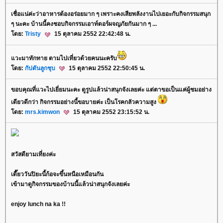
เชื่อแน่ค่ะว่าอาหารต้องอร่อยมาก ๆ เพราะคงเสียพลังงานไปเยอะกับกิจกรรมสนุก
ๆ นะคะ บ้านนี้คงชอบกิจกรรมเอาท์ดอร์ผจญภัยกันมาก ๆ ...
ดย:
Tristy
15 ตุลาคม 2552 22:42:48 น.
วะมาทักทาย ตามไปเที่ยวด้วยคนนะครับ
ดย:
กัปตันลูกชุบ
15 ตุลาคม 2552 22:50:45 น.
ขอบคุณที่แวะไปเยี่ยมนะคะ ดูรูปแล้วน่าสนุกจังเลยค่ะ แต่ตาขอเป็นแค่ผู้ชมอย่าง
เดียวดีกว่า กิจกรรมอย่างนี้ขอบายค่ะ เป็นโรคกลัวความสูง
ดย:
mrs.kimwon
15 ตุลาคม 2552 23:15:52 น.
สวัสดียามเที่ยงค่ะ
เดี๊ยววันปิยะนี้ก้อจะขึ้นหนือเหมือนกัน
เข้ามาดูกิจกรรมของบ้านนี้แล้วน่าสนุกจังเลยค่ะ
enjoy lunch na ka !!