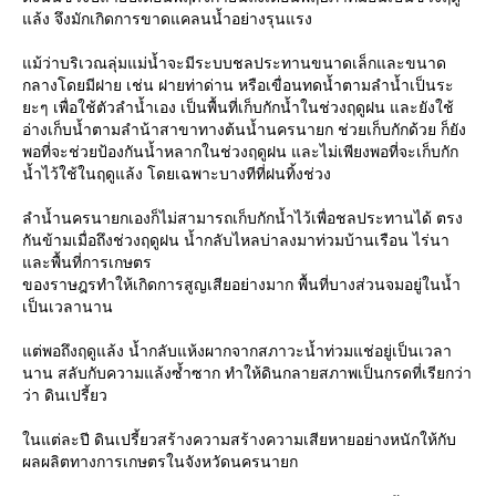
ล้ง จึงมักเกิดการขาดแคลนน้ำอย่างรุนแรง
ม้ว่าบริเวณลุ่มแม่น้ำจะมีระบบชลประทานขนาดเล็กและขนาด
กลางโดยมีฝาย เช่น ฝายท่าด่าน หรือเขื่อนทดน้ำตามลำน้ำเป็นระ
ะๆ เพื่อใช้ตัวลำน้ำเอง เป็นพื้นที่เก็บกักน้ำในช่วงฤดูฝน และยังใช้
อ่างเก็บน้ำตามลำน้าสาขาทางต้นน้ำนครนายก ช่วยเก็บกักด้วย ก็ยัง
พอที่จะช่วยป้องกันน้ำหลากในช่วงฤดูฝน และไม่เพียงพอที่จะเก็บกัก
น้ำไว้ใช้ในฤดูแล้ง โดยเฉพาะบางทีที่ฝนทิ้งช่วง
ลำน้ำนครนายกเองก็ไม่สามารถเก็บกักน้ำไว้เพื่อชลประทานได้ ตรง
กันข้ามเมื่อถึงช่วงฤดูฝน น้ำกลับไหลบ่าลงมาท่วมบ้านเรือน ไร่นา
ละพื้นที่การเกษตร
ของราษฎรทำให้เกิดการสูญเสียอย่างมาก พื้นที่บางส่วนจมอยู่ในน้ำ
เป็นเวลานาน
ต่พอถึงฤดูแล้ง น้ำกลับแห้งผากจากสภาวะน้ำท่วมแช่อยู่เป็นเวลา
นาน สลับกับความแล้งซ้ำซาก ทำให้ดินกลายสภาพเป็นกรดที่เรียกว่า
ว่า ดินเปรี้ยว
นแต่ละปี ดินเปรี้ยวสร้างความสร้างความเสียหายอย่างหนักให้กับ
ผลผลิตทางการเกษตรในจังหวัดนครนายก