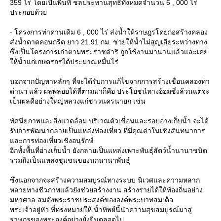
359 ไร่ โดยเป็นพื้นที่ ชลประทานสุทธิทั้งหมดจำนวน 6 , 000 ไร่
ประกอบด้ว
- โครงการท่าด่านเดิม 6 , 000 ไร่ ส่งน้ำให้ราษฎรโดยก่อสร้างคลอง
ส่งน้ำดาดคอนกรีต ยาว 21.91 กม. ช่วยให้น้ำไม่สูญเสียระหว่างทาง
ซึ่งเป็นโครงการเก่าตามพระราชดำริ ถูกใช้งานมานานแล้วและเค
ห้น้ำแก่เกษตรกรได้ประมาณหมื่นไร่
นอกจากปัญหาหลักๆ ที่จะได้รับการแก้ไขจากการสร้างเขื่อนคลองท่า
ด่านฯ แล้ว ผลพลอยได้ที่ตามมาก็คือ ประโยชน์ทางอ้อมซึ่งล้วนแต่จะ
เป็นผลดีอย่างใหญ่หลวงแก่ชาวนครนายก เช่น
ทัศนียภาพและสิ่งแวดล้อม บริเวณตัวเขื่อนและรอบอ่างเก็บน้ำ จะได้
รับการพัฒนากลายเป็นแหล่งท่องเที่ยว ที่มีคุณค่าในเชิงสันทนาการ
ละการท่องเที่ยวเชิงอนุรักษ์
อีกทั้งพื้นที่อ่างเก็บน้ำ ยังกลายเป็นแหล่งเพาะพันธุ์สัตว์น้ำนานาชนิด
รวมถึงเป็นแหล่งชุมชนของนกนานาพันธุ์
ซึ่งนอกจากจะสร้างความสมบูรณ์ทางระบบ นิเวศและความหลาก
หลายทางชีวภาพแล้วยังช่วยสร้างงาน สร้างรายได้ให้ท้องถิ่นอย่าง
มหาศาล สมดังพระราชประสงค์ขององค์พระบาทสมเด็จ
พระเจ้าอยู่หัว ที่ทรงหมายให้ น้ำทิพย์นี้นำความสุขสมบูรณ์มาสู่
ราษฎรของพระองค์อย่างยั่งยืนตลอดไป