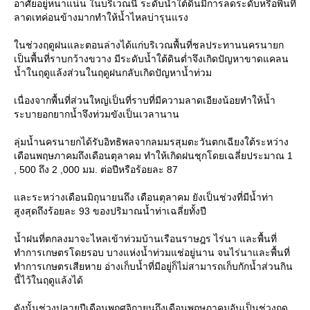
อาศัยอยู่หนาแน่น ในบริเวณนี้ ระดับน้ำใต้ดินมีการลดระดับหรือพื้นที่
ลาดเทค่อนข้างมากทำให้น้ำไหลบ่ารุนแรง
นช่วงฤดูฝนและตอนล่างได้แก่บริเวณพื้นที่ชลประทานนครนายก
เป็นพื้นที่ราบกว้างขวาง มีระดับน้ำใต้ดินต่ำจึงเกิดปัญหาขาดแคลน
น้ำในฤดูแล้งส่วนในฤดูฝนกลับเกิดปัญหาน้ำท่วม
เนื่องจากพื้นที่ส่วนใหญ่เป็นที่ราบที่มีความลาดเอียงน้อยทำให้น้ำ
ระบายอกยากน้ำจึงท่วมขังเป็นเวลานาน
ลุ่มน้ำนครนายกได้รับอิทธิพลจากลมมรสุมตะวันตกเฉียงใต้ระหว่าง
เดือนพฤษภาคมถึงเดือนตุลาคม ทำให้เกิดฝนชุกโดยเฉลี่ยประมาณ 1
, 500 ถึง 2 ,000 มม. ต่อปีหรือร้อยละ 87
ละระหว่างเดือนมิถุนายนถึง เดือนตุลาคม ยังเป็นช่วงที่มีน้ำท่า
สูงสุดถึงร้อยละ 93 ของปริมาณน้ำท่าเฉลี่ยทั้งปี
น้ำฝนที่ตกลงมาจะไหลเข้าท่วมบ้านเรือนราษฎร ไร่นา และพื้นที่
ทำการเกษตรโดยรอบ บางแห่งน้ำท่วมแช่อยู่นาน จนไร่นาและพื้นที่
ทำการเกษตรเสียหาย อ่างเก็บน้ำที่มีอยู่ก็ไม่สามารถเก็บกักน้ำส่วนกิน
นี้ไว้ในฤดูแล้งได้
ดังนั้นช่วงปลายปีเดือนพฤศจิกายนถึงเดือนพฤษภาคมอันเป็นช่วงฤดู