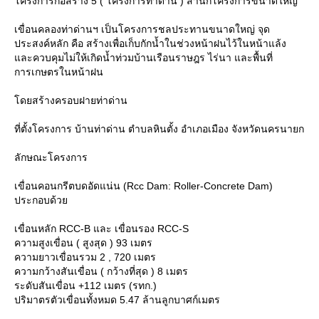
ครงการก่อสร้าง 5 ( โครงการท่าด่าน ) สำนักโครงการขนาดใหญ่
เขื่อนคลองท่าด่านฯ เป็นโครงการชลประทานขนาดใหญ่ จุด
ประสงค์หลัก คือ สร้างเพื่อเก็บกักน้ำในช่วงหน้าฝนไว้ในหน้าแล้ง
ละควบคุมไม่ให้เกิดน้ำท่วมบ้านเรือนราษฎร ไร่นา และพื้นที่
การเกษตรในหน้าฝน
ดยสร้างครอบฝายท่าด่าน
ที่ตั้งโครงการ บ้านท่าด่าน ตำบลหินตั้ง อำเภอเมือง จังหวัดนครนายก
ลักษณะโครงการ
เขื่อนคอนกรีตบดอัดแน่น (Rcc Dam: Roller-Concrete Dam)
ประกอบด้ว
เขื่อนหลัก RCC-B และ เขื่อนรอง RCC-S
ความสูงเขื่อน ( สูงสุด ) 93 เมตร
ความยาวเขื่อนรวม 2 , 720 เมตร
ความกว้างสันเขื่อน ( กว้างที่สุด ) 8 เมตร
ระดับสันเขื่อน +112 เมตร (รทก.)
ปริมาตรตัวเขื่อนทั้งหมด 5.47 ล้านลูกบาศก์เมตร