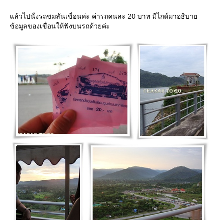
ล้วไปนั่งรถชมสันเขื่อนค่ะ ค่ารถคนละ 20 บาท มีไกด์มาอธิบา
ข้อมูลของเขื่อนให้ฟังบนรถด้วยค่ะ