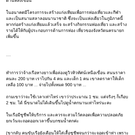
ด้านหลังเขื่อน
นอนาคตมีโครงการจะสร้างแก่งเทียมเพื่อการท่องเที่ยวและกีฬา
ละเป็นสนามสลาลอมนานาชาติ ซึ่งจะเป็นแห่งเดียวในภูมิภาคนี้
หากก่อสร้างแก่งเทียมแล้วเสร็จ จะสร้างกิจกรรมท่องเที่ยว และสร้าง
รายได้ให้กับผู้ประกอบการด้านการท่อง เที่ยวของจังหวัดนครนายก
เพิ่มขึ้น
....
ทำการว่าจ้างเรือหางยาวเพื่อล่องดูวิวทิวทัศน์เหนือเขื่อน สนนราคา
คนละ 200 บาท เราไปกัน 4 คน และเด็ก 1 คน เขาลดราคาให้เด็ก
เหลือ 100 บาท ... จ่ายไปทั้งหมด 900 บาท ...
ถามเขาว่าจะใช้เวลาเท่าไหร่ เขาว่าประมาณ 1 ชม. แต่จริงๆ ก็เกือบ
2 ชม. ได้ นี่ขนาดไม่ได้เดินขึ้นไปดูน้ำตกนานเท่าไหร่นะคะ
นเรือมีชูชีพให้บริการ และควรจะสวมไว้ตลอดเพื่อความปลอดภั
กเว้นจะถอดออกเวลาขึ้นบกชมน้ำตกค่ะ
(ขากลับ คนขับเรือยังเตือนให้ใส่เสื้อชูชีพจนกว่าจะจอดเข้าท่า เพราะ