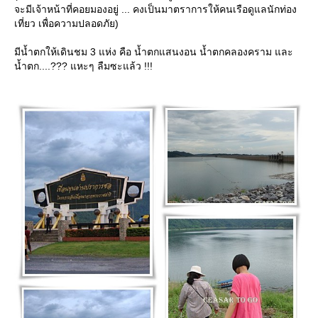
จะมีเจ้าหน้าที่คอยมองอยู่ ... คงเป็นมาตราการให้คนเรือดูแลนักท่อง
เที่ยว เพื่อความปลอดภัย)
มีน้ำตกให้เดินชม 3 แห่ง คือ น้ำตกแสนงอน น้ำตกคลองคราม และ
น้ำตก....??? แหะๆ ลืมซะแล้ว !!!