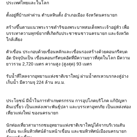
ประเทศไทยและในโลก
ตั้งอยู่ที่บ้านท่าด่าน ตำบลหินตั้ง อำเภอเมือง จังหวัดนครนายก
สร้างขึ้นตามแนวพระราชดำริของพระบาทสมเด็จพระเจ้าอยู่หัว เพื่อ
บรรเทาความทุกข์ยากที่เกิดกับประชาชนชาวนครนายก และจังหวัด
กล้เคียง
ตัวเขื่อน ประกอบด้วยเขื่อนหลักและเขื่อนรองสร้างด้วยคอนกรีตบด
อัด ปัจจุบันเป็น เขื่อนคอนกรีตบดอัดที่มีความยาวที่สุดในโลก มีความ
าวรวม 2,720 เมตร ความสูง (สูงสุด) 93 เมตร
รับน้ำที่ไหลจากอุทยานแห่งชาติเขาใหญ่ ผ่านน้ำตกเหวนรกลงสู่อ่าง
เก็บน้ำ มีความจุ 224 ล้าน ลบ.ม.
ประโยชน์ มีน้ำในการทำเกษตรกรรม การอุปโภคบริโภค แก้ปัญหา
ดินเปรี้ยว เป็นแหล่งเพาะพันธุ์ปลา และบรรเทาอุทกภัย เป็นแหล่งท่อง
เที่ยวแห่งใหม่ ของนครนายก
นักท่องเที่ยวสามารถชมอุทยานแห่งชาติเขาใหญ่ได้จากบริเวณสัน
เขื่อน จะเห็นทิวทัศน์ด้านหน้าเขื่อน และชมทิวทัศน์เมืองนครนายก