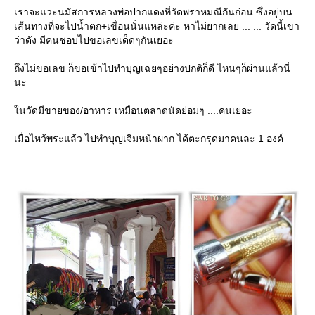
เราจะแวะนมัสการหลวงพ่อปากแดงที่วัดพราหมณีกันก่อน ซึ่งอยู่บน
เส้นทางที่จะไปน้ำตก+เขื่อนนั่นแหล่ะค่ะ หาไม่ยากเลย ... ... วัดนี้เขา
ว่าดัง มีคนชอบไปขอเลขเด็ดๆกันเยอะ
ถึงไม่ขอเลข ก็ขอเข้าไปทำบุญเฉยๆอย่างปกติก็ดี ไหนๆก็ผ่านแล้วนี่
นะ
นวัดมีขายของ/อาหาร เหมือนตลาดนัดย่อมๆ ....คนเยอะ
เมื่อไหว้พระแล้ว ไปทำบุญเจิมหน้าผาก ได้ตะกรุดมาคนละ 1 องค์