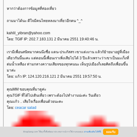
หากว่าต้องการข้อมูลที่ท่องเที่ยว
ถามมาได้นะ ดีใจมีคนไทยหลงมาเที่ยวอีกคน ^_^
kahlil_yibran@yahoo.com
ดย: TGIF IP: 202.7.183.131 2 มีนาคม 2551 19:40:46 น.
เรามีเพื่อนสนิทมากคนนึงชื่อ แตน-ประภัสสร เขาแต่งงาน แล้วก้ย้ายมาอยู่ที่เมือง
เดียวกันนี้นะคะ แต่ตอนนี้เพื่อนเราเพิ่งเสียไปได้ 3 ปีแล้วเพราะว่าเขาเป็นมะเร็งที่
ต่มน้ำเหลือง ท่ามกลางความเสียจของทุกคนนะ เห็นรูปเมืองก็เลยคิดถึงเพื่อนขึ้น
มาค่ะ
ดย: แก้ว IP: 124.120.216.121 2 มีนาคม 2551 19:57:50 น.
คุณMM ขอบคุณที่มาดูค่ะ
คุณTGIF ที่ได้ไปเดินเที่ยว เพราะต้องไปทำงานน่ะค่ะ วันเดียว
คุณแก้ว .. เสียใจเรื่องเพื่อนด้วยนะคะ
ดย:
ceacar salad
BlogGang.com ใช้คุกกี้เพื่อพัฒนาประสบการณ์การใช้งานของคุณ
อ่านเพิ่มเติมได้ที่นี่