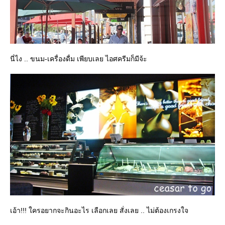
นี่ไง .. ขนม-เครื่องดื่ม เพียบเลย ไอศครีมก็มีจ้ะ
เอ้า!!! ใครอยากจะกินอะไร เลือกเลย สั่งเลย .. ไม่ต้องเกรงใจ