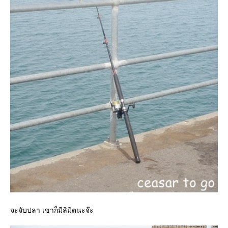
จะจับปลา เขาก็มีลิมิตนะจ๊ะ