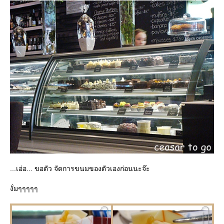
...เอ่อ... ขอตัว จัดการขนมของตัวเองก่อนนะจ๊ะ
งั่มๆๆๆๆๆ