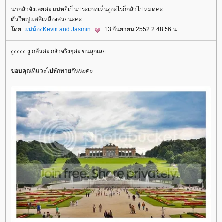
น่ากลัวจังเลยค่ะ แม่หยีเป็นประเภทเห็นงูอะไรก็กลัวไปหมดค่ะ
ตัวใหญ่แต่สีเหลืองสวยนะค่ะ
ดย:
ม่น้องKevin and Jasmin
13 กันยายน 2552 2:48:56 น.
งูงงงง งู กลัวค่ะ กลัวจริงๆค่ะ ขนลุกเล
ขอบคุณที่แวะไปทักทายกันนะคะ