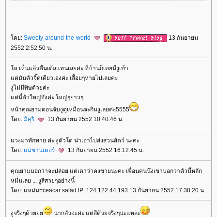
ดย:
Sweety-around-the-world
13 กันยายน
2552 2:52:50 น.
ห เห็นแล้วตื่นเต้ลแทนเลยค่ะ ที่บ้านก็เคยมีงูเข้า
ต่มันตัวจิ๊ดเดียวเองค่ะ เลื้อยๆหายไปเลยค่ะ
งูไม่มีพิษด้วยค่ะ
ต่นี่ตัวใหญ่จังค่ะ ใหญ่ๆยาวๆ
หน้าคุณยามตอนจับงูดูเหมือนจะกินงูเลยค่ะ5555
ดย:
มิคุริ
13 กันยายน 2552 10:40:46 น.
วะมาทักทาย ค่ะ งูตัวโต น่าเอาไปส่งสวนสัตว์ นะคะ
ดย:
ม่ซานเดอร์
13 กันยายน 2552 16:12:45 น.
คุณยามบอกว่าจะปล่อย แต่เดาว่าคงขายนะคะ เพื่อนคนนึงเขาบอกว่าตัวนี้หลัก
หมื่นเลย ... งูสีสวยๆอย่างนี้
ดย: แหม่ม=ceacar salad IP: 124.122.44.193 13 กันยายน 2552 17:38:20 น.
งูจริงๆด้ว
น่ากลัวอ่ะค่ะ แต่สีด้วยจริงๆน่ะแหละ