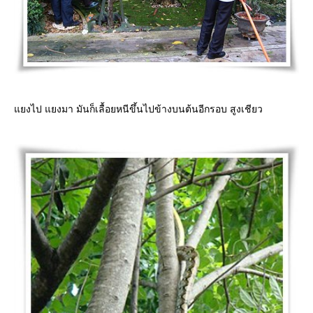
งไป แยงมา มันก็เลื้อยหนีขึ้นไปข้างบนต้นอีกรอบ สูงเชียว