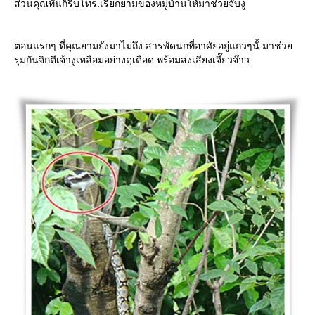
ส่วนคุณทั่นก็รีบโทร.เรียกยามของหมู่บ้านให้มาช่วยจับงู
ตอนแรกๆ ที่คุณยามยังมาไม่ถึง สารพัดนกที่อาศัยอยู่แถวๆนั้ มาช่ว
รุมกันจิกตีเจ้างูเหลือมอย่างดุเดือด พร้อมส่งเสียงเจี๊ยวจ๊าว