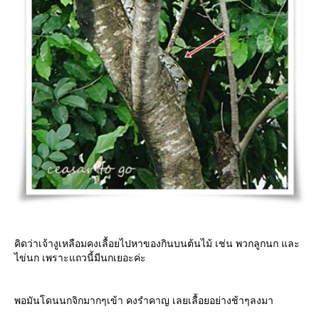
คิดว่าเจ้างูเหลือมคงเลื้อยไปหาของกินบนต้นไม้ เช่น พวกลูกนก และ
ไข่นก เพราะแถวนี้มีนกเยอะค่ะ
พอมันโดนนกจิกมากๆเข้า คงรำคาญ เลยเลื้อยอย่างช้าๆลงมา