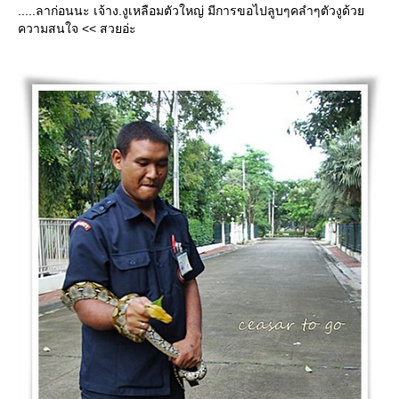
.....ลาก่อนนะ เจ้าง.งูเหลือมตัวใหญ่ มีการขอไปลูบๆคลำๆตัวงูด้ว
ความสนใจ << สวยอ่ะ