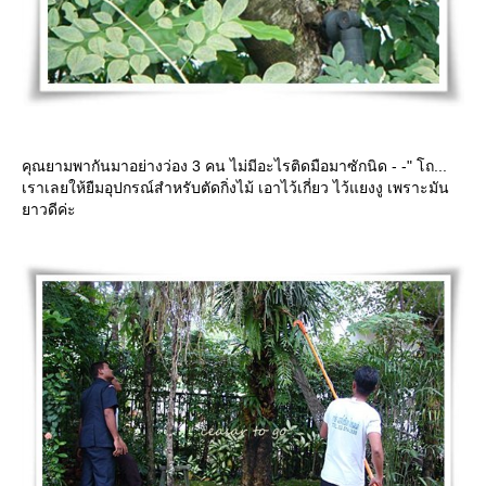
คุณยามพากันมาอย่างว่อง 3 คน ไม่มีอะไรติดมือมาซักนิด - -" โถ...
เราเลยให้ยืมอุปกรณ์สำหรับตัดกิ่งไม้ เอาไว้เกี่ยว ไว้แยงงู เพราะมัน
าวดีค่ะ