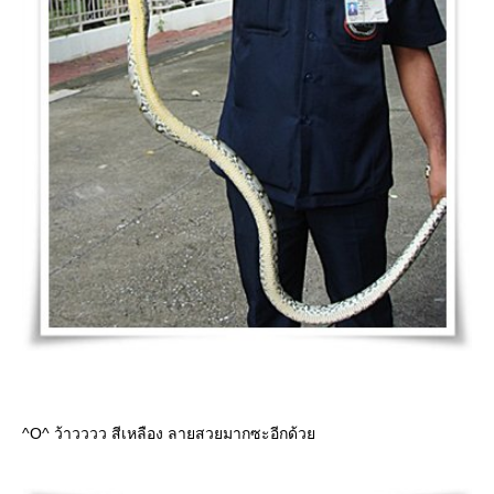
^O^ ว้าวววว สีเหลือง ลายสวยมากซะอีกด้ว