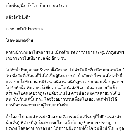
เก็บขึ้นสู่ฝั่ง เก็บไว้ เป็นความหวังว่า
ล้วอีกไม่..ช้า
เราจะกลับไปหาทะเล
ไปทะลมาคร๊าบ
หายหน้าหายตาไปหลายวัน เนื่องด้วยติดภารกิจมาประชุมที่กรุงเทพฯ
เลยลายาวไปเที่ยวทะลต่อ อีก 3 วัน
ไปดำน้ำที่หมู่เกาะสุรินทร์ ตั้งใจว่าจะไปดำวันนึงที่เหลือนอนเล่นอีก 2
วัน ซึ่งอันที่จริงผมก็ไม่ได้เป็นผู้นิยมการดำน้ำสักเท่าไหร่ แต่ไปครั้งนี้
ค่อยากไปพักผ่อน หนีร้อน หนีงาน หนีปัญหา อยากหลบเรื่องวุ่นวา
ไปซักพักนึง คิดว่าลงใต้ดีกว่า ไม่ได้สัมผัสอันอามันมาหลายปีแล้ว
ครั้นจะไปคนเดียวก็ดูจะเปลี่ยวเกินไป ครวนี้ชวนมิตรสหายมาได้ 2
คน ก็ไปกันแค่นี้แหละ ใจจริงอยากชวนเพื่อนไปเยอะๆแต่ทำไงได้
ภารกิจของความเป็นผู้ใหญ่มันบังคับ
ตั้งใจจะไปนอนอ่านหนังสือสงบสติอารมณ์ แต่ไหนๆก็ไปถึงแหล่งดำ
น้ำ(ตื้น) ที่สวยที่สุดในประเทศไทยแล้วก็ขอดูซักหน่อย ปรากฎว่า
ประทับใจสุดๆกับการดำน้ำ ได้ดำวันนึงตามที่ตั้งใจ วันนึงนี่ก็ไป 5 จุด