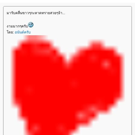
มารับคลื่นขาวๆกะหาดทรายสวยๆจ้า...
งามมากๆครับ
ดย:
อนันต์ครับ