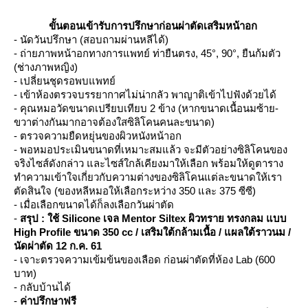
ขั้นตอนเข้ารับการปรึกษา
ก่อนผ่าตัดเสริมหน้าอก
- นัดวันปรึกษา (สอบถามผ่านหลีได้)
- ถ่ายภาพหน้าอกทางการแพทย์ ท่ายืนตรง, 45°, 90°, ยืนก้มตัว
(ช่างภาพหญิง)
- เปลี่ยนชุดรอพบแพทย์
- เข้าห้องตรวจบรรยากาศไม่น่ากลัว พาญาติเข้าไปฟังด้วยได้
- คุณหมอวัดขนาดเปรียบเทียบ 2 ข้าง (หากขนาดเนื้อนมซ้าย-
ขวาต่างกันมากอาจต้องใสซิลิโคนคนละขนาด)
- ตรวจความยืดหยุ่นของผิวหนังหน้าอก
- พอหมอประเมินขนาดที่เหมาะสมแล้ว จะมีตัวอย่างซิลิโคนของ
จริงไซส์ดังกล่าว และไซส์ใกล้เคียงมาให้เลือก พร้อมให้ดูตาราง
ทำความเข้าใจเกี่ยวกับความต่างของซิลิโคนแต่ละขนาดให้เรา
ตัดสินใจ (ของหลีหมอให้เลือกระหว่าง 350 และ 375 ซีซี)
- เมื่อเลือกขนาดได้ก็ลงเลือกวันผ่าตัด
-
สรุป : ใช้ Silicone เจล Mentor Siltex ผิวทราย ทรงกลม แบบ
High Profile ขนาด 350 cc / เสริมใต้กล้ามเนื้อ / แผลใต้ราวนม /
นัดผ่าตัด 12 ก.ค. 61
- เจาะตรวจความเข้มข้นของเลือด ก่อนผ่าตัดที่ห้อง Lab (600
บาท)
- กลับบ้านได้
-
ค่าปรึกษาฟรี