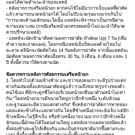
ผลได้ตามคำแนะนำของแพทย์
- หลังจากการเสริมหน้าอก หากคนไข้ไม่มีอาการเจ็บแผลที่่ผ่าตัด
ล้ว สามารถนวดหน้าอกได้ โดยไม่บีบนวดรุนแรงมากเกินไป
*การนวดเต้านมลักษณะใดนั้น แพทย์จะพิจารณาเป็นกรณีตาม
ความเหมาะสม (กรณีเสริมหน้าอกทรงหยดน้ำไม่แนะนำให้นวด
ควรปรึกษาแพทย์)
- แพทย์จะนัดเข้ามาติดตามผลการผ่าตัด (Follow Up) 7 วัน (เพื่อ
ทำความสะอาดแผล), โดยกรณีแพทย์เย็บปิดแผลด้วยไหมไม่
ละลาย คลินิกจะนัดตัดไหม 14 วันหลังการผ่าตัด จากนั้นแพทย์จะ
นัดติดตามผลการผ่าตัดเมื่อครบ 30 วัน, 3 เดือน, 6 เดือน แลละ 1
ปี ทั้งนี้ควรมาให้ตรงตามนัด
ข้อควรทราบ
หลังการศัลยกรรมเสริมหน้าอก
1. โดยทั่วไปเต้านมข้างซ้าย และขวาของคนเรา จะมีรูปร่างแตก
ต่างกันเสมอตั้งแต่ก่อนผ่าตัดอยู่แล้ว รวมถึงขนาดรูปร่างของตัว
คนไข้เอง ที่มีกระดูกซี่โครงบริเวณหน้าอกยื่นมาด้านหน้าไม่เท่า
กัน *โดยหน้าอกอาจมีขนาดใหญ่กว่าอีกข้างหนึ่ง ระดับหัวนม
ละฐานนมจะมีความแตกต่างกัน* ซึ่งหลังการผ่าตัดการหายของ
ผลแต่ละข้างก็จะแตกต่างกัน โดยที่ข้างหนึ่งอาจจะยังเจ็บ แต่อีก
ข้างหนึ่งจะไม่รู้สึกเจ็บ หรือข้างหนึ่งอาจบวมมากกว่าอีกข้างหนึ่ง
ลักษณะนี้มักพบได้ในคนส่วนใหญ่ แต่หลังจากแผลหายสนิทแล้ว
ทั้งสองข้างจะดูใกล้เคียงกัน และเป็นธรรมชาติมากขึ้นตามระยะ
เวลา ทั้งนี้การฟื้นตัวหรือการบวมนั้นขึ้นอยู่กับแต่ละบุคคล