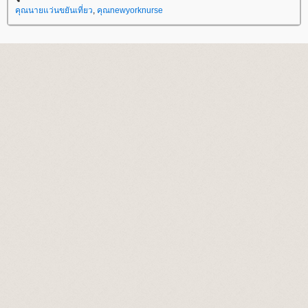
คุณนายแว่นขยันเที่ยว
,
คุณnewyorknurse