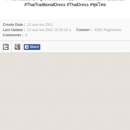
#ThaiTraditionalDress #ThaiDress #ชุดไท
Create Date :
13 เมษายน 2561
Last Update :
13 เมษายน 2561 15:33:19 น.
Counter :
6381 Pageviews.
Comments :
0