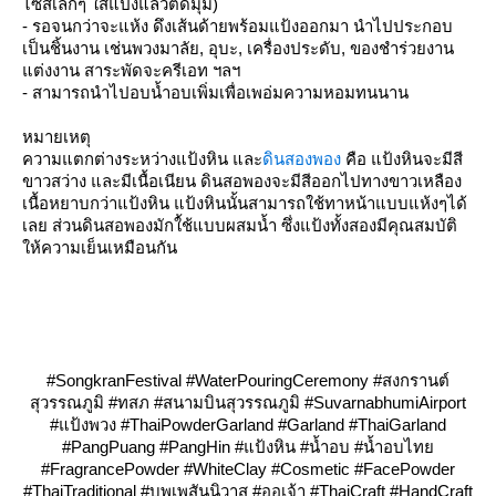
ไซส์เล็กๆ ใส่แป้งแล้วตัดมุม)
- รอจนกว่าจะแห้ง ดึงเส้นด้ายพร้อมแป้งออกมา นำไปประกอบ
เป็นชิ้นงาน เช่นพวงมาลัย, อุบะ, เครื่องประดับ, ของชำร่วยงาน
ต่งงาน สาระพัดจะครีเอท ฯลฯ
- สามารถนำไปอบน้ำอบเพิ่มเพื่อเพอ่มความหอมทนนาน
หมายเหตุ
ความแตกต่างระหว่างแป้งหิน และ
ดินสองพอง
คือ แป้งหินจะมีสี
ขาวสว่าง และมีเนื้อเนียน ดินสอพองจะมีสีออกไปทางขาวเหลือง
เนื้อหยาบกว่าแป้งหิน แป้งหินนั้นสามารถใช้ทาหน้าแบบแห้งๆได้
เลย ส่วนดินสอพองมักใ้ช้แบบผสมน้ำ ซึ่งแป้งทั้งสองมีคุณสมบัติ
ห้ความเย็นเหมือนกัน
#SongkranFestival #WaterPouringCeremony #สงกรานต์
สุวรรณภูมิ #ทสภ #สนามบินสุวรรณภูมิ #SuvarnabhumiAirport
#แป้งพวง #ThaiPowderGarland #Garland #ThaiGarland
#PangPuang #PangHin #แป้งหิน #น้ำอบ #น้ำอบไท
#FragrancePowder #WhiteClay #Cosmetic #FacePowder
#ThaiTraditional #บุพเพสันนิวาส #ออเจ้า #ThaiCraft #HandCraft