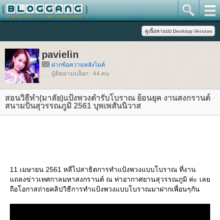
pavielin
ฝากข้อความหลังไมค์
ผู้ติดตามบล็อก : 44 คน
สอนวิธีทำ(มาลัย)แป้งพวงตำรับโบราณ ย้อนยุค งานสงกรานต์
สนามบินสุวรรณภูมิ 2561 บุพเพสันนิวาส
11 เมษายน 2561 หลีไปสาธิตการทำแป้งพวงแบบโบราณ ที่งาน
ถลงข่าวเทศกาลมหาสงกรานต์ ณ ท่าอากาศยานสุวรรณภูมิ ค่ะ เล
ถือโอกาสถ่ายคลิปวิธีการทำแป้งพวงแบบโบราณมาฝากเพื่อนๆกัน