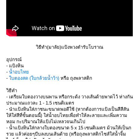
วิธีทำ(มาลัย)แป้งพวงตำรับโบราณ
อุปกรณ์
- แป้งหิน
-
น้ำอบไท
-
บตองสด (ใบกล้วยน้ำว้า)
หรือ ถุงพลาสติก
วิธีทำ
- เตรียมใบตองวางบนพาน หรือกระด้ง วางเส้นด้ายพาดไว้ ห่างกัน
ประมาณแถวละ 1 - 1.5 เซนติเมตร
- นำแป้งหินใส่ภาชนะขนาดพอดีใช้ (หากต้องการแป้งเป็นสีสีสัน
ห้ใส่สีที่ขั้นตอนนี้) ใส่น้ำอบไทยเพื่อทำให้ละลายและเพิ่มความ
หอม กะปริมาณให้แป้งไม่เหลวจนเกินไป
- น้ำแป้งหินใส่กลางใบตองขนาด 5 x 15 เซนติเมตร ม้วนให้เป็นก
รวย แล้วค่อยๆบีบลงบนเส้นด้าย (หรือถุงพลาสติกไซส์ใส่น้ำจิ้ม