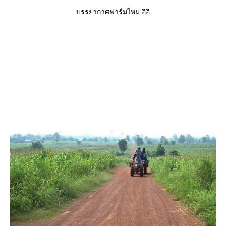
บรรยากาศฟาร์มไหม อิอิ