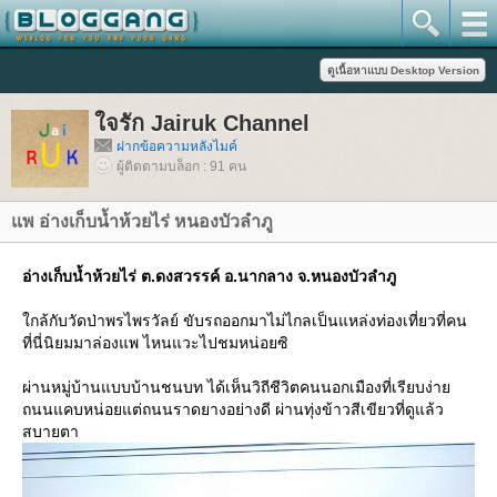
จรัก Jairuk Channel
ฝากข้อความหลังไมค์
ผู้ติดตามบล็อก : 91 คน
พ อ่างเก็บน้ำห้วยไร่ หนองบัวลำภู
อ่างเก็บน้ำห้วยไร่ ต.ดงสวรรค์ อ.นากลาง จ.หนองบัวลำภู
กล้กับวัดป่าพรไพรวัลย์ ขับรถออกมาไม่ไกลเป็นแหล่งท่องเที่ยวที่คน
ที่นี่นิยมมาล่องแพ ไหนแวะไปชมหน่อยซิ
ผ่านหมู่บ้านแบบบ้านชนบท ได้เห็นวิถีชีวิตคนนอกเมืองที่เรียบง่า
ถนนแคบหน่อยแต่ถนนราดยางอย่างดี ผ่านทุ่งข้าวสีเขียวที่ดูแล้ว
สบายตา